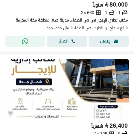
⃁
80,000
سنوياً
1
1
660 م2
مكتب تجاري للإيجار في حي الصفاء, مدينة جدة, منطقة مكة المكرمة
شارع سجاج بن الحارث، حي الصفا، شمال جدة، جدة
اتصال
الإيميل
⃁
26,400
شهرياً
9
725 م2