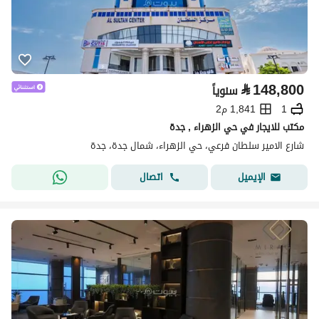
⃁
148,800
سنوياً
1
1,841 م2
مكتب للايجار في حي الزهراء , جدة
شارع الامير سلطان فرعي، حي الزهراء، شمال جدة، جدة
اتصال
الإيميل