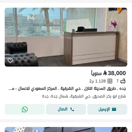
⃁
38,000
سنوياً
7
1,128 م2
جده . طريق المدينة النازل . حي الشرفية . المركز السعودي للاعمال - مكاتب انسو
شارع ابو بكر الصديق، حي الشرفية، شمال جدة، جدة
اتصال
الإيميل