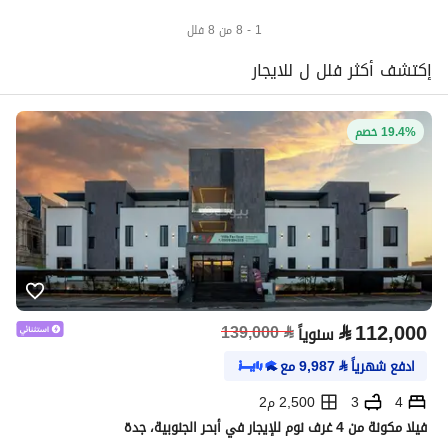
1 - 8 من 8 فلل
إكتشف أكثر فلل ل للايجار
19.4% خصم
⃁
112,000
139,000
⃁
سنوياً
ادفع شهرياً
⃁
9,987
مع
4
3
2,500 م2
فيلا مكونة من 4 غرف نوم للإيجار في أبحر الجنوبية، جدة