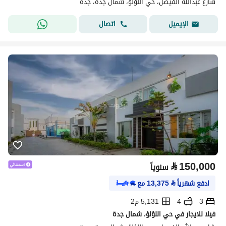
شارع عبدالله الفيصل، حي اللؤلؤ، شمال جدة، جدة
اتصال
الإيميل
⃁
150,000
سنوياً
ادفع شهرياً
⃁
13,375
مع
3
4
5,131 م2
فيلا للايجار في حي اللؤلؤ، شمال جدة