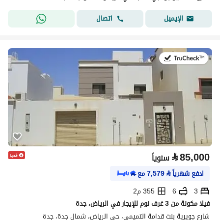
اتصال
الإيميل
في:17 يوليو 2026
⃁
85,000
سنوياً
ادفع شهرياً
⃁
7,579
مع
3
6
355 م2
فيلا مكونة من 3 غرف نوم للإيجار في الرياض، جدة
شارع جويرية بنت قدامة التميمي، حي الرياض، شمال جدة، جدة