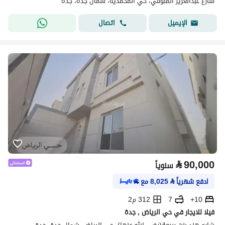
شارع عبدالعزيز المنوفي، حي المحمدية، شمال جدة، جدة
اتصال
الإيميل
⃁
90,000
سنوياً
ادفع شهرياً
⃁
8,025
مع
10+
7
312 م2
فيلا للايجار في حي الرياض , جدة