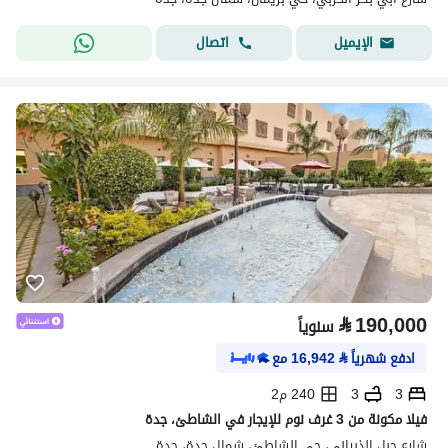
اتصال
الإيميل
⃁
190,000
سنوياً
ادفع شهرياً
⃁
16,942
مع
3
3
240 م2
فيلا مكونة من 3 غرف نوم للإيجار في الشاطئ، جدة
شارع جبل الذبياني، حي الشاطئ، شمال جدة، جدة