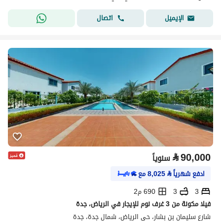
اتصال
الإيميل
⃁
90,000
سنوياً
ادفع شهرياً
⃁
8,025
مع
3
3
690 م2
فيلا مكونة من 3 غرف نوم للإيجار في الرياض، جدة
شارع سليمان بن بشار، حي الرياض، شمال جدة، جدة