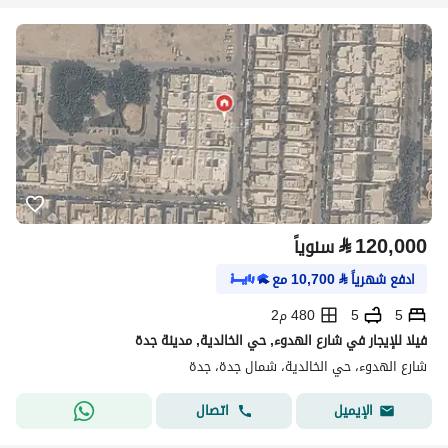
⃁
120,000
سنوياً
ادفع شهرياً
⃁
10,700
مع
5
5
480 م2
فيلا للإيجار في شارع الهدوء, حي الخالدية, مدينة جدة
شارع الهدوء، حي الخالدية، شمال جدة، جدة
اتصال
الإيميل