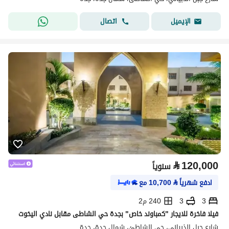
اتصال
الإيميل
⃁
120,000
سنوياً
ادفع شهرياً
⃁
10,700
مع
3
3
240 م2
فيلا فاخرة للايجار "كمباوند خاص" بجدة حي الشاطى مقابل نادي اليخوت
شارع جبل الذبياني، حي الشاطئ، شمال جدة، جدة