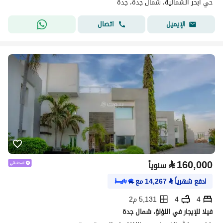
حي ابحر الشمالية، شمال جدة، جدة
اتصال
الإيميل
⃁
160,000
سنوياً
ادفع شهرياً
⃁
14,267
مع
4
4
5,131 م2
فيلا للإيجار في اللؤلؤ، شمال جدة