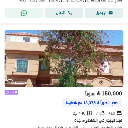
شارع هند بنت ربيعة(رضي الله عنها)، حي الرياض، شمال جدة، جدة
اتصال
الإيميل
⃁
150,000
سنوياً
ادفع شهرياً
⃁
13,375
مع
10+
7
446 م2
فيلا للإيجار في الشاطيء، جدة
شارع المؤتمن الساجي، حي الشاطئ، شمال جدة، جدة