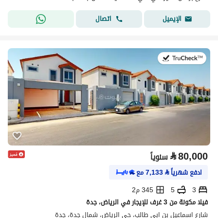
اتصال
الإيميل
في:17 يوليو 2026
⃁
80,000
سنوياً
ادفع شهرياً
⃁
7,133
مع
3
5
345 م2
فيلا مكونة من 3 غرف للإيجار في الرياض، جدة
شارع اسماعيل بن ابي طالب، حي الرياض، شمال جدة، جدة