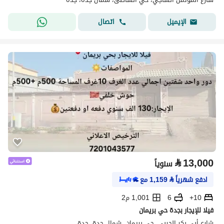
اتصال
الإيميل
⃁
13,000
سنوياً
ادفع شهرياً
⃁
1,159
مع
10+
6
1,001 م2
فيلا للإيجار بجدة حي بريمان
شارع أبي بكر الحربي، حي بريمان، شمال جدة، جدة