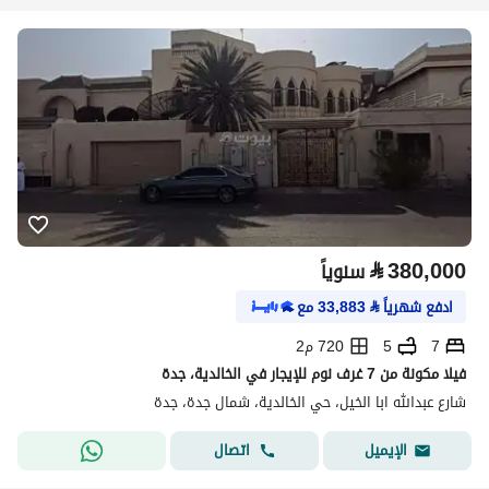
⃁
380,000
سنوياً
ادفع شهرياً
⃁
33,883
مع
7
5
720 م2
فيلا مكونة من 7 غرف نوم للإيجار في الخالدية، جدة
شارع عبدالله ابا الخيل، حي الخالدية، شمال جدة، جدة
اتصال
الإيميل