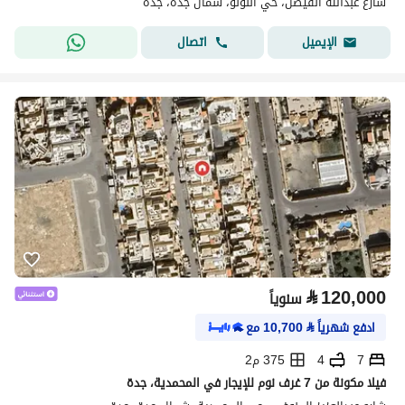
شارع عبدالله الفيصل، حي اللؤلؤ، شمال جدة، جدة
اتصال
الإيميل
⃁
120,000
سنوياً
ادفع شهرياً
⃁
10,700
مع
7
4
375 م2
فيلا مكونة من 7 غرف نوم للإيجار في المحمدية، جدة