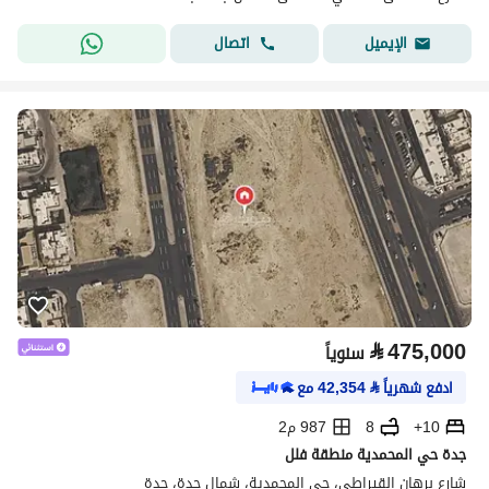
اتصال
الإيميل
⃁
475,000
سنوياً
ادفع شهرياً
⃁
42,354
مع
10+
8
987 م2
جدة حي المحمدية منطقة فلل
شارع برهان القيراطي، حي المحمدية، شمال جدة، جدة