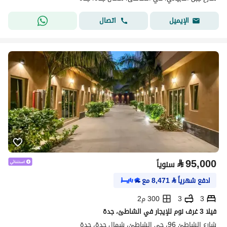
اتصال
الإيميل
⃁
95,000
سنوياً
ادفع شهرياً
⃁
8,471
مع
3
3
300 م2
فيلا 3 غرف نوم للإيجار في الشاطئ، جدة
شارع الشاطئ 96، حي الشاطئ، شمال جدة، جدة