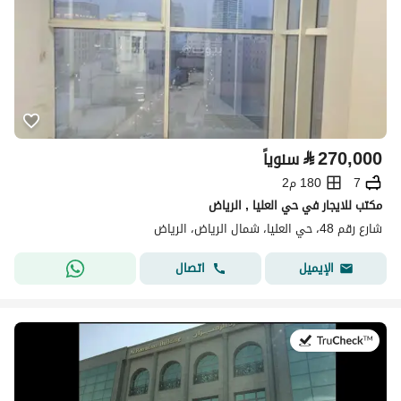
⃁
270,000
سنوياً
7
180 م2
مكتب للايجار في حي العليا , الرياض
شارع رقم 48، حي العليا، شمال الرياض، الرياض
اتصال
الإيميل
في:15 يوليو 2026