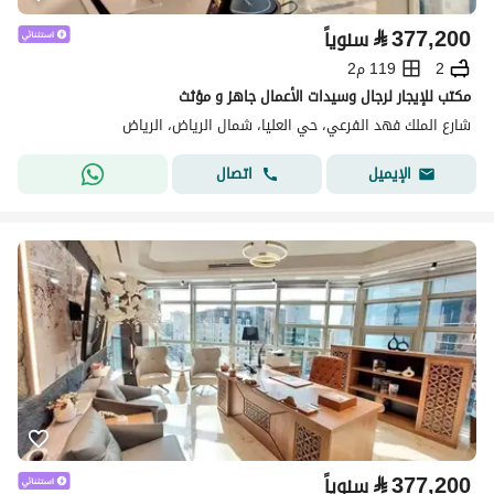
⃁
377,200
سنوياً
2
119 م2
مكتب للإيجار لرجال وسيدات الأعمال جاهز و مؤثث
شارع الملك فهد الفرعي، حي العليا، شمال الرياض، الرياض
اتصال
الإيميل
⃁
377,200
سنوياً