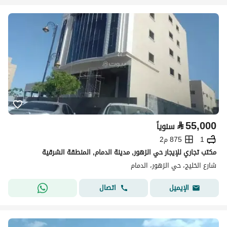
⃁
55,000
سنوياً
1
875 م2
مكتب تجاري للإيجار حي الزهور, مدينة الدمام, المنطقة الشرقية
شارع الخليج، حي الزهور، الدمام
اتصال
الإيميل