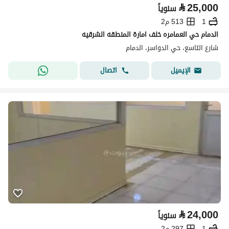
⃁
25,000
سنوياً
1
513 م2
الدمام حي العمامره خلف امارة المنطقه الشرقيه
شارع التاسع، حي الدواسر، الدمام
اتصال
الإيميل
⃁
24,000
سنوياً
1
297 م2