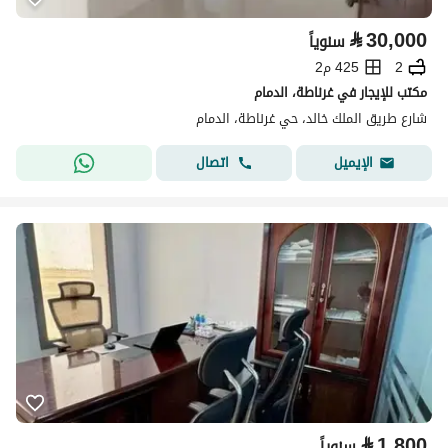
⃁
30,000
سنوياً
2
425 م2
مكتب للإيجار في غرناطة، الدمام
شارع طريق الملك خالد، حي غرناطة، الدمام
اتصال
الإيميل
⃁
1,800
سنوياً