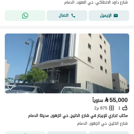
شارع داود الانطاكي، حي العنود، الدمام
اتصال
الإيميل
⃁
55,000
سنوياً
1
875 م2
مكتب تجاري للإيجار في شارع الخليج, حي الزهور, مدينة الدمام
شارع الخليج، حي الزهور، الدمام