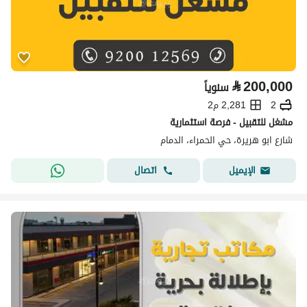
⃁
200,000
سنوياً
2
2,281 م2
مشغل للتقبيل - فرصة استثمارية
شارع ابو هريرة، حي الحمراء، الدمام
اتصال
الإيميل