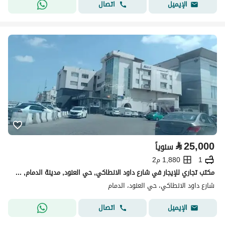
اتصال
الإيميل
⃁
25,000
سنوياً
1
1,880 م2
مكتب تجاري للإيجار في شارع داود الانطاكي, حي العنود, مدينة الدمام, المنطقة الشرقية
شارع داود الانطاكي، حي العنود، الدمام
اتصال
الإيميل