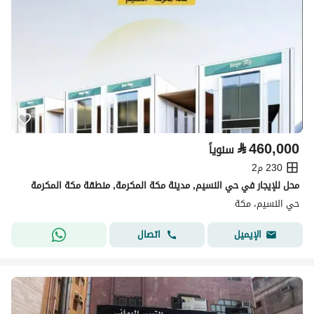
⃁
460,000
سنوياً
230 م2
محل للإيجار في حي النسيم, مدينة مكة المكرمة, منطقة مكة المكرمة
حي النسيم، مكة
اتصال
الإيميل