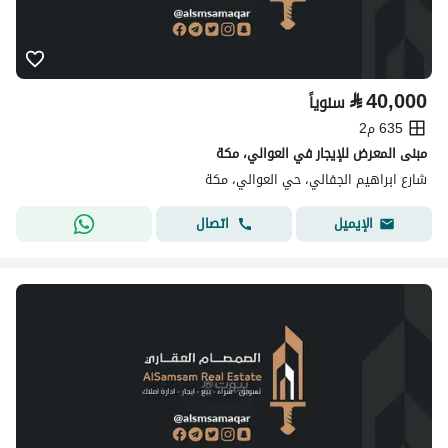
⃁
40,000
سنوياً
635 م2
مبنى المعرض للإيجار في العوالي، مكة
شارع ابراهيم الجفالي، حي العوالي، مكة
اتصال
الإيميل