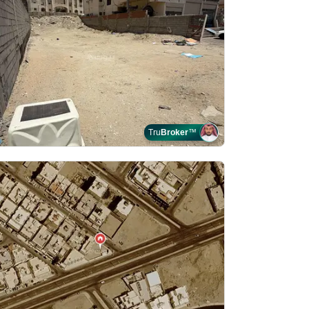
Tru
Broker
™