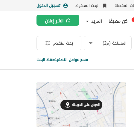
نات المفضلة
البحث المحفوظ
تسجيل الدخول
كن مضيفًا
المزيد
انشر إعلان
المساحة (م2)
بحث متقدم
مسح عوامل التصفية
حفظ البحث
العرض على الخريطة