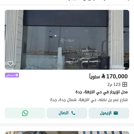
⃁
170,000
سنوياً
123 م2
محل للإيجار في حي النزهة، جدة
شارع عمر بن نضله، حي النزهة، شمال جدة، جدة
اتصال
الإيميل