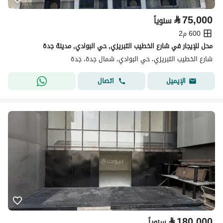
⃁
75,000
سنوياً
600 م2
محل للإيجار في شارع الخطيب التبريزي, حي البوادي, مدينة جدة
شارع الخطيب التبريزي، حي البوادي، شمال جدة، جدة
اتصال
الإيميل
⃁
180,000
سنوياً