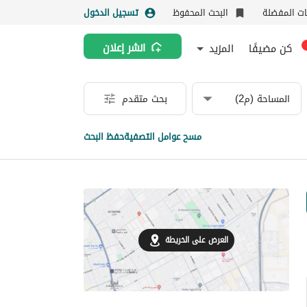
نات المفضلة
البحث المحفوظ
تسجيل الدخول
كن مضيفًا
المزيد
انشر إعلان
المساحة (م2)
بحث متقدم
مسح عوامل التصفية
حفظ البحث
العرض على الخريطة