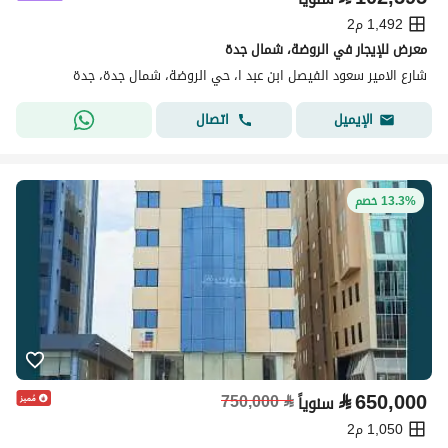
1,492 م2
معرض للإيجار في الروضة، شمال جدة
شارع الامير سعود الفيصل ابن عبد ا، حي الروضة، شمال جدة، جدة
اتصال
الإيميل
13.3% خصم
⃁
650,000
750,000
⃁
سنوياً
1,050 م2