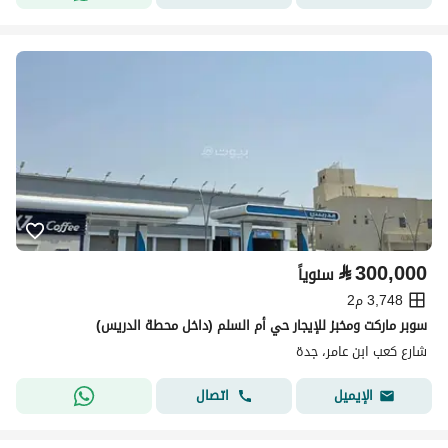
⃁
300,000
سنوياً
3,748 م2
سوبر ماركت ومخبز للإيجار حي أم السلم (داخل محطة الدريس)
شارع كعب ابن عامر، جدة
اتصال
الإيميل