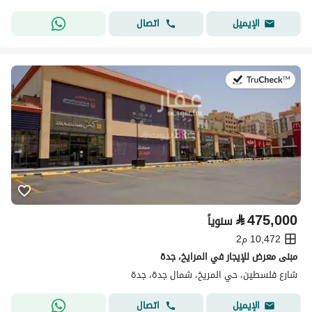
اتصال
الإيميل
في:2 أغسطس 2026
⃁
475,000
سنوياً
10,472 م2
مبنى معرض للإيجار في المرايخ، جدة
شارع فلسطين، حي المريخ، شمال جدة، جدة
اتصال
الإيميل