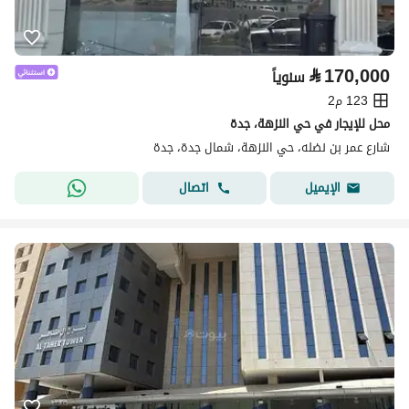
⃁
170,000
سنوياً
123 م2
محل للإيجار في حي النزهة، جدة
شارع عمر بن نضله، حي النزهة، شمال جدة، جدة
اتصال
الإيميل