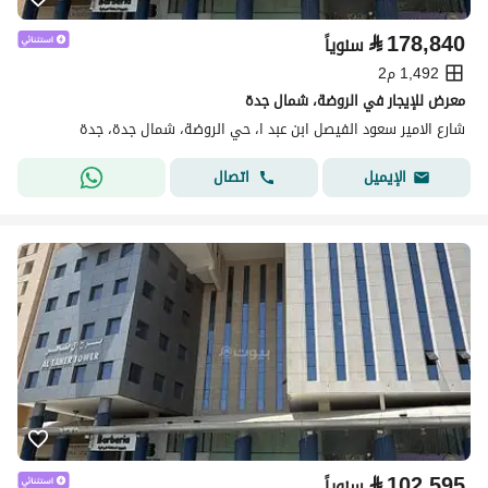
⃁
178,840
سنوياً
1,492 م2
معرض للإيجار في الروضة، شمال جدة
شارع الامير سعود الفيصل ابن عبد ا، حي الروضة، شمال جدة، جدة
اتصال
الإيميل
⃁
102,595
سنوياً