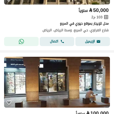
⃁
50,000
سنوياً
103 م2
محل للإيجار بموقع حيوي في المربع
شارع الفراوي، حي المربع، وسط الرياض، الرياض
اتصال
الإيميل
⃁
100,000
سنوياً