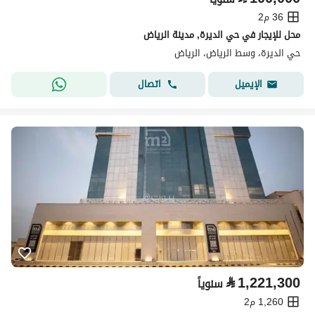
36 م2
محل للإيجار في حي الديرة, مدينة الرياض
حي الديرة، وسط الرياض، الرياض
اتصال
الإيميل
⃁
1,221,300
سنوياً
1,260 م2