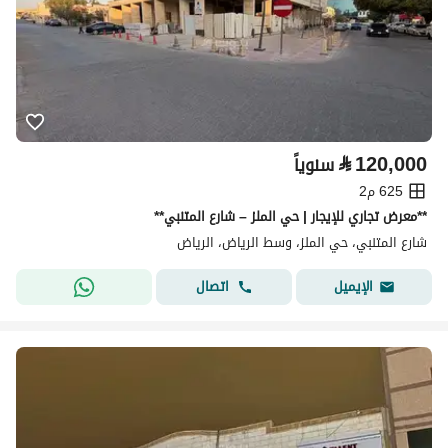
⃁
120,000
سنوياً
625 م2
**معرض تجاري للإيجار | حي الملز – شارع المتنبي**
شارع المتنبي، حي الملز، وسط الرياض، الرياض
اتصال
الإيميل