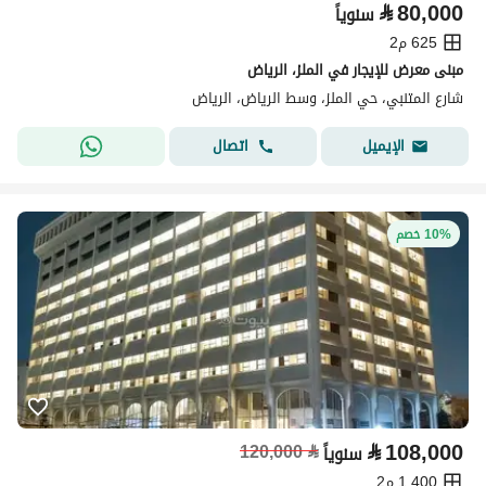
⃁
80,000
سنوياً
625 م2
مبنى معرض للإيجار في الملز، الرياض
شارع المتنبي، حي الملز، وسط الرياض، الرياض
اتصال
الإيميل
10% خصم
⃁
108,000
120,000
⃁
سنوياً
1,400 م2