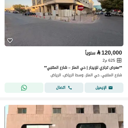
⃁
120,000
سنوياً
625 م2
**معرض تجاري للإيجار | حي الملز – شارع المتنبي**
شارع المتنبي، حي الملز، وسط الرياض، الرياض
اتصال
الإيميل