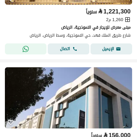
⃁
1,221,300
سنوياً
1,260 م2
مبنى معرض للإيجار في النموذجية، الرياض
شارع طريق الملك فهد، حي النموذجية، وسط الرياض، الرياض
اتصال
الإيميل
⃁
156,000
سنوياً