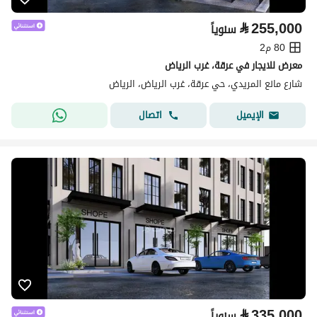
⃁
255,000
سنوياً
80 م2
معرض للايجار في عرقة، غرب الرياض
شارع مانع المريدي، حي عرقة، غرب الرياض، الرياض
اتصال
الإيميل
⃁
335,000
سنوياً