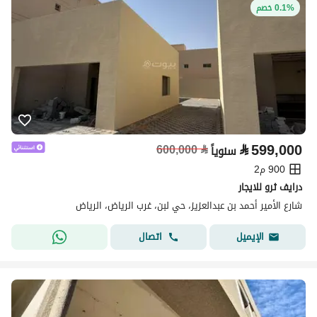
0.1% خصم
⃁
599,000
600,000
⃁
سنوياً
900 م2
درايف ثرو للايجار
شارع الأمير أحمد بن عبدالعزيز، حي لبن، غرب الرياض، الرياض
اتصال
الإيميل