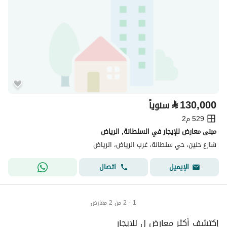
⃁
130,000
سنوياً
529 م2
مبنى معارض للإيجار في السلطانة, الرياض
شارع حنين، حي سلطانة، غرب الرياض، الرياض
اتصال
الإيميل
1 - 2 من 2 معارض
إكتشف أكثر معارض ل للايجار