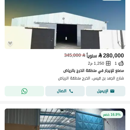
⃁
280,000
345,000
⃁
سنوياً
1
1,250 م2
مصنع للإيجار في منطقة الخرج بالرياض
شارع الجعد بن قيس، الخرج منطقة الرياض
اتصال
الإيميل
16.9% خصم