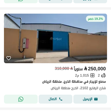
19.3% خصم
⃁
250,000
310,000
⃁
سنوياً
2
1,015 م2
مصنع للإيجار في محافظة الخرج، منطقة الرياض
شارع الرفايع 2102، الخرج منطقة الرياض
اتصال
الإيميل