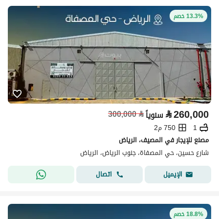
13.3% خصم
⃁
260,000
300,000
⃁
سنوياً
1
750 م2
مصنع للإيجار في المصيف، الرياض
شارع حسين، حي المصفاة، جنوب الرياض، الرياض
اتصال
الإيميل
18.8% خصم