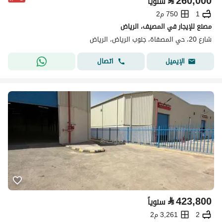
⃁
260,000
سنوياً
1
750 م2
مصنع للإيجار في المصيف، الرياض
شارع 20، حي المصفاة، جنوب الرياض، الرياض
اتصال
الإيميل
⃁
423,800
سنوياً
2
3,261 م2