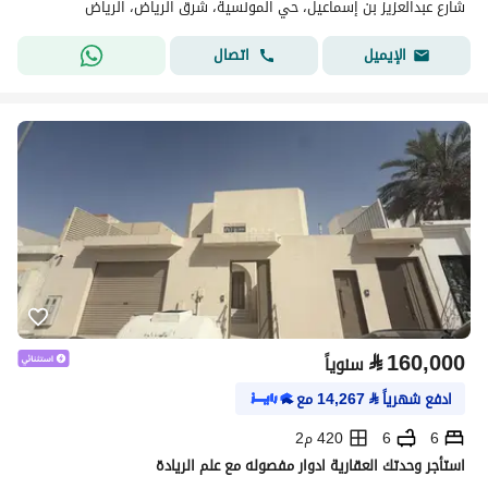
شارع عبدالعزيز بن إسماعيل، حي المونسية، شرق الرياض، الرياض
اتصال
الإيميل
⃁
160,000
سنوياً
ادفع شهرياً
⃁
14,267
مع
6
6
420 م2
استأجر وحدتك العقارية ادوار مفصوله مع علم الريادة