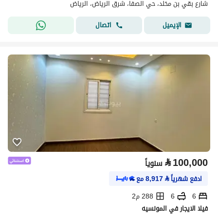
شارع بقي بن مخلد، حي الصفا، شرق الرياض، الرياض
اتصال
الإيميل
⃁
100,000
سنوياً
ادفع شهرياً
⃁
8,917
مع
6
6
288 م2
فيلا الايجار في المونسيه