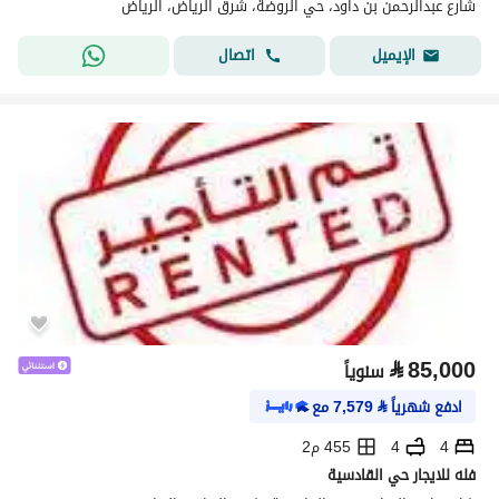
شارع عبدالرحمن بن داود، حي الروضة، شرق الرياض، الرياض
اتصال
الإيميل
⃁
85,000
سنوياً
ادفع شهرياً
⃁
7,579
مع
4
4
455 م2
فله للايجار حي القادسية