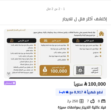
1 - 2 من 2 فلل
إكتشف أكثر فلل ل للايجار
⃁
100,000
سنوياً
ادفع شهرياً
⃁
8,917
مع
8
7
250 م2
فيلا عائلية اللايجار بمواصفات مميزة