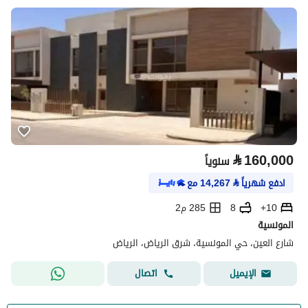
⃁
160,000
سنوياً
ادفع شهرياً
⃁
14,267
مع
10+
8
285 م2
المونسية
شارع العين، حي المونسية، شرق الرياض، الرياض
اتصال
الإيميل