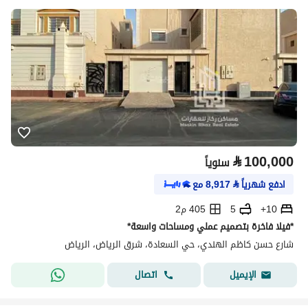
⃁
100,000
سنوياً
ادفع شهرياً
⃁
8,917
مع
10+
5
405 م2
*فيلا فاخرة بتصميم عملي ومساحات واسعة*
شارع حسن كاظم الهندي، حي السعادة، شرق الرياض، الرياض
اتصال
الإيميل