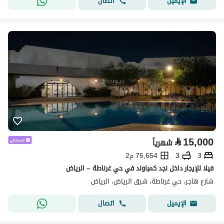
اتصال
الإيميل
⃁
15,000
شهرياً
3
3
75,654 م2
فيلا للإيجار داخل نجد كمباوند في حي غرناطة – الرياض
شارع هاجر، حي غرناطة، شرق الرياض، الرياض
اتصال
الإيميل