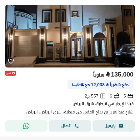
⃁
135,000
سنوياً
ادفع شهرياً
⃁
12,038
مع
5
6
557 م2
فيلا للإيجار في قرطبة، شرق الرياض
شارع عبدالعزيز بن بداح الفغم، حي قرطبة، شرق الرياض، الرياض
اتصال
الإيميل