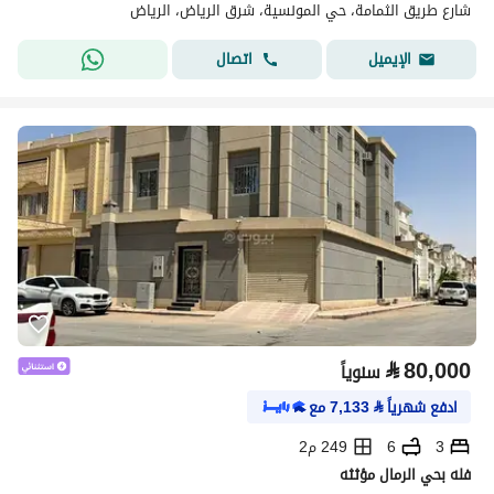
شارع طريق الثمامة، حي المونسية، شرق الرياض، الرياض
اتصال
الإيميل
⃁
80,000
سنوياً
ادفع شهرياً
⃁
7,133
مع
3
6
249 م2
فله بحي الرمال مؤثثه