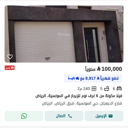
⃁
100,000
سنوياً
ادفع شهرياً
⃁
8,917
مع
6
5
240 م2
فيلا مكونة من 6 غرف نوم للإيجار في المونسية، الرياض
شارع الديعجان، حي المونسية، شرق الرياض، الرياض
اتصال
الإيميل