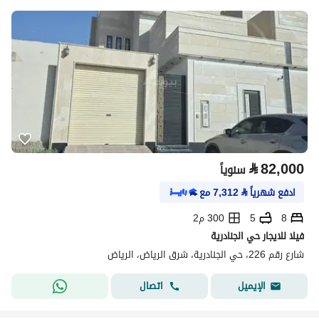
⃁
82,000
سنوياً
ادفع شهرياً
⃁
7,312
مع
8
5
300 م2
فيلا للايجار حي الجنادرية
شارع رقم 226، حي الجنادرية، شرق الرياض، الرياض
اتصال
الإيميل