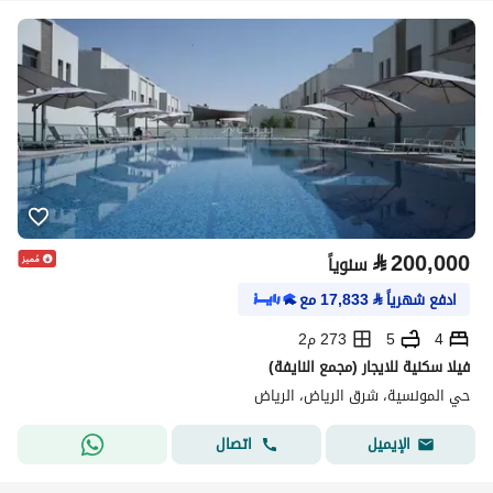
⃁
200,000
سنوياً
ادفع شهرياً
⃁
17,833
مع
4
5
273 م2
فيلا سكنية للايجار (مجمع النايفة)
حي المونسية، شرق الرياض، الرياض
اتصال
الإيميل