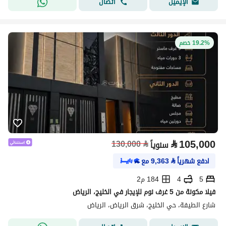
اتصال
الإيميل
19.2% خصم
⃁
105,000
130,000
⃁
سنوياً
ادفع شهرياً
⃁
9,363
مع
5
4
184 م2
فيلا مكونة من 5 غرف نوم للإيجار في الخليج، الرياض
شارع الطيفة، حي الخليج، شرق الرياض، الرياض