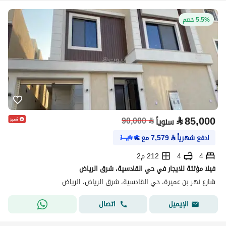
5.5% خصم
⃁
85,000
90,000
⃁
سنوياً
ادفع شهرياً
⃁
7,579
مع
4
4
212 م2
فيلا مؤثثة للايجار في حي القادسية، شرق الرياض
شارع نهر بن عميرة، حي القادسية، شرق الرياض، الرياض
اتصال
الإيميل