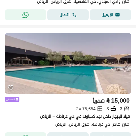
شارع وادي المبادي، حي القادسية، شرق الرياض، الرياض
اتصال
الإيميل
⃁
15,000
شهرياً
3
3
75,654 م2
فيلا للإيجار داخل نجد كمباوند في حي غرناطة – الرياض
شارع هاجر، حي غرناطة، شرق الرياض، الرياض