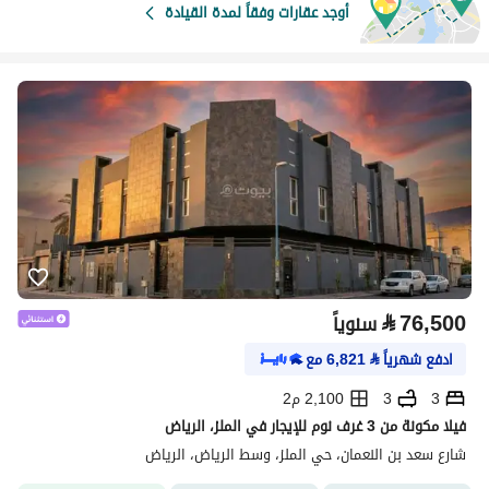
أوجد عقارات وفقاً لمدة القيادة
⃁
76,500
سنوياً
ادفع شهرياً
⃁
6,821
مع
3
3
2,100 م2
فيلا مكونة من 3 غرف نوم للإيجار في الملز، الرياض
شارع سعد بن النعمان، حي الملز، وسط الرياض، الرياض