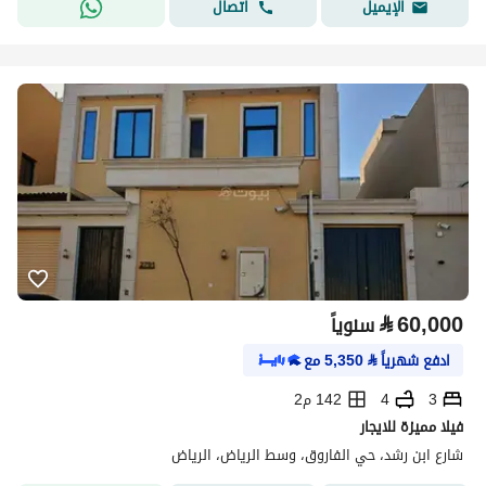
اتصال
الإيميل
⃁
60,000
سنوياً
ادفع شهرياً
⃁
5,350
مع
3
4
142 م2
فيلا مميزة للايجار
شارع ابن رشد، حي الفاروق، وسط الرياض، الرياض