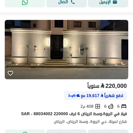
اتصال
الإيميل
⃁
220,000
سنوياً
ادفع شهرياً
⃁
19,617
مع
6
6
408 م2
فیلا في الربوة،وسط الرياض 6 غرف 220000 SAR - 88034002
شارع ثمينة، حي الربوة، وسط الرياض، الرياض