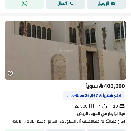
اتصال
الإيميل
⃁
400,000
سنوياً
ادفع شهرياً
⃁
35,667
مع
10+
7
930 م2
فيلا للإيجار في المربع، الرياض
شارع عبدالله بن عبداللطيف آل الشيخ، حي المربع، وسط الرياض، الرياض