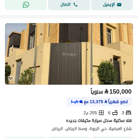
اتصال
الإيميل
⃁
150,000
سنوياً
ادفع شهرياً
⃁
13,375
مع
3
6
255 م2
فله سكنية مدخل سيارة مكيفات جديده
شارع العرضية، حي الربوة، وسط الرياض، الرياض