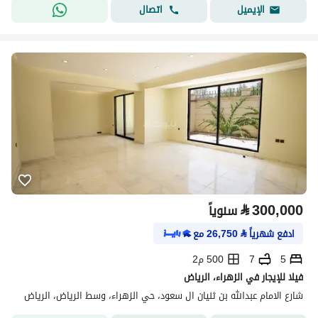
اتصال
الإيميل
⃁
300,000
سنوياً
ادفع شهرياً
⃁
26,750
مع
5
7
500 م2
فيلا للإيجار في الزهراء، الرياض
شارع الامام عبدالله بن ثنيان ال سعود، حي الزهراء، وسط الرياض، الرياض