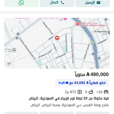
اتصال
الإيميل
⃁
490,000
سنوياً
ادفع شهرياً
⃁
43,692
مع
10+
5
872 م2
فيلا مكونة من 20 غرفة نوم للإيجار في النموذجية، الرياض
شارع روضة الفرس، حي النموذجية، وسط الرياض، الرياض