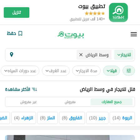
تطبيق بيوت
تنزيل
+140 ألف تنزيل للتطبيق
حفظ
وسط الرياض
للايجار
فیلا
مدة الايجار
عدد الغرف
عدد دورات المياه
فلل للايجار في وسط الرياض
الأكثر مشاهدة
جميع العقارات
مفروش
غير مفروش
الربوة
(
14
)
جرير
(
10
)
الفاروق
(
8
)
الملز
(
8
)
الزهراء
(
4
)
الضب