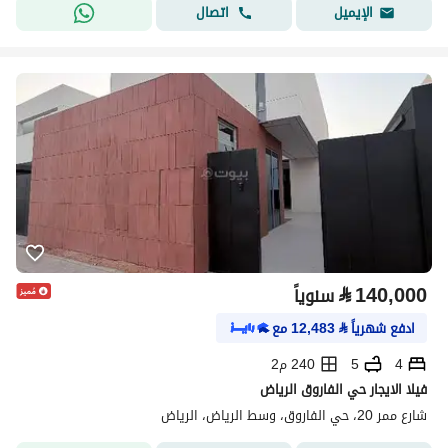
اتصال
الإيميل
⃁
140,000
سنوياً
ادفع شهرياً
⃁
12,483
مع
4
5
240 م2
فيلا الايجار حي الفاروق الرياض
شارع ممر 20، حي الفاروق، وسط الرياض، الرياض