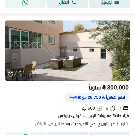
اتصال
الإيميل
⃁
300,000
سنوياً
ادفع شهرياً
⃁
26,750
مع
7
6
600 م2
فيلا خاصة مفروشة للإيجار – فرش ديلوكس
شارع طاهر النويري، حي النموذجية، وسط الرياض، الرياض