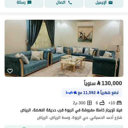
اتصال
رسالة
الإيميل
⃁
130,000
سنوياً
ادفع شهرياً
⃁
11,592
مع
10+
6
300 م2
فيلا للإيجار كاملة مفروشة في الربوة قرب حديقة النهضة، الرياض
شارع أحمد الحسباني، حي الربوة، وسط الرياض، الرياض