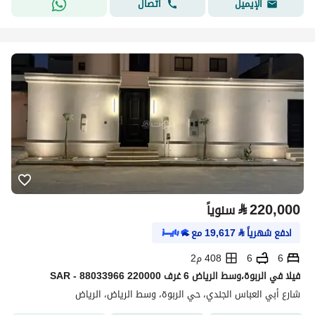
اتصال
الإيميل
⃁
220,000
سنوياً
ادفع شهرياً
⃁
19,617
مع
6
6
408 م2
فیلا في الربوة،وسط الرياض 6 غرف 220000 SAR - 88033966
شارع أبي العباس الجندي، حي الربوة، وسط الرياض، الرياض