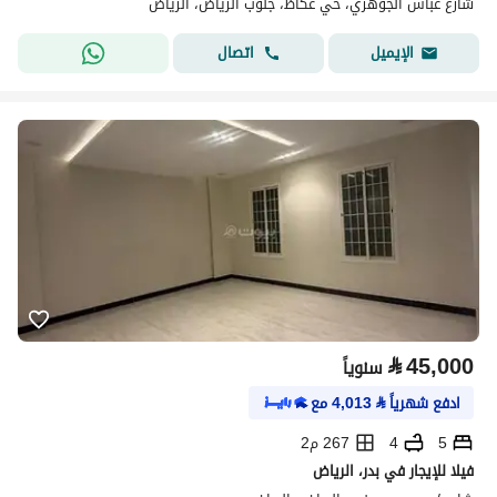
شارع عباس الجوهري، حي عكاظ، جنوب الرياض، الرياض
اتصال
الإيميل
⃁
45,000
سنوياً
ادفع شهرياً
⃁
4,013
مع
5
4
267 م2
فيلا للإيجار في بدر، الرياض