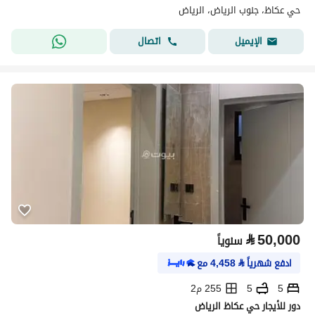
حي عكاظ، جنوب الرياض، الرياض
اتصال
الإيميل
⃁
50,000
سنوياً
ادفع شهرياً
⃁
4,458
مع
5
5
255 م2
دور للأيجار حي عكاظ الرياض