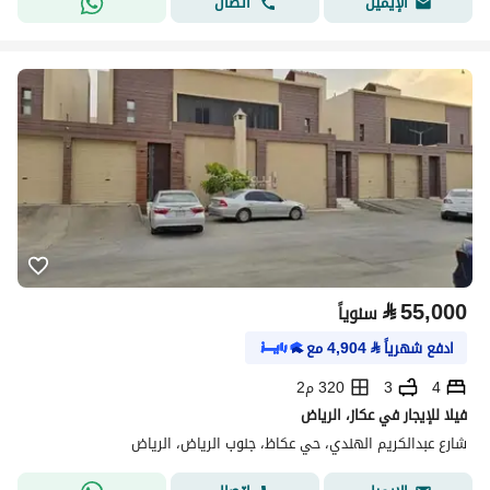
اتصال
الإيميل
⃁
55,000
سنوياً
ادفع شهرياً
⃁
4,904
مع
4
3
320 م2
فيلا للإيجار في عكاز، الرياض
شارع عبدالكريم الهندي، حي عكاظ، جنوب الرياض، الرياض