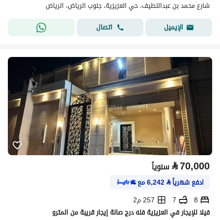
شارع محمد بن عبداللطيف، حي العزيزية، جنوب الرياض، الرياض
اتصال
الإيميل
⃁
70,000
سنوياً
ادفع شهرياً
⃁
6,242
مع
8
7
257 م2
فيلا للإيجار في العزيزية فله درج صالة إيجار قريبة من المترو