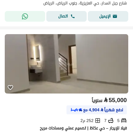
شارع جبل المدار، حي العزيزية، جنوب الرياض، الرياض
اتصال
الإيميل
⃁
55,000
سنوياً
ادفع شهرياً
⃁
4,904
مع
5
7
252 م2
فيلا للإيجار – حي عكاظ | تصميم عملي ومساحات مريح