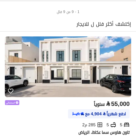
1 - 9 من 9 فلل
إكتشف أكثر فلل ل للايجار
⃁
55,000
سنوياً
ادفع شهرياً
⃁
4,904
مع
5
5
285 م2
تاون هاوس سما عكاظ، الرياض