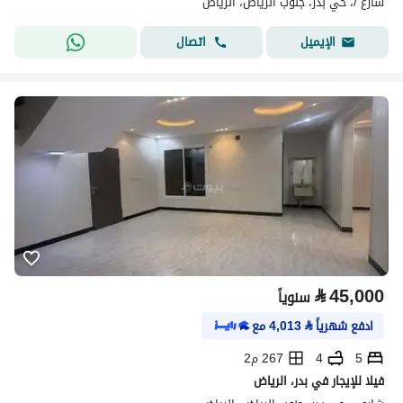
شارع /، حي بدر، جنوب الرياض، الرياض
اتصال
الإيميل
⃁
45,000
سنوياً
ادفع شهرياً
⃁
4,013
مع
5
4
267 م2
فيلا للإيجار في بدر، الرياض