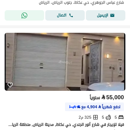
شارع عباس الجوهري، حي عكاظ، جنوب الرياض، الرياض
اتصال
الإيميل
⃁
55,000
سنوياً
ادفع شهرياً
⃁
4,904
مع
5
5
325 م2
فيلا للإيجار في شارع أنور الجندي, حي عكاظ, مدينة الرياض, منطقة الرياض