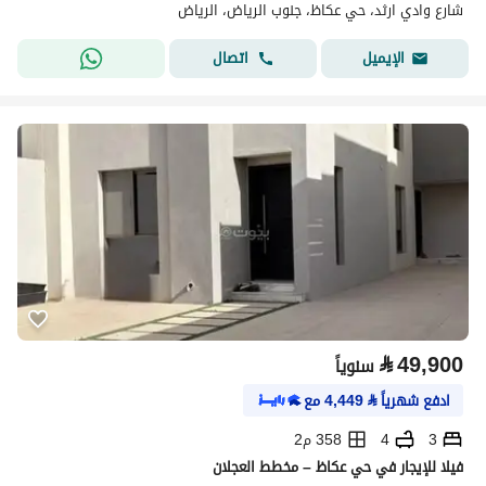
شارع وادي ارثد، حي عكاظ، جنوب الرياض، الرياض
اتصال
الإيميل
⃁
49,900
سنوياً
ادفع شهرياً
⃁
4,449
مع
3
4
358 م2
فيلا للإيجار في حي عكاظ – مخطط العجلان