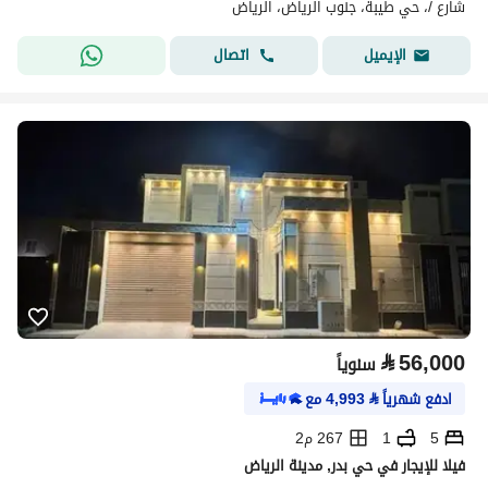
شارع /، حي طيبة، جنوب الرياض، الرياض
اتصال
الإيميل
⃁
56,000
سنوياً
ادفع شهرياً
⃁
4,993
مع
5
1
267 م2
فيلا للإيجار في حي بدر, مدينة الرياض