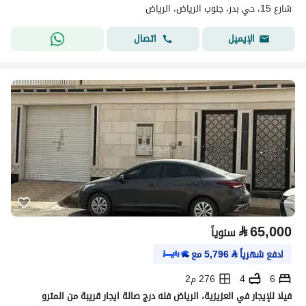
شارع 15، حي بدر، جنوب الرياض، الرياض
اتصال
الإيميل
⃁
65,000
سنوياً
ادفع شهرياً
⃁
5,796
مع
6
4
276 م2
فيلا للإيجار في العزيزية، الرياض فله درج صالة ايجار قريبة من المترو