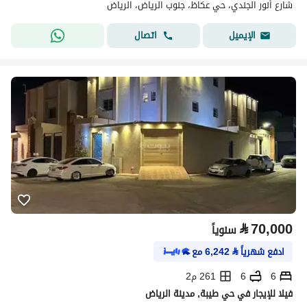
شارع أنور الجندي، حي عكاظ، جنوب الرياض، الرياض
اتصال
الإيميل
⃁
70,000
سنوياً
ادفع شهرياً
⃁
6,242
مع
6
6
261 م2
فيلا للإيجار في حي طيبة, مدينة الرياض