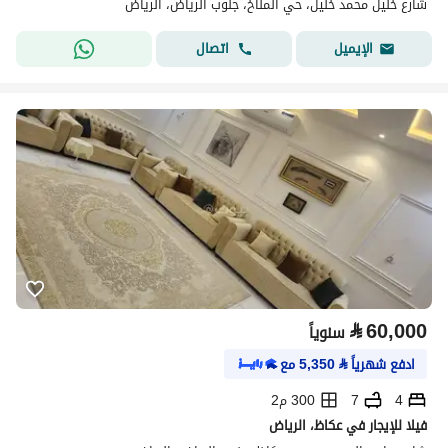
شارع خليل محمد خليل، حي المناخ، جنوب الرياض، الرياض
اتصال
الإيميل
⃁
60,000
سنوياً
ادفع شهرياً
⃁
5,350
مع
4
7
300 م2
فيلا للإيجار في عكاظ، الرياض