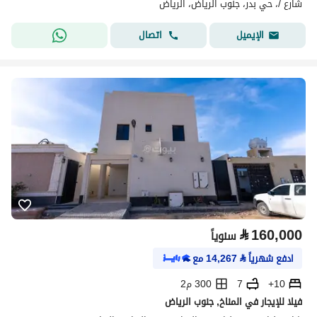
شارع /، حي بدر، جنوب الرياض، الرياض
اتصال
الإيميل
⃁
160,000
سنوياً
ادفع شهرياً
⃁
14,267
مع
10+
7
300 م2
فيلا للإيجار في المناخ, جنوب الرياض