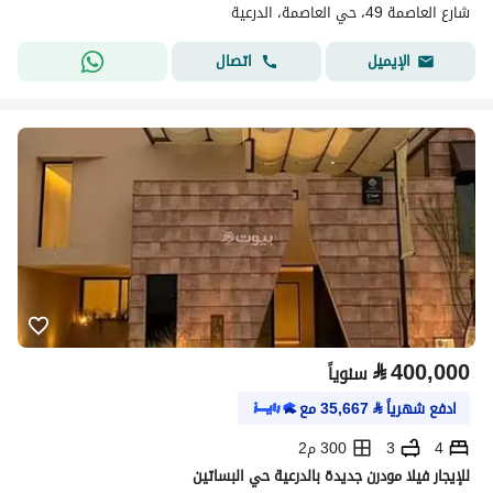
شارع العاصمة 49، حي العاصمة، الدرعية
اتصال
الإيميل
⃁
400,000
سنوياً
ادفع شهرياً
⃁
35,667
مع
4
3
300 م2
للإيجار فيلا مودرن جديدة بالدرعية حي البساتين