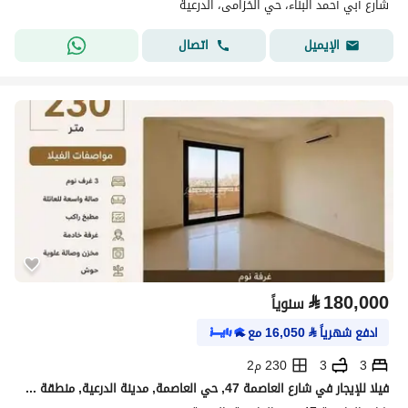
شارع أبي أحمد البناء، حي الخزامى، الدرعية
اتصال
الإيميل
⃁
180,000
سنوياً
ادفع شهرياً
⃁
16,050
مع
3
3
230 م2
فيلا للإيجار في شارع العاصمة 47, حي العاصمة, مدينة الدرعية, منطقة الرياض