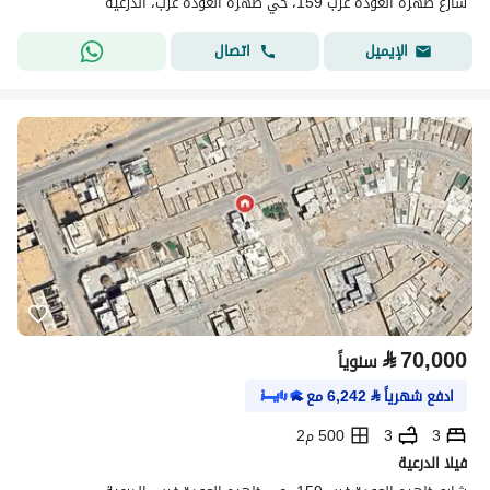
شارع ظهره العودة غرب 159، حي ظهره العودة غرب، الدرعية
اتصال
الإيميل
⃁
70,000
سنوياً
ادفع شهرياً
⃁
6,242
مع
3
3
500 م2
فيلا الدرعية