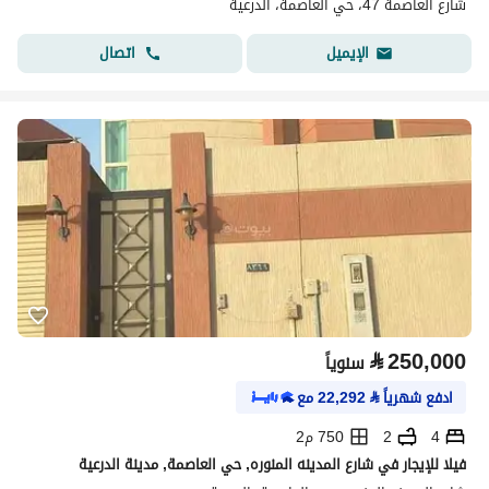
شارع العاصمة 47، حي العاصمة، الدرعية
اتصال
الإيميل
⃁
250,000
سنوياً
ادفع شهرياً
⃁
22,292
مع
4
2
750 م2
فيلا للإيجار في شارع المدينه المنوره, حي العاصمة, مدينة الدرعية