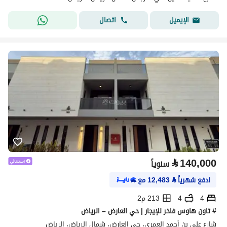
اتصال
الإيميل
⃁
140,000
سنوياً
ادفع شهرياً
⃁
12,483
مع
4
4
213 م2
# تاون هاوس فاخر للإيجار | حي العارض – الرياض
شارع علي بن أحمد العمري، حي العارض، شمال الرياض، الرياض