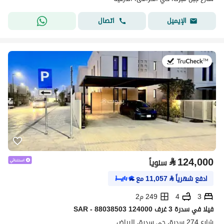
اتصال
الإيميل
في:29 يوليو 2026
⃁
124,000
سنوياً
ادفع شهرياً
⃁
11,057
مع
3
4
249 م2
فیلا في سدرة 3 غرف 124000 SAR - 88038503
شارع 274 سدرة، حي سدرة، الرياض