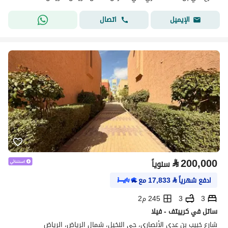
اتصال
الإيميل
⃁
200,000
سنوياً
ادفع شهرياً
⃁
17,833
مع
3
3
245 م2
ساتل في كرييتف - فيلا
شارع خبيب بن عدي الأنصاري، حي النخيل، شمال الرياض، الرياض