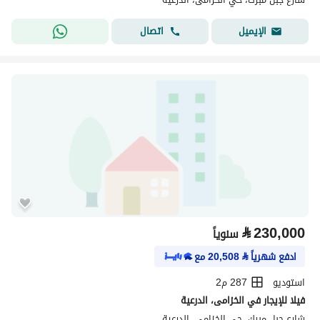
اتصال
الإيميل
⃁
230,000
سنوياً
ادفع شهرياً
⃁
20,508
مع
استوديو
287 م2
فيلا للإيجار في الخزامى، الدرعية
شارع جبل مبرك، حي الخزامى، الدرعية