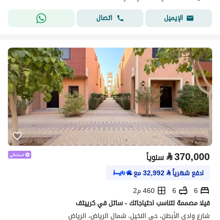
اتصال
الإيميل
⃁
370,000
سنوياً
ادفع شهرياً
⃁
32,992
مع
6
6
460 م2
فيلا مصممة لتناسب احتياجاتك - ساتل في كرييتف
شارع وادي الأبطن، حي النخيل، شمال الرياض، الرياض