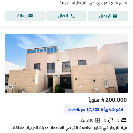
شارع مانع المريدي، حي الفيصلية، الدرعية
اتصال
رسالة
الإيميل
⃁
200,000
سنوياً
ادفع شهرياً
⃁
17,833
مع
3
5
248 م2
فيلا للإيجار في شارع العاصمة 49, حي العاصمة, مدينة الدرعية, منطقة الرياض