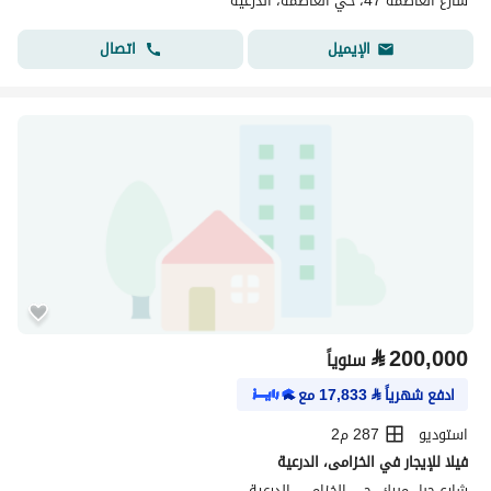
شارع العاصمة 47، حي العاصمة، الدرعية
اتصال
الإيميل
⃁
200,000
سنوياً
ادفع شهرياً
⃁
17,833
مع
استوديو
287 م2
فيلا للإيجار في الخزامى، الدرعية
شارع جبل مبرك، حي الخزامى، الدرعية