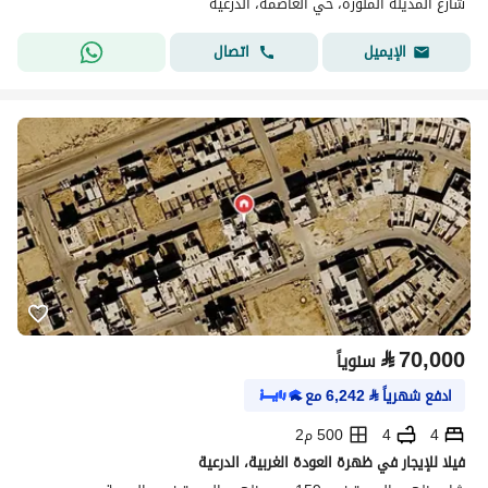
شارع المدينه المنوره، حي العاصمة، الدرعية
اتصال
الإيميل
⃁
70,000
سنوياً
ادفع شهرياً
⃁
6,242
مع
4
4
500 م2
فيلا للإيجار في ظهرة العودة الغربية، الدرعية