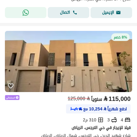
اتصال
الإيميل
8% خصم
⃁
115,000
125,000
⃁
سنوياً
ادفع شهرياً
⃁
10,254
مع
4
3
310 م2
فيلا للإيجار في حي النرجس، الرياض
شارع شهيد الدين، حي النرجس، شمال الرياض، الرياض