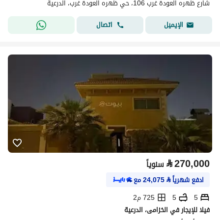
شارع ظهره العودة غرب 106، حي ظهره العودة غرب، الدرعية
اتصال
الإيميل
⃁
270,000
سنوياً
ادفع شهرياً
⃁
24,075
مع
5
5
725 م2
فيلا للإيجار في الخزامى، الدرعية