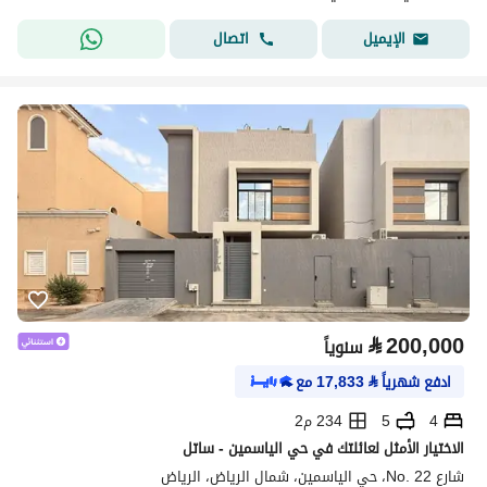
اتصال
الإيميل
⃁
200,000
سنوياً
ادفع شهرياً
⃁
17,833
مع
4
5
234 م2
الاختيار الأمثل لعائلتك في حي الياسمين - ساتل
شارع No. 22، حي الياسمين، شمال الرياض، الرياض