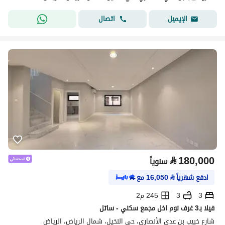
اتصال
الإيميل
⃁
180,000
سنوياً
ادفع شهرياً
⃁
16,050
مع
3
3
245 م2
فيلا بـ3 غرف نوم اخل مجمع سكني - ساتل
شارع خبيب بن عدي الأنصاري، حي النخيل، شمال الرياض، الرياض