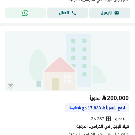
اتصال
الإيميل
⃁
200,000
سنوياً
ادفع شهرياً
⃁
17,833
مع
استوديو
287 م2
فيلا للإيجار في الخزامى، الدرعية
شارع جبل مبرك، حي الخزامى، الدرعية