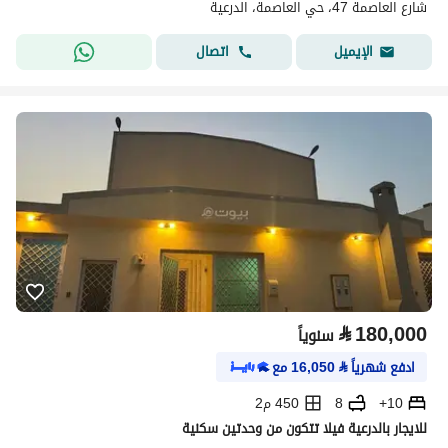
شارع العاصمة 47، حي العاصمة، الدرعية
اتصال
الإيميل
⃁
180,000
سنوياً
ادفع شهرياً
⃁
16,050
مع
10+
8
450 م2
للايجار بالدرعية فيلا تتكون من وحدتين سكنية