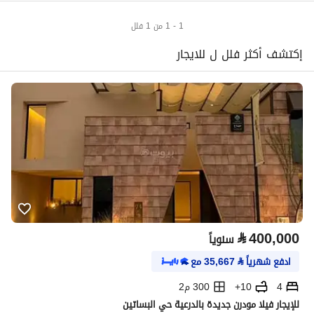
1 - 1 من 1 فلل
إكتشف أكثر فلل ل للايجار
⃁
400,000
سنوياً
ادفع شهرياً
⃁
35,667
مع
4
10+
300 م2
للإيجار فيلا مودرن جديدة بالدرعية حي البساتين