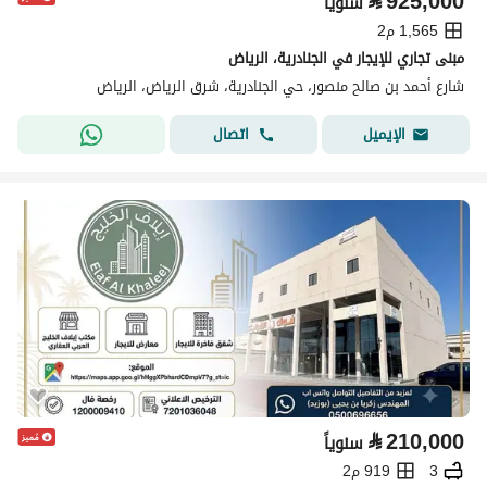
⃁
925,000
سنوياً
1,565 م2
مبنى تجاري للإيجار في الجنادرية، الرياض
شارع أحمد بن صالح منصور، حي الجنادرية، شرق الرياض، الرياض
اتصال
الإيميل
⃁
210,000
سنوياً
3
919 م2