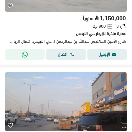
⃁
1,150,000
سنوياً
3
900 م2
عمارة فاخرة للإيجار حي النرحس
شارع الأمين المهندس عبدالله بن عبدالرحمن ا، حي النرجس، شمال الرياض، الرياض
اتصال
الإيميل