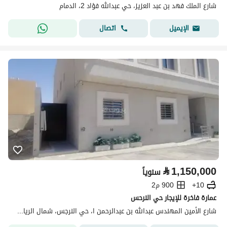
شارع الملك فهد بن عبد العزيز، حي عبدالله فؤاد 2، الدمام
اتصال
الإيميل
⃁
1,150,000
سنوياً
10+
900 م2
عمارة فاخرة للإيجار حي النرحس
شارع الأمين المهندس عبدالله بن عبدالرحمن ا، حي النرجس، شمال الرياض، الرياض