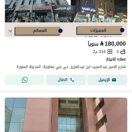
⃁
180,000
سنوياً
3
316 م2
عماره للايجار
شارع الامير عبدالمجيد ابن عبدالعزيز، حي بني معاوية، المدينة المنورة
اتصال
الإيميل