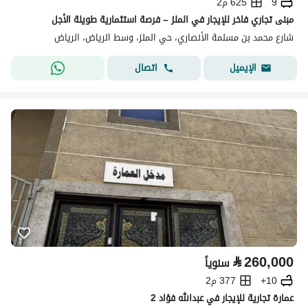
9
625 م2
مبنى تجاري فاخر للإيجار في الملز – فرصة استثمارية طويلة الأجل
شارع محمد بن مسلمة الأنصاري، حي الملز، وسط الرياض، الرياض
اتصال
الإيميل
⃁
260,000
سنوياً
10+
377 م2
عمارة تجارية للإيجار في عبدالله فؤاد 2