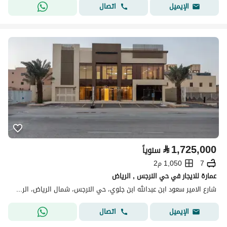
اتصال
الإيميل
⃁
1,725,000
سنوياً
7
1,050 م2
عمارة للايجار في حي النرجس , الرياض
شارع الامير سعود ابن عبدالله ابن جلوي، حي النرجس، شمال الرياض، الرياض
اتصال
الإيميل