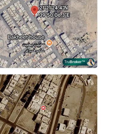
Tru
Broker
™