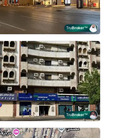
Tru
Broker
™
Tru
Broker
™