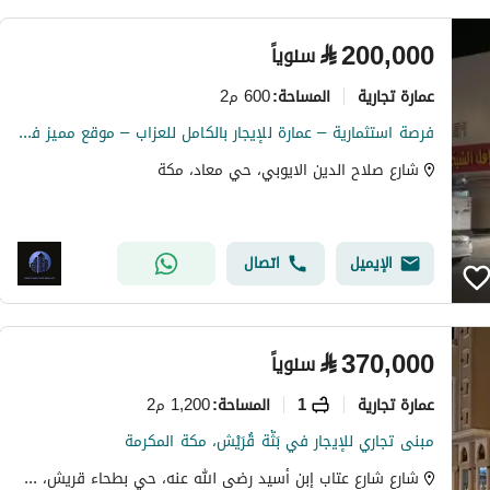
⃁
200,000
سنوياً
عمارة تجارية
600 م2
المساحة
:
فرصة استثمارية – عمارة للإيجار بالكامل للعزاب – موقع مميز في مكة
شارع صلاح الدين الايوبي، حي معاد، مكة
الإيميل
اتصال
⃁
370,000
سنوياً
عمارة تجارية
1
1,200 م2
المساحة
:
مبنى تجاري للإيجار في بَثَّة قُرَيْش، مكة المكرمة
شارع شارع عتاب إبن أسيد رضى الله عنه، حي بطحاء قريش، مكة