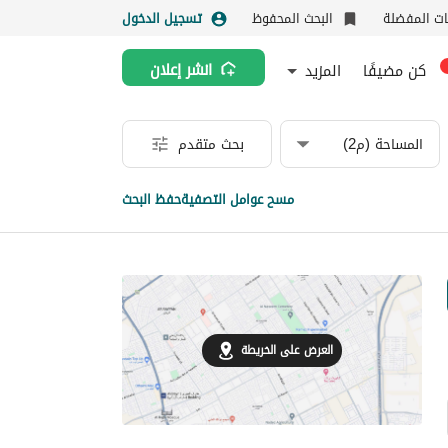
نات المفضلة
البحث المحفوظ
تسجيل الدخول
كن مضيفًا
المزيد
انشر إعلان
المساحة (م2)
بحث متقدم
مسح عوامل التصفية
حفظ البحث
العرض على الخريطة