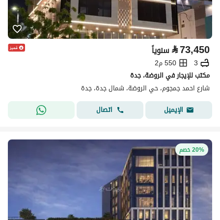
⃁
73,450
سنوياً
3
550 م2
مكتب للإيجار في الروضة، جدة
شارع احمد جمجوم، حي الروضة، شمال جدة، جدة
اتصال
الإيميل
20% خصم