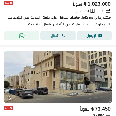
⃁
1,023,000
سنوياً
10+
2,500 م2
مكتب إداري دور كامل مشطب وجاهز - على طريق المدينة بحي الاندلس جدة
شارع طريق المدينة المنورة، حي الأندلس، شمال جدة، جدة
اتصال
الإيميل
⃁
73,450
سنوياً
550 م2