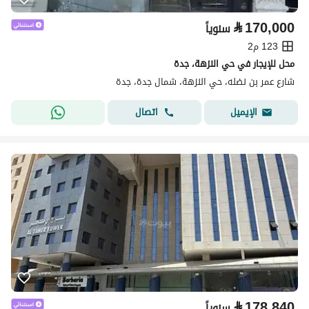
⃁
170,000
سنوياً
123 م2
محل للإيجار في حي النزهة، جدة
شارع عمر بن نضله، حي النزهة، شمال جدة، جدة
اتصال
الإيميل
⃁
178,840
سنوياً