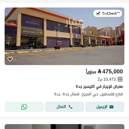
في:2 أغسطس 2026
⃁
475,000
سنوياً
10,472 م2
معرض للإيجار في التيسير جدة
شارع فلسطين، حي المريخ، شمال جدة، جدة
اتصال
الإيميل