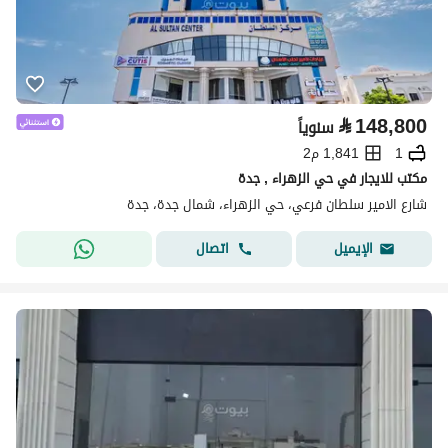
⃁
148,800
سنوياً
1
1,841 م2
مكتب للايجار في حي الزهراء , جدة
شارع الامير سلطان فرعي، حي الزهراء، شمال جدة، جدة
اتصال
الإيميل