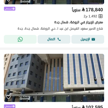
⃁
178,840
سنوياً
1,492 م2
معرض للإيجار في الروضة، شمال جدة
شارع الامير سعود الفيصل ابن عبد ا، حي الروضة، شمال جدة، جدة
اتصال
الإيميل
⃁
102,595
سنوياً