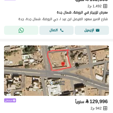
1,492 م2
معرض للإيجار في الروضة، شمال جدة
شارع الامير سعود الفيصل ابن عبد ا، حي الروضة، شمال جدة، جدة
اتصال
الإيميل
⃁
129,996
سنوياً
942 م2