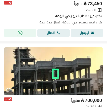
⃁
73,450
سنوياً
550 م2
مكتب غير مشطب للايجار حي الروضه
شارع احمد جمجوم، حي الروضة، شمال جدة، جدة
اتصال
الإيميل
⃁
700,000
سنوياً
792 م2