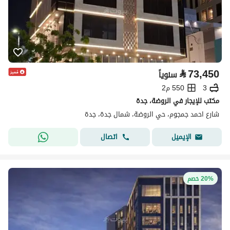
⃁
73,450
سنوياً
3
550 م2
مكتب للإيجار في الروضة، جدة
شارع احمد جمجوم، حي الروضة، شمال جدة، جدة
اتصال
الإيميل
20% خصم