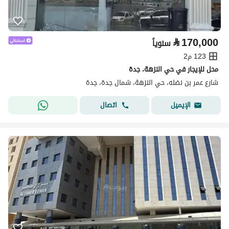
⃁
170,000
سنوياً
123 م2
محل للإيجار في حي النزهة، جدة
شارع عمر بن نضله، حي النزهة، شمال جدة، جدة
اتصال
الإيميل