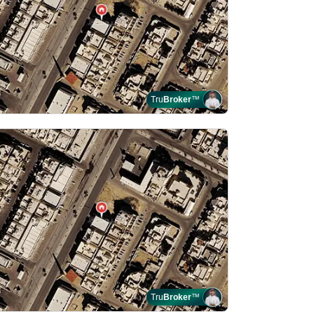
Tru
Broker
™
Tru
Broker
™