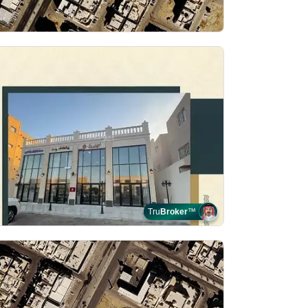
Tru
Broker
™