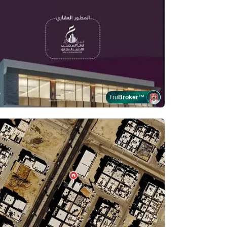
Tru
Broker
™