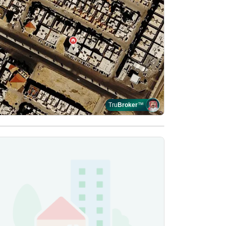
Tru
Broker
™