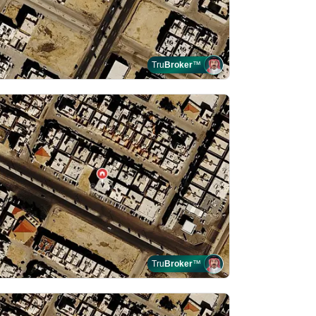
Tru
Broker
™
Tru
Broker
™