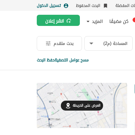
نات المفضلة
البحث المحفوظ
تسجيل الدخول
كن مضيفًا
المزيد
انشر إعلان
المساحة (م2)
بحث متقدم
مسح عوامل التصفية
حفظ البحث
العرض على الخريطة