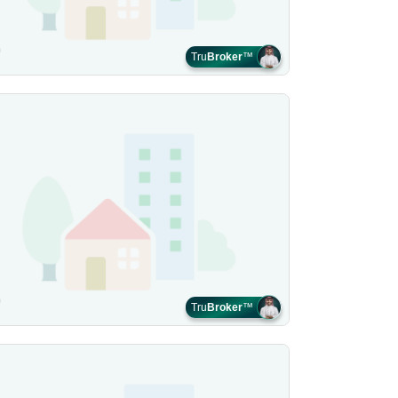
Tru
Broker
™
Tru
Broker
™