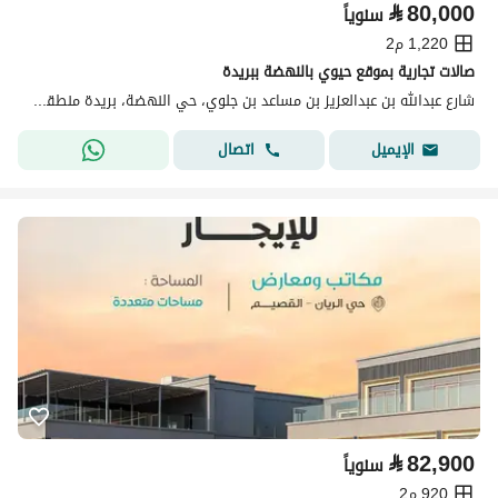
⃁
80,000
سنوياً
1,220 م2
صالات تجارية بموقع حيوي بالنهضة ببريدة
شارع عبدالله بن عبدالعزيز بن مساعد بن جلوي، حي النهضة، بريدة منطقة القصيم
اتصال
الإيميل
⃁
82,900
سنوياً
920 م2