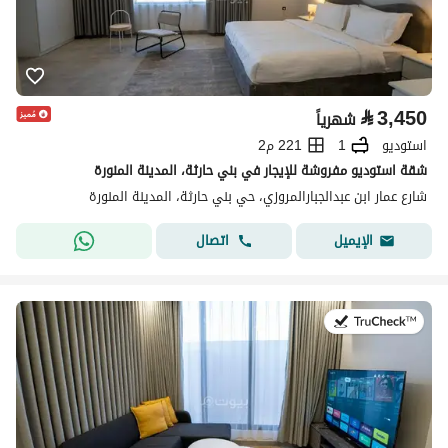
⃁
3,450
شهرياً
استوديو
1
221 م2
شقة استوديو مفروشة للإيجار في بني حارثة، المدينة المنورة
شارع عمار ابن عبدالجبارالمروزي، حي بني حارثة، المدينة المنورة
اتصال
الإيميل
في:19 يوليو 2026