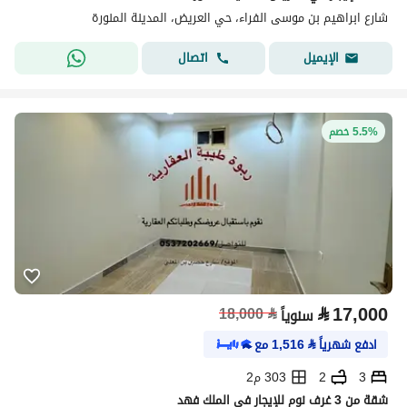
شارع ابراهيم بن موسى الفراء، حي العريض، المدينة المنورة
اتصال
الإيميل
5.5% خصم
⃁
17,000
18,000
⃁
سنوياً
ادفع شهرياً
⃁
1,516
مع
3
2
303 م2
شقة من 3 غرف نوم للإيجار في الملك فهد