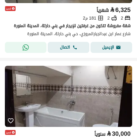
⃁
6,325
شهرياً
2
2
181 م2
شقة مفروشة تتكون من غرفتين للإيجار في بني حارثة، المدينة المنورة
شارع عمار ابن عبدالجبارالمروزي، حي بني حارثة، المدينة المنورة
اتصال
الإيميل
⃁
30,000
سنوياً