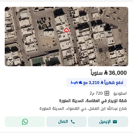
⃁
36,000
سنوياً
ادفع شهرياً
⃁
3,210
مع
استوديو
720 م2
شقة للإيجار في العقاسة، المدينة المنورة
شارع عبدالله ابن الفضل، حي القصواء، المدينة المنورة
اتصال
الإيميل