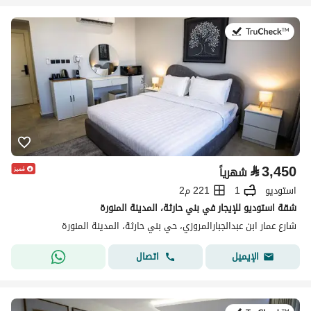
في:19 يوليو 2026
⃁
3,450
شهرياً
استوديو
1
221 م2
شقة استوديو للإيجار في بني حارثة، المدينة المنورة
شارع عمار ابن عبدالجبارالمروزي، حي بني حارثة، المدينة المنورة
اتصال
الإيميل