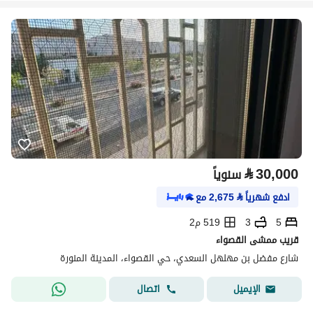
⃁
30,000
سنوياً
ادفع شهرياً
⃁
2,675
مع
5
3
519 م2
قريب ممشى القصواء
شارع مفضل بن مهلهل السعدي، حي القصواء، المدينة المنورة
اتصال
الإيميل