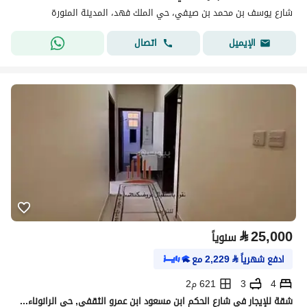
شارع يوسف بن محمد بن صيفي، حي الملك فهد، المدينة المنورة
اتصال
الإيميل
⃁
25,000
سنوياً
ادفع شهرياً
⃁
2,229
مع
4
3
621 م2
شقة للإيجار في شارع الحكم ابن مسعود ابن عمرو الثقفي, حي الرانوناء, مدينة المدينة المنورة, منطقة المدينة المنورة