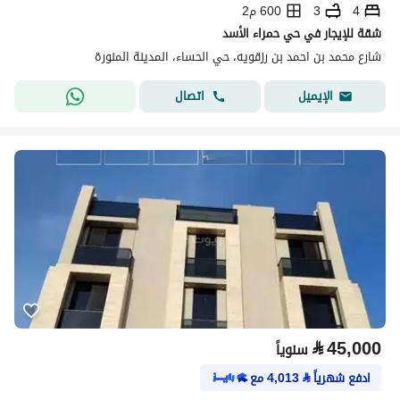
4
3
600 م2
شقة للإيجار في حي حمراء الأسد
شارع محمد بن احمد بن رزقويه، حي الحساء، المدينة المنورة
اتصال
الإيميل
⃁
45,000
سنوياً
ادفع شهرياً
⃁
4,013
مع