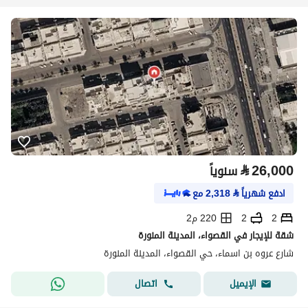
⃁
26,000
سنوياً
ادفع شهرياً
⃁
2,318
مع
2
2
220 م2
شقة للإيجار في القصواء، المدينة المنورة
شارع عروه بن اسماء، حي القصواء، المدينة المنورة
اتصال
الإيميل