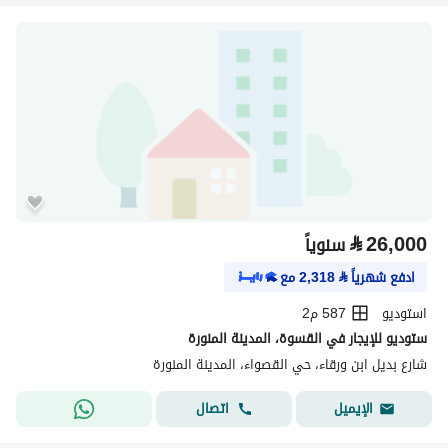
⃁
26,000
سنوياً
ادفع شهرياً
⃁
2,318
مع
استوديو
587 م2
ستوديو للإيجار في القسوة، المدينة المنورة
شارع بديل ابن ورقاء، حي القصواء، المدينة المنورة
اتصال
الإيميل