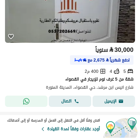
⃁
30,000
سنوياً
ادفع شهرياً
⃁
2,675
مع
5
4
400 م2
شقة من 5 غرف نوم للإيجار في القصواء
شارع انيس ابن مرشد، حي القصواء، المدينة المنورة
اتصال
الإيميل
اقض وقتًا أقل في التنقل إلى العمل أو المدرسة أو إلى أصدقائك
أوجد عقارات وفقاً لمدة القيادة