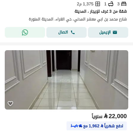
3
1
1,375 م2
شقة من 3 غرف للإيجار ، المدينة
شارع محمد بن ابي معشر المدني، حي الغراء، المدينة المنورة
اتصال
الإيميل
⃁
22,000
سنوياً
ادفع شهرياً
⃁
1,962
مع