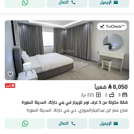
اتصال
الإيميل
في:19 يوليو 2026
⃁
8,050
شهرياً
3
2
221 م2
شقة مكونة من 3 غرف نوم للإيجار في بني حارثة، المدينة المنورة
شارع عمار ابن عبدالجبارالمروزي، حي بني حارثة، المدينة المنورة
اتصال
الإيميل