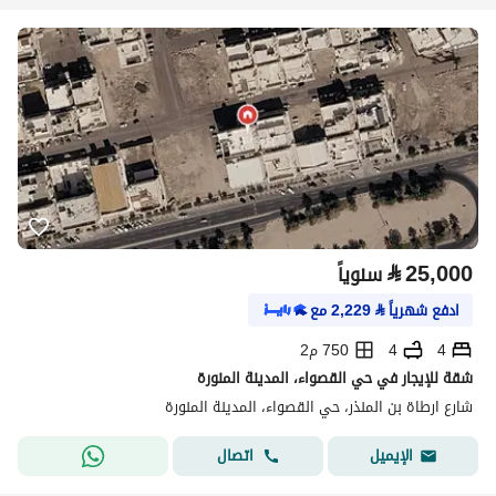
⃁
25,000
سنوياً
ادفع شهرياً
⃁
2,229
مع
4
4
750 م2
شقة للإيجار في حي القصواء، المدينة المنورة
شارع ارطاة بن المنذر، حي القصواء، المدينة المنورة
اتصال
الإيميل