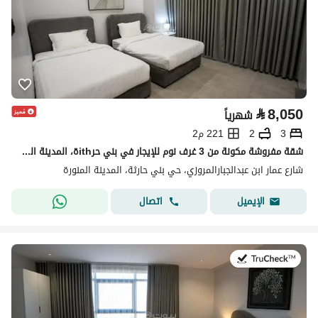
⃁
8,050
شهرياً
3
2
221 م2
شقة مفروشة مكونة من 3 غرف نوم للإيجار في بني حرithة، المدينة المنورة
شارع عمار ابن عبدالجبارالمروزي، حي بني حارثة، المدينة المنورة
اتصال
الإيميل
في:19 يوليو 2026