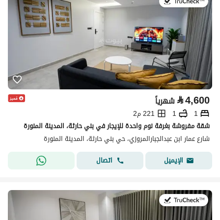
في:19 يوليو 2026
⃁
4,600
شهرياً
1
1
221 م2
شقة مفروشة بغرفة نوم واحدة للإيجار في بني حارثة، المدينة المنورة
شارع عمار ابن عبدالجبارالمروزي، حي بني حارثة، المدينة المنورة
اتصال
الإيميل
في:19 يوليو 2026