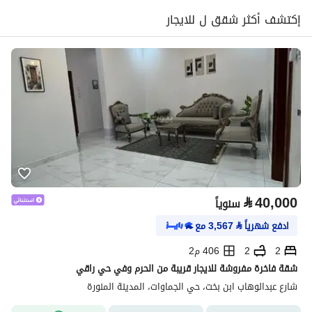
إكتشف أكثر شقق ل للايجار
⃁
40,000
سنوياً
ادفع شهرياً
⃁
3,567
مع
2
2
406 م2
شقة فاخرة مفروشة للايجار قريبة من الحرم وفي حي راقي
شارع عبدالوهاب ابن بخت، حي الجماوات، المدينة المنورة