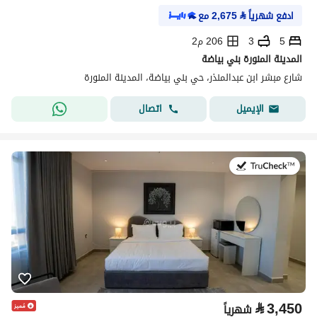
ادفع شهرياً
⃁
2,675
مع
5
3
206 م2
المدينة المنورة بني بياضة
شارع مبشر ابن عبدالمنذر، حي بني بياضة، المدينة المنورة
اتصال
الإيميل
في:19 يوليو 2026
⃁
3,450
شهرياً