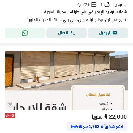
استوديو
1
221 م2
شقة ستوديو للإيجار في بني حارثة، المدينة المنورة
شارع عمار ابن عبدالجبارالمروزي، حي بني حارثة، المدينة المنورة
اتصال
الإيميل
⃁
22,000
سنوياً
ادفع شهرياً
⃁
1,962
مع