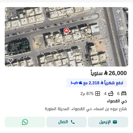
⃁
26,000
سنوياً
ادفع شهرياً
⃁
2,318
مع
6
4
875 م2
حي القصواء
شارع عروه بن اسماء، حي القصواء، المدينة المنورة
اتصال
الإيميل