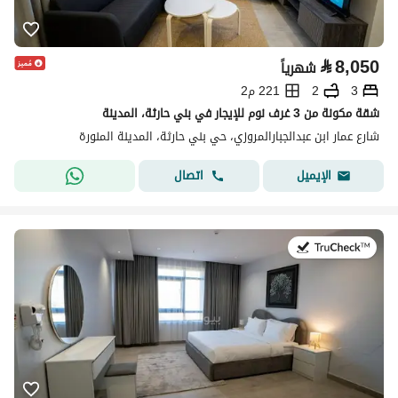
⃁
8,050
شهرياً
3
2
221 م2
شقة مكونة من 3 غرف نوم للإيجار في بني حارثة، المدينة
شارع عمار ابن عبدالجبارالمروزي، حي بني حارثة، المدينة المنورة
اتصال
الإيميل
في:19 يوليو 2026