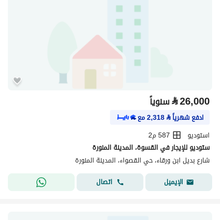
⃁
26,000
سنوياً
ادفع شهرياً
⃁
2,318
مع
استوديو
587 م2
ستوديو للإيجار في القسوة، المدينة المنورة
شارع بديل ابن ورقاء، حي القصواء، المدينة المنورة
اتصال
الإيميل