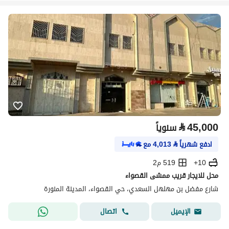
⃁
45,000
سنوياً
ادفع شهرياً
⃁
4,013
مع
10+
519 م2
محل للايجار قريب ممشى القصواء
شارع مفضل بن مهلهل السعدي، حي القصواء، المدينة المنورة
اتصال
الإيميل