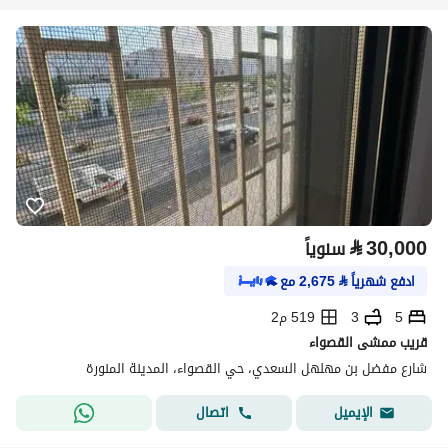
⃁
30,000
سنوياً
ادفع شهرياً
⃁
2,675
مع
5
3
519 م2
قريب ممشى القصواء
شارع مفضل بن مهلهل السعدي، حي القصواء، المدينة المنورة
اتصال
الإيميل