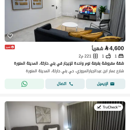
⃁
4,600
شهرياً
1
1
221 م2
شقة مفروشة بغرفة نوم واحدة للإيجار في بني حارثة، المدينة المنورة
شارع عمار ابن عبدالجبارالمروزي، حي بني حارثة، المدينة المنورة
اتصال
الإيميل
في:19 يوليو 2026