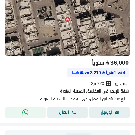
⃁
36,000
سنوياً
ادفع شهرياً
⃁
3,210
مع
استوديو
720 م2
شقة للإيجار في العقاسة، المدينة المنورة
شارع عبدالله ابن الفضل، حي القصواء، المدينة المنورة
اتصال
الإيميل