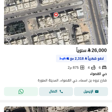
⃁
26,000
سنوياً
ادفع شهرياً
⃁
2,318
مع
6
4
875 م2
حي القصواء
شارع عروه بن اسماء، حي القصواء، المدينة المنورة
اتصال
الإيميل