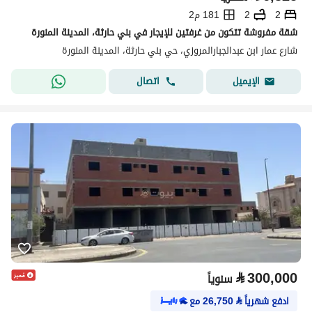
2
2
181 م2
شقة مفروشة تتكون من غرفتين للإيجار في بني حارثة، المدينة المنورة
شارع عمار ابن عبدالجبارالمروزي، حي بني حارثة، المدينة المنورة
اتصال
الإيميل
⃁
300,000
سنوياً
ادفع شهرياً
⃁
26,750
مع