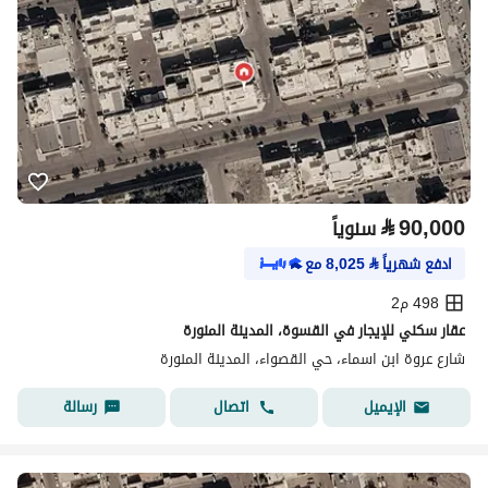
⃁
90,000
سنوياً
ادفع شهرياً
⃁
8,025
مع
498 م2
عقار سكني للإيجار في القسوة، المدينة المنورة
شارع عروة ابن اسماء، حي القصواء، المدينة المنورة
اتصال
رسالة
الإيميل