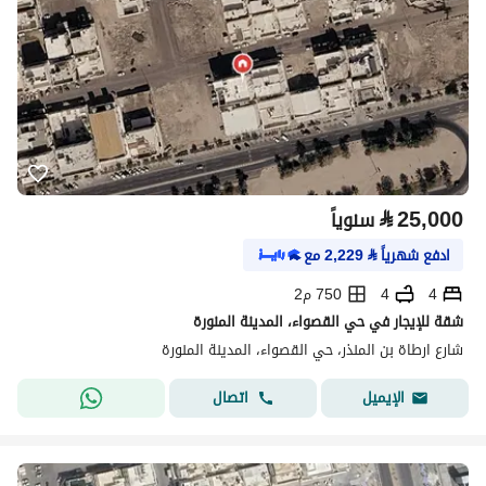
⃁
25,000
سنوياً
ادفع شهرياً
⃁
2,229
مع
4
4
750 م2
شقة للإيجار في حي القصواء، المدينة المنورة
شارع ارطاة بن المنذر، حي القصواء، المدينة المنورة
اتصال
الإيميل