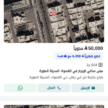
⃁
50,000
سنوياً
ادفع شهرياً
⃁
4,458
مع
624 م2
مبنى سكني للإيجار في القسوة، المدينة المنورة
شارع عكرمة ابن ابي جهل، حي القصواء، المدينة المنورة
اتصال
الإيميل