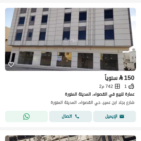
⃁
150
سنوياً
1
742 م2
عمارة للبيع في القصواء، المدينة المنورة
شارع بجاد ابن عمير، حي القصواء، المدينة المنورة
اتصال
الإيميل