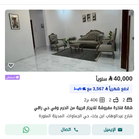
⃁
40,000
سنوياً
ادفع شهرياً
⃁
3,567
مع
2
2
406 م2
شقة فاخرة مفروشة للايجار قريبة من الحرم وفي حي راقي
شارع عبدالوهاب ابن بخت، حي الجماوات، المدينة المنورة
اتصال
الإيميل