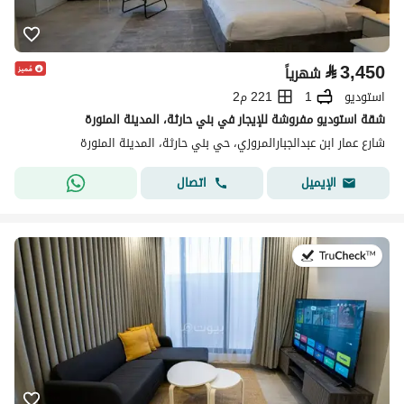
⃁
3,450
شهرياً
استوديو
1
221 م2
شقة استوديو مفروشة للإيجار في بني حارثة، المدينة المنورة
شارع عمار ابن عبدالجبارالمروزي، حي بني حارثة، المدينة المنورة
اتصال
الإيميل
في:19 يوليو 2026