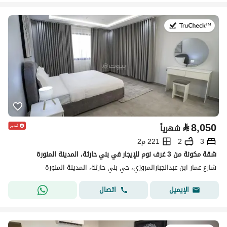
في:19 يوليو 2026
⃁
8,050
شهرياً
3
2
221 م2
شقة مكونة من 3 غرف نوم للإيجار في بني حارثة، المدينة المنورة
شارع عمار ابن عبدالجبارالمروزي، حي بني حارثة، المدينة المنورة
اتصال
الإيميل