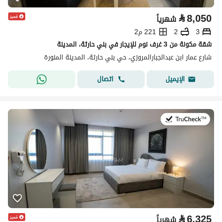
⃁
8,050
شهرياً
3
2
221 م2
شقة مكونة من 3 غرف نوم للإيجار في بني حارثة، المدينة
شارع عمار ابن عبدالجبارالمروزي، حي بني حارثة، المدينة المنورة
اتصال
الإيميل
في:19 يوليو 2026
⃁
6,325
شهرياً