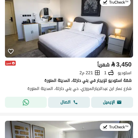
في:19 يوليو 2026
⃁
3,450
شهرياً
استوديو
1
221 م2
شقة استوديو للإيجار في بني حارثة، المدينة المنورة
شارع عمار ابن عبدالجبارالمروزي، حي بني حارثة، المدينة المنورة
اتصال
الإيميل
في:19 يوليو 2026