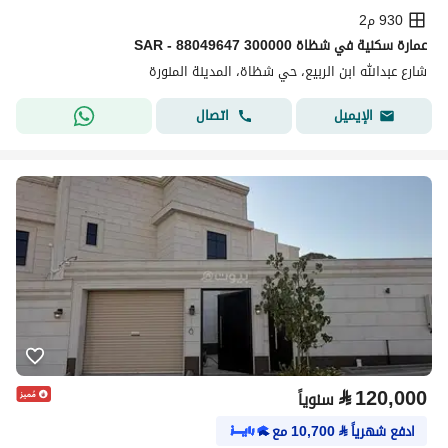
930 م2
عمارة سكنية في شظاة 300000 SAR - 88049647
شارع عبدالله ابن الربيع، حي شظاة، المدينة المنورة
اتصال
الإيميل
⃁
120,000
سنوياً
ادفع شهرياً
⃁
10,700
مع