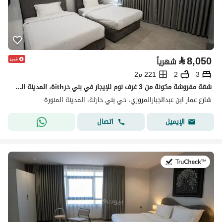
⃁
8,050
شهرياً
3
2
221 م2
شقة مفروشة مكونة من 3 غرف نوم للإيجار في بني حرithة، المدينة المنورة
شارع عمار ابن عبدالجبارالمروزي، حي بني حارثة، المدينة المنورة
اتصال
الإيميل
في:19 يوليو 2026