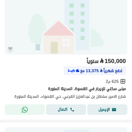
⃁
150,000
سنوياً
ادفع شهرياً
⃁
13,375
مع
625 م2
مبنى سكني للإيجار في القسوة، المدينة المنورة
شارع الامير سلطان بن عبدالعزيز الفرعي، حي القصواء، المدينة المنورة
اتصال
الإيميل