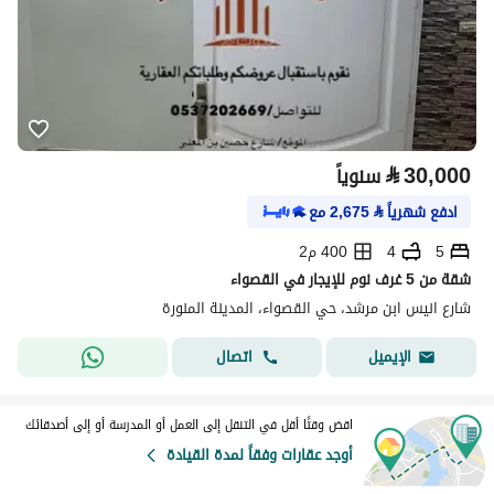
⃁
30,000
سنوياً
ادفع شهرياً
⃁
2,675
مع
5
4
400 م2
شقة من 5 غرف نوم للإيجار في القصواء
شارع انيس ابن مرشد، حي القصواء، المدينة المنورة
اتصال
الإيميل
اقض وقتًا أقل في التنقل إلى العمل أو المدرسة أو إلى أصدقائك
أوجد عقارات وفقاً لمدة القيادة