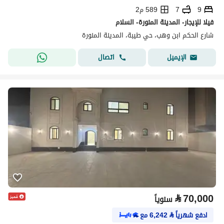
9
7
589 م2
فيلا للإيجار- المدينة المنورة- السلام
شارع الحكم ابن وهب، حي طيبة، المدينة المنورة
اتصال
الإيميل
⃁
70,000
سنوياً
ادفع شهرياً
⃁
6,242
مع