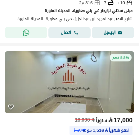
10+
7
316 م2
مبنى سكني للإيجار في بني معاوية، المدينة المنورة
شارع الامير عبدالمجيد ابن عبدالعزيز، حي بني معاوية، المدينة المنورة
اتصال
الإيميل
5.5% خصم
⃁
17,000
18,000
⃁
سنوياً
ادفع شهرياً
⃁
1,516
مع