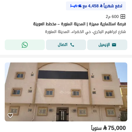
ادفع شهرياً
⃁
4,458
مع
600 م2
فرصة استثمارية مميزة | المدينة المنورة – مخطط العوينة
شارع ابراهيم البكري، حي الخضراء، المدينة المنورة
اتصال
الإيميل
⃁
75,000
سنوياً