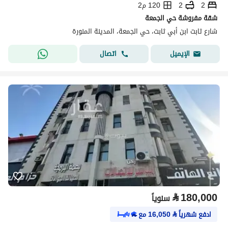
2
2
120 م2
شقة مفروشة حي الجمعة
شارع ثابت ابن أبي ثابت، حي الجمعة، المدينة المنورة
اتصال
الإيميل
⃁
180,000
سنوياً
ادفع شهرياً
⃁
16,050
مع