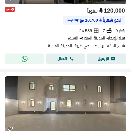
⃁
120,000
سنوياً
ادفع شهرياً
⃁
10,700
مع
9
7
589 م2
فيلا للإيجار- المدينة المنورة- السلام
شارع الحكم ابن وهب، حي طيبة، المدينة المنورة
اتصال
الإيميل