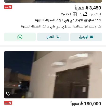
⃁
3,450
شهرياً
استوديو
1
221 م2
شقة ستوديو للإيجار في بني حارثة، المدينة المنورة
شارع عمار ابن عبدالجبارالمروزي، حي بني حارثة، المدينة المنورة
اتصال
الإيميل
⃁
180,000
سنوياً