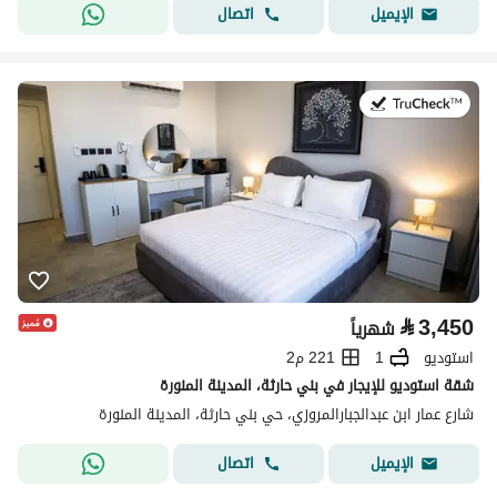
اتصال
الإيميل
في:19 يوليو 2026
⃁
3,450
شهرياً
استوديو
1
221 م2
شقة استوديو للإيجار في بني حارثة، المدينة المنورة
شارع عمار ابن عبدالجبارالمروزي، حي بني حارثة، المدينة المنورة
اتصال
الإيميل