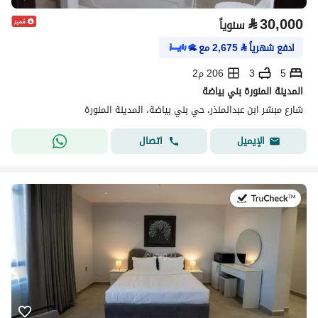
⃁
30,000
سنوياً
ادفع شهرياً
⃁
2,675
مع
5
3
206 م2
المدينة المنورة بني بياضة
شارع مبشر ابن عبدالمنذر، حي بني بياضة، المدينة المنورة
اتصال
الإيميل
في:19 يوليو 2026