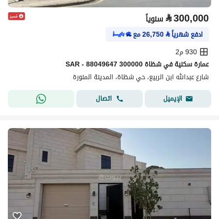
⃁
300,000
سنوياً
ادفع شهرياً
⃁
26,750
مع
930 م2
عمارة سكنية في شظاة 300000 SAR - 88049647
شارع عبدالله ابن الربيع، حي شظاة، المدينة المنورة
اتصال
الإيميل