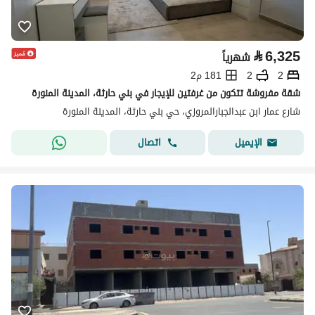
⃁
6,325
شهرياً
2
2
181 م2
شقة مفروشة تتكون من غرفتين للإيجار في بني حارثة، المدينة المنورة
شارع عمار ابن عبدالجبارالمروزي، حي بني حارثة، المدينة المنورة
اتصال
الإيميل