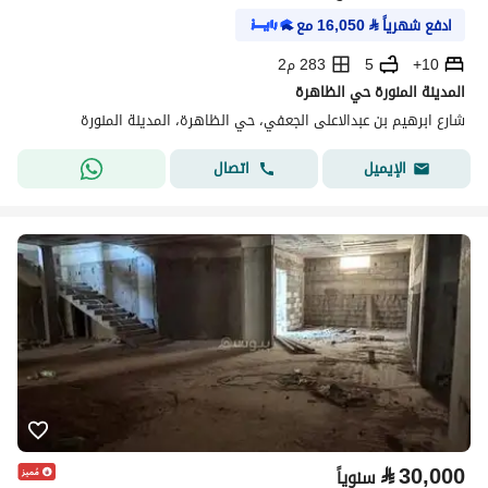
ادفع شهرياً
⃁
16,050
مع
10+
5
283 م2
المدينة المنورة حي الظاهرة
شارع ابرهيم بن عبدالاعلى الجعفي، حي الظاهرة، المدينة المنورة
اتصال
الإيميل
⃁
30,000
سنوياً