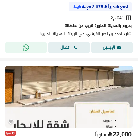
ادفع شهرياً
⃁
2,675
مع
641 م2
بدروم بالمدينة المنورة قريب من سلطانة
شارع احمد بن نصر القرشي، حي البركة، المدينة المنورة
اتصال
الإيميل
⃁
22,000
سنوياً