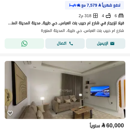
ادفع شهرياً
⃁
7,579
مع
6
4
318 م2
فيلا للإيجار في شارع ام حبيب بنت العباس, حي طيبة, مدينة المدينة المنورة
شارع ام حبيب بنت العباس، حي طيبة، المدينة المنورة
اتصال
الإيميل
⃁
60,000
سنوياً