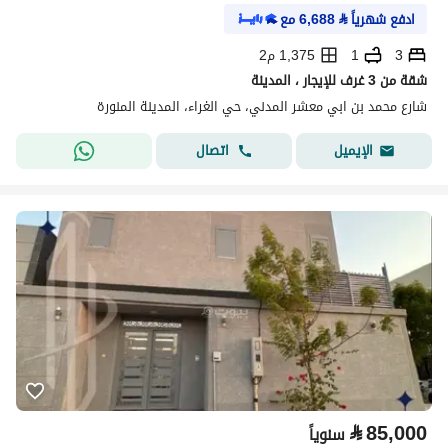
ادفع شهرياً
⃁
6,688
مع
3
1
1,375 م2
شقة من 3 غرف للإيجار ، المدينة
شارع محمد بن ابي معشر المدني، حي الغراء، المدينة المنورة
اتصال
الإيميل
⃁
85,000
سنوياً