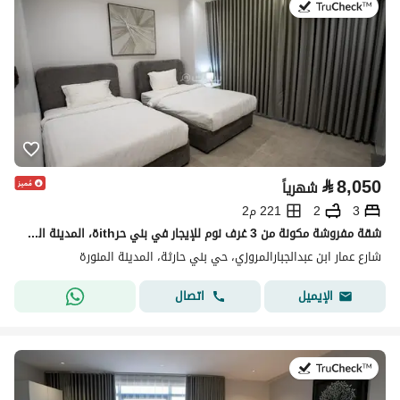
في:19 يوليو 2026
⃁
8,050
شهرياً
3
2
221 م2
شقة مفروشة مكونة من 3 غرف نوم للإيجار في بني حرithة، المدينة المنورة
شارع عمار ابن عبدالجبارالمروزي، حي بني حارثة، المدينة المنورة
اتصال
الإيميل
في:19 يوليو 2026