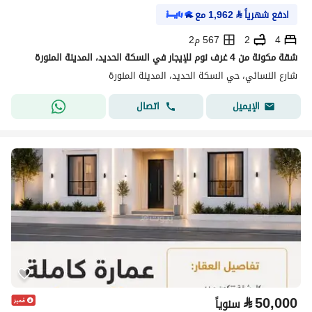
ادفع شهرياً
⃁
1,962
مع
4
2
567 م2
شقة مكونة من 4 غرف نوم للإيجار في السكة الحديد، المدينة المنورة
شارع النسائي، حي السكة الحديد، المدينة المنورة
اتصال
الإيميل
⃁
50,000
سنوياً