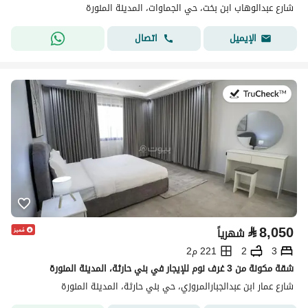
شارع عبدالوهاب ابن بخت، حي الجماوات، المدينة المنورة
اتصال
الإيميل
في:19 يوليو 2026
⃁
8,050
شهرياً
3
2
221 م2
شقة مكونة من 3 غرف نوم للإيجار في بني حارثة، المدينة المنورة
شارع عمار ابن عبدالجبارالمروزي، حي بني حارثة، المدينة المنورة