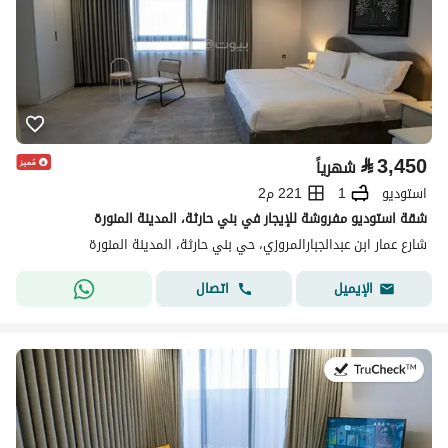
⃁
3,450
شهرياً
استوديو
1
221 م2
شقة استوديو مفروشة للإيجار في بني حارثة، المدينة المنورة
شارع عمار ابن عبدالجبارالمروزي، حي بني حارثة، المدينة المنورة
اتصال
الإيميل
في:19 يوليو 2026