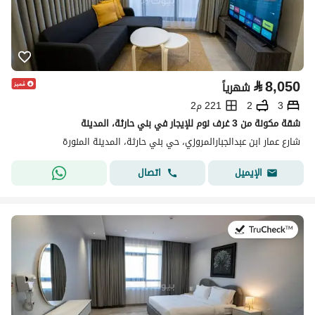
⃁
8,050
شهرياً
3
2
221 م2
شقة مكونة من 3 غرف نوم للإيجار في بني حارثة، المدينة
شارع عمار ابن عبدالجبارالمروزي، حي بني حارثة، المدينة المنورة
اتصال
الإيميل
في:19 يوليو 2026