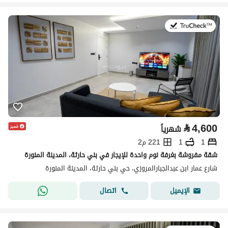
في:19 يوليو 2026
⃁
4,600
شهرياً
1
1
221 م2
شقة مفروشة بغرفة نوم واحدة للإيجار في بني حارثة، المدينة المنورة
شارع عمار ابن عبدالجبارالمروزي، حي بني حارثة، المدينة المنورة
اتصال
الإيميل