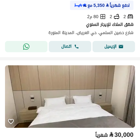
ادفع شهرياً
⃁
5,350
مع
2
2
80 م2
شقق الملاك للإيجار السنوي
شارع حصين السلمي، حي العريض، المدينة المنورة
اتصال
الإيميل
⃁
30,000
شهرياً