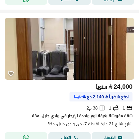
⃁
24,000
سنوياً
ادفع شهرياً
⃁
2,140
مع
1
1
38 م2
شقة مفروشة بغرفة نوم واحدة للإيجار في وادي جليل، مكة
شارع شارع 21 حارة لقيطة 7، حي وادي جليل، مكة
اتصال
الإيميل