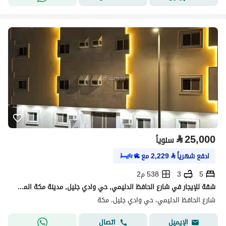
⃁
25,000
سنوياً
ادفع شهرياً
⃁
2,229
مع
5
3
538 م2
شقة للإيجار في شارع الحافظ الدليمي, حي وادي جليل, مدينة مكة المكرمة, منطقة مكة المكرمة
شارع الحافظ الدليمي، حي وادي جليل، مكة
اتصال
الإيميل