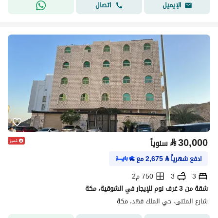
اتصال
الإيميل
⃁
30,000
سنوياً
ادفع شهرياً
⃁
2,675
مع
3
3
750 م2
شقة من 3 غرف نوم للإيجار في الشوقية، مكة
شارع المثنى، حي الملك فهد، مكة