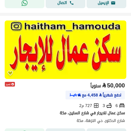
اتصال
الإيميل
⃁
50,000
سنوياً
ادفع شهرياً
⃁
4,458
مع
6
3
727 م2
سكن عمال للايجار في شارع الستين، مكة
شارع الدكتور، حي النزهة، مكة