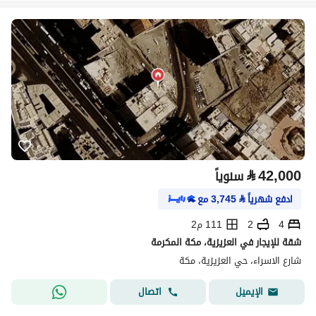
⃁
42,000
سنوياً
ادفع شهرياً
⃁
3,745
مع
4
2
111 م2
شقة للإيجار في العزيزية، مكة المكرمة
شارع الاسراء، حي العزيزية، مكة
اتصال
الإيميل