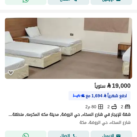
⃁
19,000
سنوياً
ادفع شهرياً
⃁
1,694
مع
2
2
80 م2
شقة للإيجار في شارع السخاء, حي الروضة, مدينة مكه المكرمه, منطقة مكة المكرمة
شارع السخاء، حي الروضة، مكة
اتصال
الإيميل