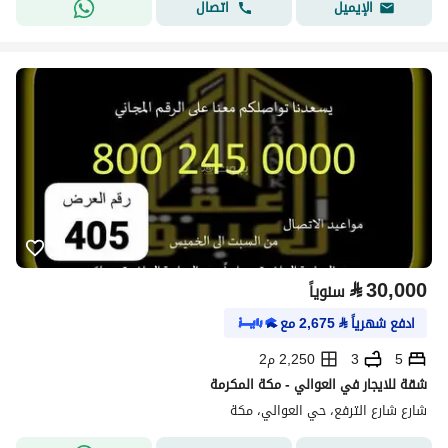
اتصال
الإيميل
⃁
30,000
سنوياً
ادفع شهرياً
⃁
2,675
مع
5
3
2,250 م2
شقة للايجار في العوالي - مكة المكرمة
شارع شارع الترفع، حي العوالي، مكة