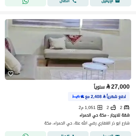
اتصال
الإيميل
⃁
27,000
سنوياً
ادفع شهرياً
⃁
2,408
مع
2
2
1,051 م2
شقة للايجار - مكة حي الحمراء
شارع ابو ذر الغفاري رضي الله عنة، حي الحمراء، مكة