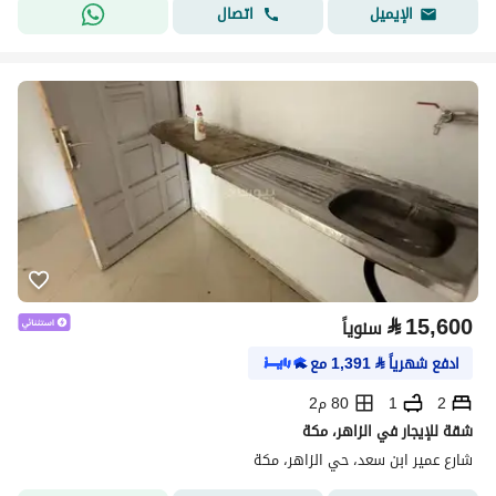
اتصال
الإيميل
⃁
15,600
سنوياً
ادفع شهرياً
⃁
1,391
مع
2
1
80 م2
شقة للإيجار في الزاهر، مكة
شارع عمير ابن سعد، حي الزاهر، مكة