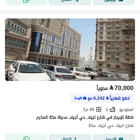
⃁
70,000
سنوياً
ادفع شهرياً
⃁
6,242
مع
استوديو
1
45 م2
شقة للإيجار في شارع اجياد, حي أجياد, مدينة مكة المكرم
شارع اجياد، حي أجياد، مكة
اتصال
الإيميل