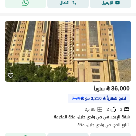
اتصال
الإيميل
⃁
36,000
سنوياً
ادفع شهرياً
⃁
3,210
مع
3
2
85 م2
شقة للإيجار في حي وادي جليل، مكة المكرمة
شارع الحج، حي وادي جليل، مكة