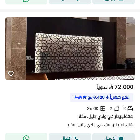
⃁
72,000
سنوياً
ادفع شهرياً
⃁
6,420
مع
2
2
60 م2
شقةللإيجار في وادي جليل، مكة
شارع امة الرحمن، حي وادي جليل، مكة
اتصال
الإيميل