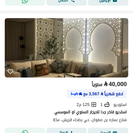
اتصال
الإيميل
⃁
40,000
سنوياً
ادفع شهرياً
⃁
3,567
مع
استوديو
1
125 م2
استديو فاخر جدا للايجار السنوي او الموسمي
شارع عماره بن صفوان، حي بطحاء قريش، مكة
اتصال
الإيميل