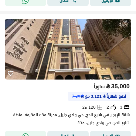
اتصال
الإيميل
⃁
35,000
سنوياً
ادفع شهرياً
⃁
3,121
مع
3
2
120 م2
شقة للإيجار في شارع الحج, حي وادي جليل, مدينة مكه المكرمه, منطقة مكة المكرمة
شارع الحج، حي وادي جليل، مكة