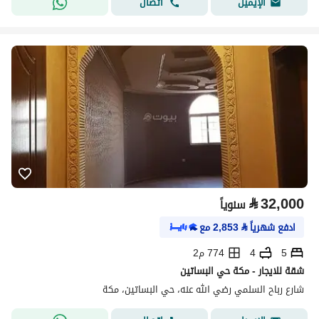
اتصال
الإيميل
⃁
32,000
سنوياً
ادفع شهرياً
⃁
2,853
مع
5
4
774 م2
شقة للايجار - مكة حي البساتين
شارع رباح السلمي رضي الله عنه، حي البساتين، مكة