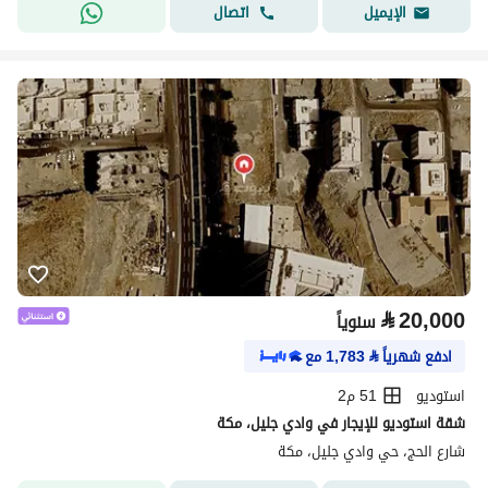
اتصال
الإيميل
⃁
20,000
سنوياً
ادفع شهرياً
⃁
1,783
مع
استوديو
51 م2
شقة استوديو للإيجار في وادي جليل، مكة
شارع الحج، حي وادي جليل، مكة