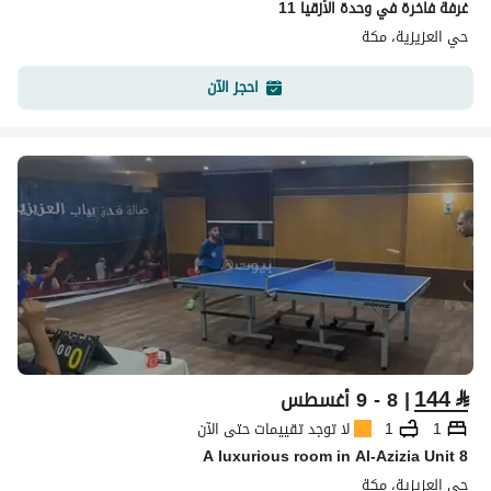
غرفة فاخرة في وحدة الأزقيا 11
حي العزيزية، مكة
احجز الآن
144
⃁
| 8 - 9 أغسطس
1
1
لا توجد تقييمات حتى الآن
A luxurious room in Al-Azizia Unit 8
حي العزيزية، مكة