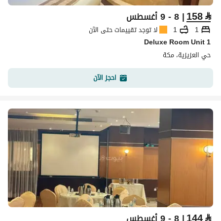
158
⃁
| 8 - 9 أغسطس
1
1
لا توجد تقييمات حتى الآن
Deluxe Room Unit 1
حي العزيزية، مكة
احجز الآن
144
⃁
| 8 - 9 أغسطس