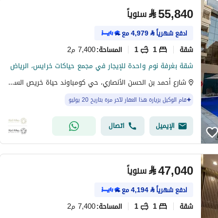
⃁
55,840
سنوياً
ادفع شهرياً
⃁
4,979
مع
شقة
1
1
7,400 م2
المساحة
:
شقة بغرفة نوم واحدة للإيجار في مجمع حياكات خرايس، الرياض
شارع أحمد بن الحسن الأنصاري، حي كومباوند حياة خريص السكني، شرق الرياض، الرياض
قام الوكيل بزيارة هذا العقار لآخر مرة بتاريخ 20 يوليو
الإيميل
اتصال
⃁
47,040
سنوياً
ادفع شهرياً
⃁
4,194
مع
شقة
1
1
7,400 م2
المساحة
: