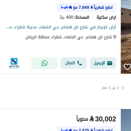
ادفع شهرياً
⃁
7,668
مع
ارض سكنية
400 م2
المساحة
:
أرض للإيجار في شارع ابن هشام, حي الشفاء, مدينة شقراء, منطقة الرياض
شارع ابن هشام، حي الشفاء، شقراء منطقة الرياض
الإيميل
اتصال
1 - 1 من 1 عقار
⃁
30,002
سنوياً
ادفع شهرياً
⃁
2,675
مع