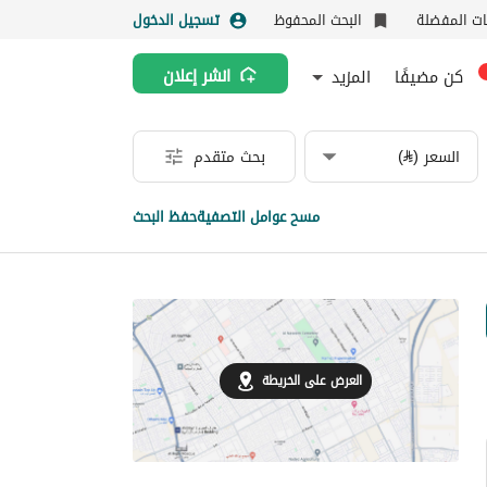
نات المفضلة
البحث المحفوظ
تسجيل الدخول
كن مضيفًا
المزيد
انشر إعلان
السعر (⃁)
بحث متقدم
مسح عوامل التصفية
حفظ البحث
العرض على الخريطة