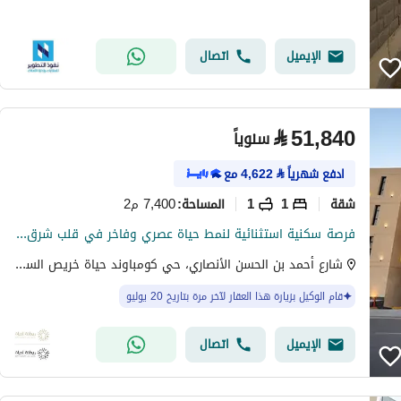
الإيميل
اتصال
⃁
51,840
سنوياً
ادفع شهرياً
⃁
4,622
مع
شقة
1
1
7,400 م2
المساحة
:
فرصة سكنية استثنائية لنمط حياة عصري وفاخر في قلب شرق الرياض
شارع أحمد بن الحسن الأنصاري، حي كومباوند حياة خريص السكني، شرق الرياض، الرياض
قام الوكيل بزيارة هذا العقار لآخر مرة بتاريخ 20 يوليو
الإيميل
اتصال