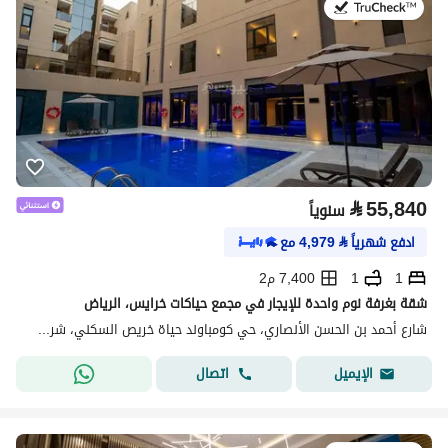
في:20 يوليو 2026
⃁
55,840
سنوياً
ادفع شهرياً
⃁
4,979
مع
1
1
7,400 م2
شقة بغرفة نوم واحدة للإيجار في مجمع حياكات خرايس، الرياض
شارع أحمد بن الحسن الأنصاري، حي كومباوند حياة خريص السكني، شرق الرياض، الرياض
اتصال
الإيميل