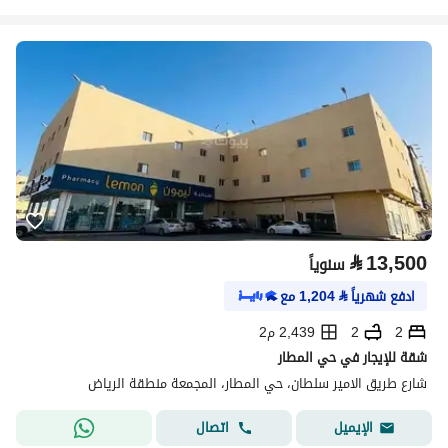
⃁
13,500
سنوياً
ادفع شهرياً
⃁
1,204
مع
2
2
2,439 م2
شقة للإيجار في حي المطار
شارع طريق الامير سلطان، حي المطار، المجمعة منطقة الرياض
اتصال
الإيميل