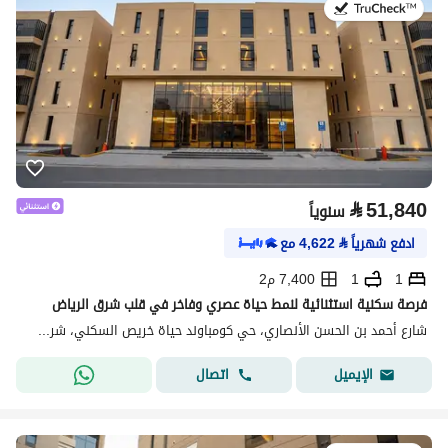
في:20 يوليو 2026
⃁
51,840
سنوياً
ادفع شهرياً
⃁
4,622
مع
1
1
7,400 م2
فرصة سكنية استثنائية لنمط حياة عصري وفاخر في قلب شرق الرياض
شارع أحمد بن الحسن الأنصاري، حي كومباوند حياة خريص السكني، شرق الرياض، الرياض
اتصال
الإيميل