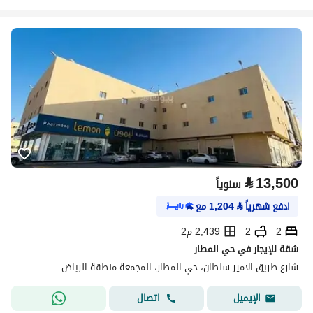
⃁
13,500
سنوياً
ادفع شهرياً
⃁
1,204
مع
2
2
2,439 م2
شقة للإيجار في حي المطار
شارع طريق الامير سلطان، حي المطار، المجمعة منطقة الرياض
اتصال
الإيميل