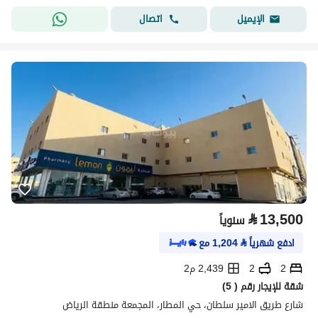
اتصال
الإيميل
⃁
13,500
سنوياً
ادفع شهرياً
⃁
1,204
مع
2
2
2,439 م2
شقة للإيجار رقم ( 5)
شارع طريق الامير سلطان، حي المطار، المجمعة منطقة الرياض