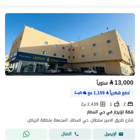
⃁
13,000
سنوياً
ادفع شهرياً
⃁
1,159
مع
2
1
2,439 م2
شقة للإيجار في حي المطار
شارع طريق الامير سلطان، حي المطار، المجمعة منطقة الرياض
اتصال
الإيميل