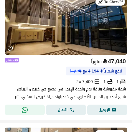
في:20 يوليو 2026
⃁
47,040
سنوياً
ادفع شهرياً
⃁
4,194
مع
1
1
7,400 م2
شقة مفروشة بغرفة نوم واحدة للإيجار في مجمع حي خريص، الرياض
شارع أحمد بن الحسن الأنصاري، حي كومباوند حياة خريص السكني، شرق الرياض، الرياض
اتصال
الإيميل