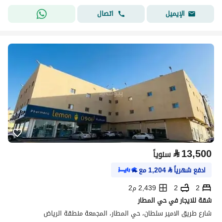
اتصال
الإيميل
⃁
13,500
سنوياً
ادفع شهرياً
⃁
1,204
مع
2
2
2,439 م2
شقة للايجار في حي المطار
شارع طريق الامير سلطان، حي المطار، المجمعة منطقة الرياض