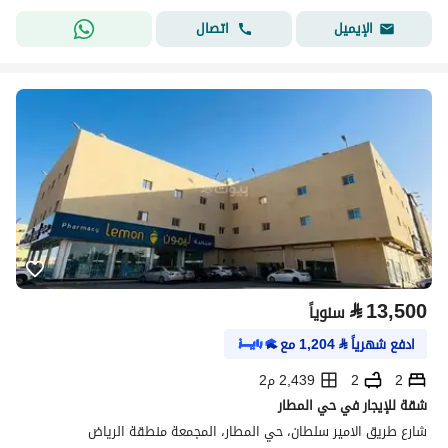
اتصال
الإيميل
⃁
13,500
سنوياً
ادفع شهرياً
⃁
1,204
مع
2
2
2,439 م2
شقة للإيجار في حي المطار
شارع طريق الامير سلطان، حي المطار، المجمعة منطقة الرياض