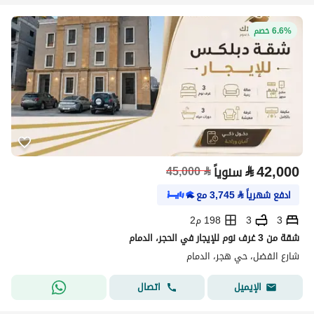
6.6% خصم
⃁
42,000
سنوياً
⃁
45,000
ادفع شهرياً
⃁
3,745
مع
3
3
198 م2
شقة من 3 غرف نوم للإيجار في الحجر، الدمام
شارع الفضل، حي هجر، الدمام
اتصال
الإيميل