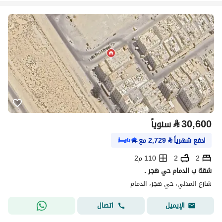
⃁
30,600
سنوياً
ادفع شهرياً
⃁
2,729
مع
2
2
110 م2
شقة ب الدمام حي هجر .
شارع المدني، حي هجر، الدمام
اتصال
الإيميل