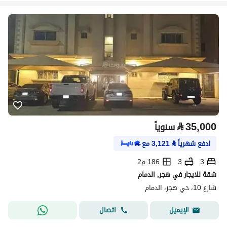
⃁
35,000
سنوياً
ادفع شهرياً
⃁
3,121
مع
3
3
186 م2
شقة للايجار في هجر, الدمام
شارع 10، حي هجر، الدمام
اتصال
الإيميل