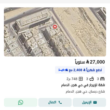
⃁
27,000
سنوياً
ادفع شهرياً
⃁
2,408
مع
3
3
748 م2
شقة للإيجار في حي هجر، الدمام
شارع دبسان، حي هجر، الدمام
اتصال
الإيميل