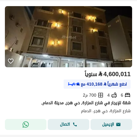
⃁
4,600,011
سنوياً
ادفع شهرياً
⃁
410,168
مع
6
4
700 م2
شقة للإيجار في شارع المزارة, حي هجر, مدينة الدمام,
شارع المزارة، حي هجر، الدمام
اتصال
الإيميل