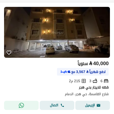
⃁
40,000
سنوياً
ادفع شهرياً
⃁
3,567
مع
6
3
215 م2
شقه للايجار بحي هجر
شارع القاسمة، حي هجر، الدمام
اتصال
الإيميل