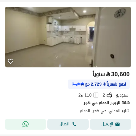
⃁
30,600
سنوياً
ادفع شهرياً
⃁
2,729
مع
استوديو
2
110 م2
شقة للإيجار الدمام حي هجر
شارع المدني، حي هجر، الدمام
اتصال
الإيميل