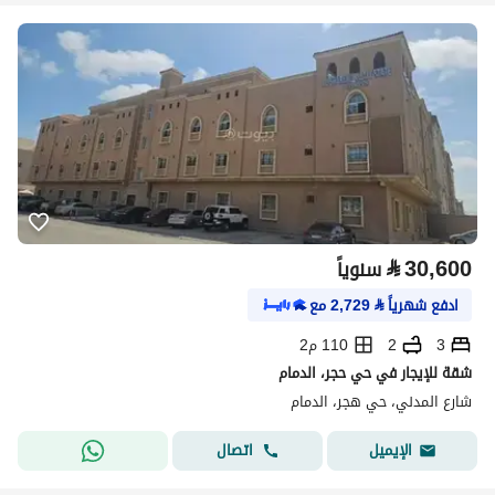
⃁
30,600
سنوياً
ادفع شهرياً
⃁
2,729
مع
3
2
110 م2
شقة للإيجار في حي حجر، الدمام
شارع المدني، حي هجر، الدمام
اتصال
الإيميل