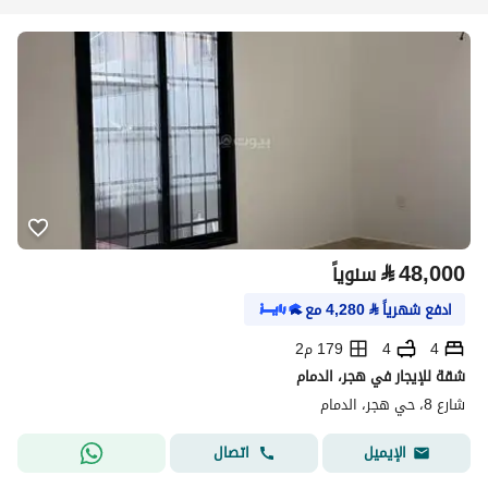
⃁
48,000
سنوياً
ادفع شهرياً
⃁
4,280
مع
4
4
179 م2
شقة للإيجار في هجر، الدمام
شارع 8، حي هجر، الدمام
اتصال
الإيميل