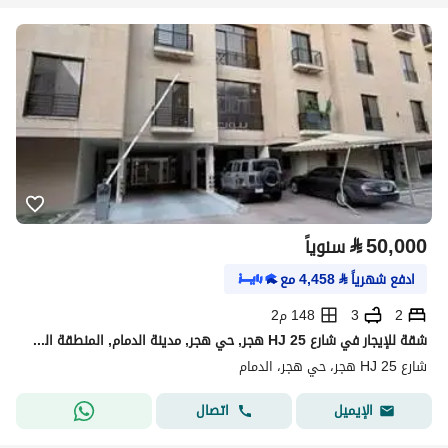
⃁
50,000
سنوياً
ادفع شهرياً
⃁
4,458
مع
2
3
148 م2
شقة للإيجار في شارع HJ 25 هجر, حي هجر, مدينة الدمام, المنطقة الشرقية
شارع HJ 25 هجر، حي هجر، الدمام
اتصال
الإيميل