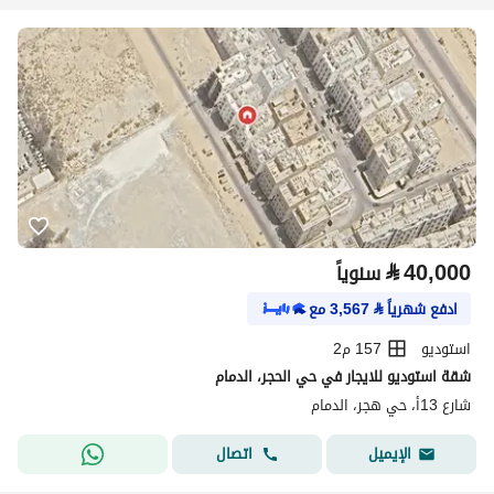
⃁
40,000
سنوياً
ادفع شهرياً
⃁
3,567
مع
استوديو
157 م2
شقة استوديو للايجار في حي الحجر، الدمام
شارع 13أ، حي هجر، الدمام
اتصال
الإيميل