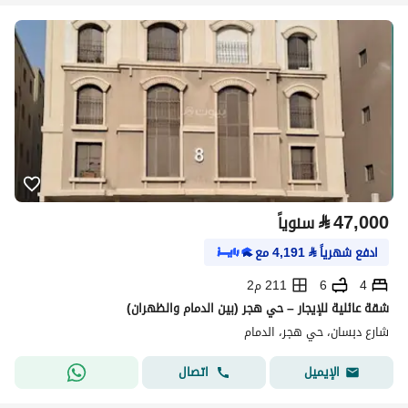
⃁
47,000
سنوياً
ادفع شهرياً
⃁
4,191
مع
4
6
211 م2
شقة عائلية للإيجار – حي هجر (بين الدمام والظهران)
شارع دبسان، حي هجر، الدمام
اتصال
الإيميل