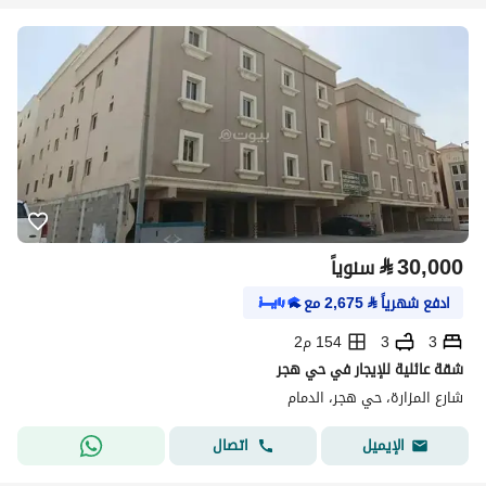
⃁
30,000
سنوياً
ادفع شهرياً
⃁
2,675
مع
3
3
154 م2
شقة عائلية للإيجار في حي هجر
شارع المزارة، حي هجر، الدمام
اتصال
الإيميل