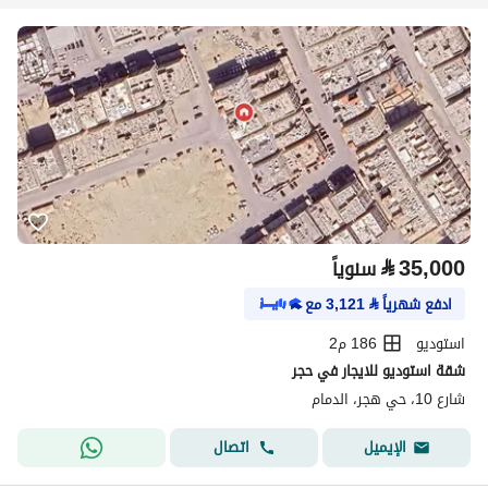
⃁
35,000
سنوياً
ادفع شهرياً
⃁
3,121
مع
استوديو
186 م2
شقة استوديو للايجار في حجر
شارع 10، حي هجر، الدمام
اتصال
الإيميل