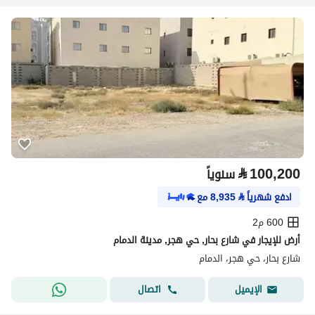
⃁
100,200
سنوياً
ادفع شهرياً
⃁
8,935
مع
600 م2
أرض للإيجار في شارع بحار, حي هجر, مدينة الدمام
شارع بحار، حي هجر، الدمام
اتصال
الإيميل