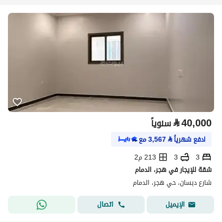
⃁
40,000
سنوياً
ادفع شهرياً
⃁
3,567
مع
3
3
213 م2
شقة للإيجار في هجر، الدمام
شارع دبسان، حي هجر، الدمام
اتصال
الإيميل