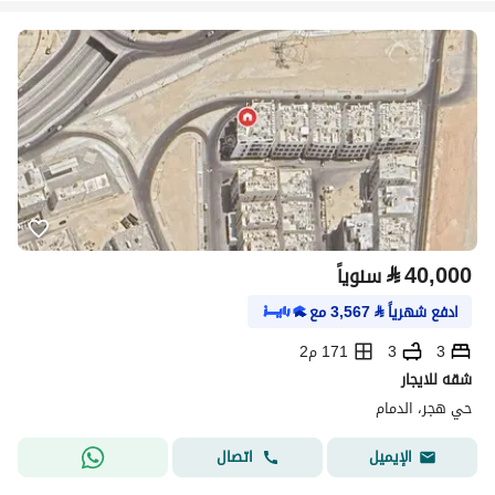
⃁
40,000
سنوياً
ادفع شهرياً
⃁
3,567
مع
3
3
171 م2
شقه للايجار
حي هجر، الدمام
اتصال
الإيميل