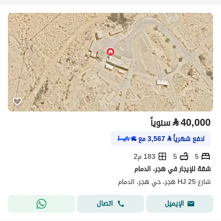
⃁
40,000
سنوياً
ادفع شهرياً
⃁
3,567
مع
5
5
183 م2
شقة للإيجار في هجر، الدمام
شارع HJ 25 هجر، حي هجر، الدمام
اتصال
الإيميل