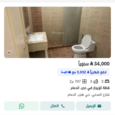
⃁
34,000
سنوياً
ادفع شهرياً
⃁
3,032
مع
3
3
707 م2
شقة للإيجار في حجر، الدمام
شارع المدني، حي هجر، الدمام
اتصال
الإيميل