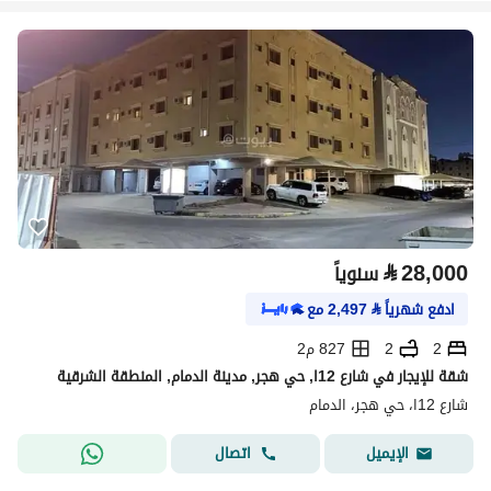
⃁
28,000
سنوياً
ادفع شهرياً
⃁
2,497
مع
2
2
827 م2
شقة للإيجار في شارع 12ا, حي هجر, مدينة الدمام, المنطقة الشرقية
شارع 12ا، حي هجر، الدمام
اتصال
الإيميل