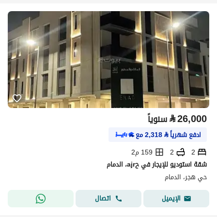
⃁
26,000
سنوياً
ادفع شهرياً
⃁
2,318
مع
2
2
159 م2
شقة استوديو للإيجار في حajr، الدمام
حي هجر، الدمام
اتصال
الإيميل