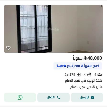
⃁
48,000
سنوياً
ادفع شهرياً
⃁
4,280
مع
4
4
179 م2
شقة للإيجار في هجر، الدمام
شارع 8، حي هجر، الدمام
اتصال
الإيميل