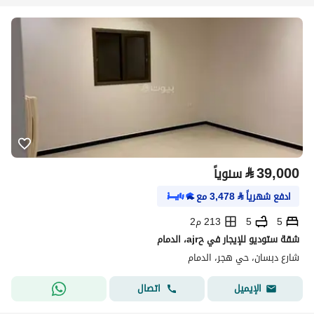
⃁
39,000
سنوياً
ادفع شهرياً
⃁
3,478
مع
5
5
213 م2
شقة ستوديو للإيجار في حajr، الدمام
شارع دبسان، حي هجر، الدمام
اتصال
الإيميل