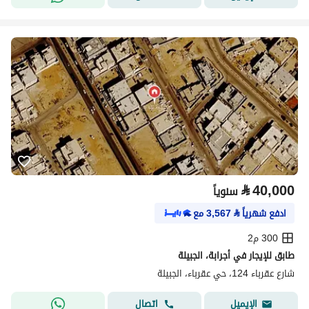
⃁
40,000
سنوياً
ادفع شهرياً
⃁
3,567
مع
300 م2
طابق للإيجار في أجرابة، الجبيلة
شارع عقرباء 124، حي عقرباء، الجبيلة
اتصال
الإيميل