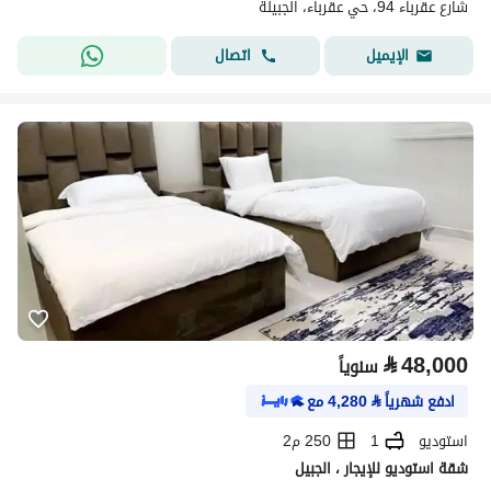
شارع عقرباء 94، حي عقرباء، الجبيلة
اتصال
الإيميل
⃁
48,000
سنوياً
ادفع شهرياً
⃁
4,280
مع
استوديو
1
250 م2
شقة استوديو للإيجار ، الجبيل