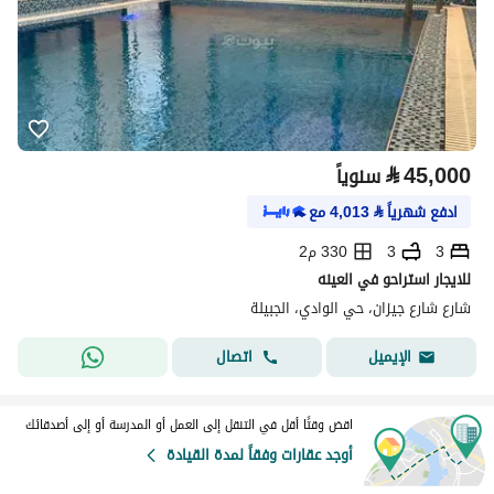
⃁
45,000
سنوياً
ادفع شهرياً
⃁
4,013
مع
3
3
330 م2
للايجار استراحو في العينه
شارع شارع جيزان، حي الوادي، الجبيلة
اتصال
الإيميل
اقض وقتًا أقل في التنقل إلى العمل أو المدرسة أو إلى أصدقائك
أوجد عقارات وفقاً لمدة القيادة