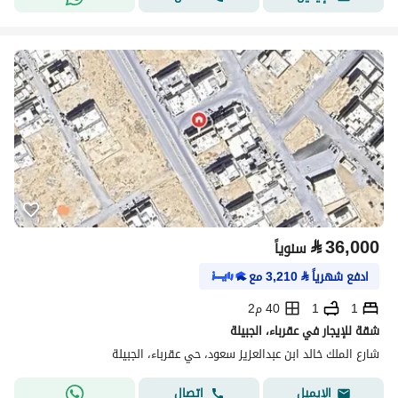
⃁
36,000
سنوياً
ادفع شهرياً
⃁
3,210
مع
1
1
40 م2
شقة للإيجار في عقرباء، الجبيلة
شارع الملك خالد ابن عبدالعزيز سعود، حي عقرباء، الجبيلة
اتصال
الإيميل