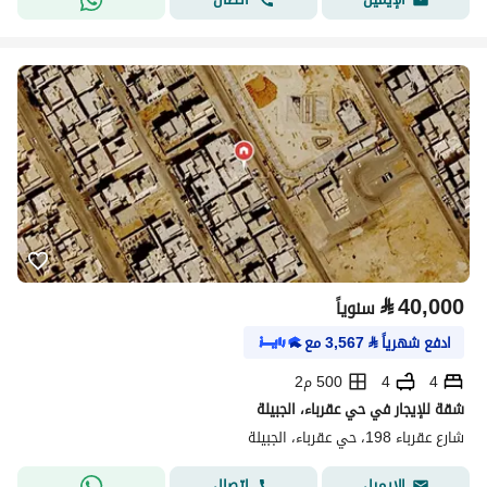
⃁
40,000
سنوياً
ادفع شهرياً
⃁
3,567
مع
4
4
500 م2
شقة للإيجار في حي عقرباء، الجبيلة
شارع عقرباء 198، حي عقرباء، الجبيلة
اتصال
الإيميل