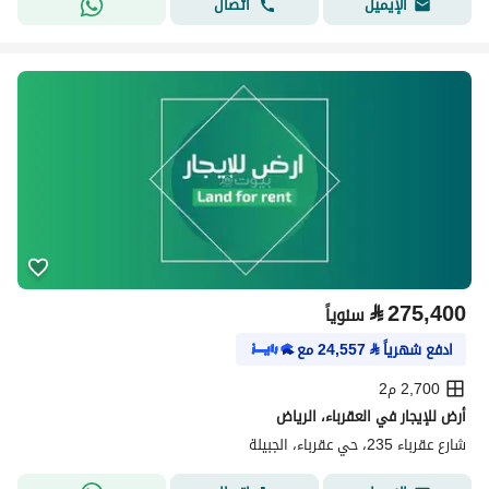
اتصال
الإيميل
⃁
275,400
سنوياً
ادفع شهرياً
⃁
24,557
مع
2,700 م2
أرض للإيجار في العقرباء، الرياض
شارع عقرباء 235، حي عقرباء، الجبيلة