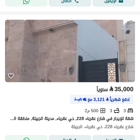
اتصال
الإيميل
⃁
35,000
سنوياً
ادفع شهرياً
⃁
3,121
مع
3
3
500 م2
شقة للإيجار في شارع عقرباء 228, حي عقرباء, مدينة الجبيلة, منطقة الرياض
شارع عقرباء 228، حي عقرباء، الجبيلة