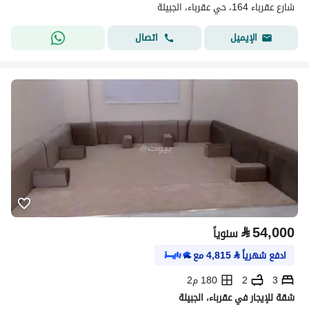
شارع عقرباء 164، حي عقرباء، الجبيلة
اتصال
الإيميل
⃁
54,000
سنوياً
ادفع شهرياً
⃁
4,815
مع
3
2
180 م2
شقة للإيجار في عقرباء، الجبيلة