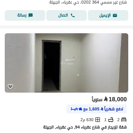
شارع غير مسمي 364 0202، حي عقرباء، الجبيلة
اتصال
رسالة
الإيميل
⃁
18,000
سنوياً
ادفع شهرياً
⃁
1,605
مع
2
1
630 م2
شقة للإيجار في شارع عقرباء 94, حي عقرباء, الجبيلة