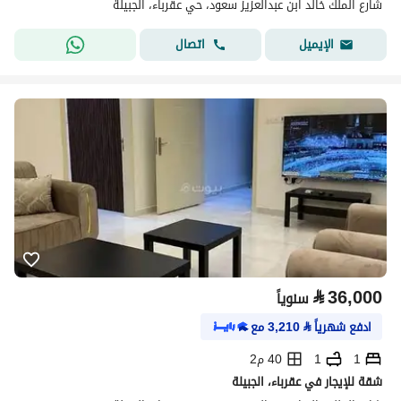
شارع الملك خالد ابن عبدالعزيز سعود، حي عقرباء، الجبيلة
اتصال
الإيميل
⃁
36,000
سنوياً
ادفع شهرياً
⃁
3,210
مع
1
1
40 م2
شقة للإيجار في عقرباء، الجبيلة