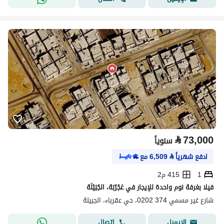
⃁
73,000
سنوياً
ادفع شهرياً
⃁
6,509
مع
1
415 م2
فيلا بغرفة نوم واحدة للإيجار في عَجْرُبَة، الجُبَيْلَة
شارع غير مسمي 374 0202، حي عقرباء، الجبيلة
اتصال
الإيميل