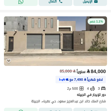
اتصال
الإيميل
1.1% خصم
⃁
84,000
85,000
⃁
سنوياً
ادفع شهرياً
⃁
7,490
مع
3
4
500 م2
دور للإيجار في الجبيله
شارع الملك خالد ابن عبدالعزيز سعود، حي عقرباء، الجبيلة