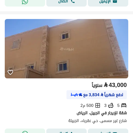
اتصال
الإيميل
⃁
43,000
سنوياً
ادفع شهرياً
⃁
3,834
مع
5
3
500 م2
شقة للإيجار في الجبيل، الرياض
شارع غير مسمى، حي عقرباء، الجبيلة