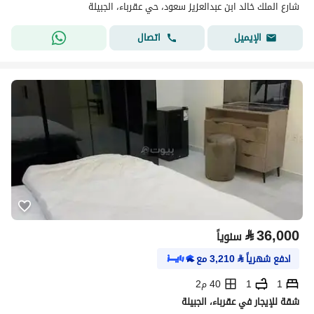
شارع الملك خالد ابن عبدالعزيز سعود، حي عقرباء، الجبيلة
اتصال
الإيميل
⃁
36,000
سنوياً
ادفع شهرياً
⃁
3,210
مع
1
1
40 م2
شقة للإيجار في عقرباء، الجبيلة