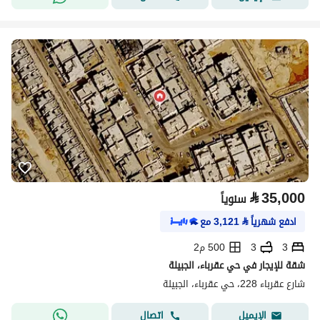
⃁
35,000
سنوياً
ادفع شهرياً
⃁
3,121
مع
3
3
500 م2
شقة للإيجار في حي عقرباء، الجبيلة
شارع عقرباء 228، حي عقرباء، الجبيلة
اتصال
الإيميل