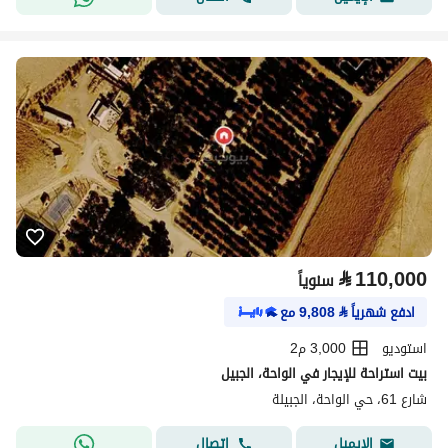
⃁
110,000
سنوياً
ادفع شهرياً
⃁
9,808
مع
استوديو
3,000 م2
بيت استراحة للإيجار في الواحة، الجبيل
شارع 61، حي الواحة، الجبيلة
اتصال
الإيميل