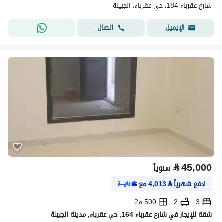
شارع عقرباء 184، حي عقرباء، الجبيلة
اتصال
الإيميل
⃁
45,000
سنوياً
ادفع شهرياً
⃁
4,013
مع
3
2
500 م2
شقة للإيجار في شارع عقرباء 164, حي عقرباء, مدينة الجبيلة