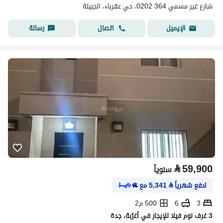
شارع غير مسمي 364 0202، حي عقرباء، الجبيلة
اتصال
رسالة
الإيميل
⃁
59,900
سنوياً
ادفع شهرياً
⃁
5,341
مع
3
6
500 م2
3 غرف نوم فيلا للإيجار في أغرُبة، جدة