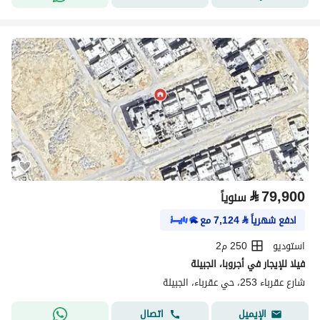
⃁
79,900
سنوياً
ادفع شهرياً
⃁
7,124
مع
استوديو
250 م2
فيلا للإيجار في أجروبا، الجبيلة
شارع عقرباء 253، حي عقرباء، الجبيلة
اتصال
الإيميل