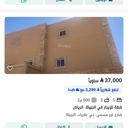
⃁
37,000
سنوياً
ادفع شهرياً
⃁
3,299
مع
5
3
500 م2
شقة للإيجار في الجبيلة، الرياض
شارع غير مسمى، حي عقرباء، الجبيلة
اتصال
الإيميل