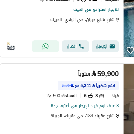
للايجار استراحو في العينه
شارع شارع جيزان، حي الوادي، الجبيلة
الإيميل
اتصال
⃁
59,900
سنوياً
ادفع شهرياً
⃁
5,341
مع
فیلا
3
6
500 م2
المساحة
:
3 غرف نوم فيلا للإيجار في أغرُبة، جدة
شارع عقرباء 184، حي عقرباء، الجبيلة