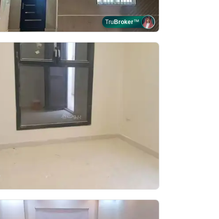
Tru
Broker
™