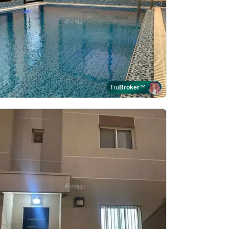
Tru
Broker
™