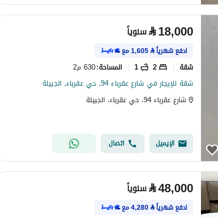
⃁
18,000
سنوياً
ادفع شهرياً
⃁
1,605
مع
شقة
2
1
630 م2
المساحة
:
شقة للإيجار في شارع عقرباء 94, حي عقرباء, الجبيلة
شارع عقرباء 94، حي عقرباء، الجبيلة
الإيميل
اتصال
⃁
48,000
سنوياً
ادفع شهرياً
⃁
4,280
مع