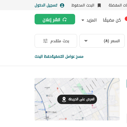
نات المفضلة
البحث المحفوظ
تسجيل الدخول
كن مضيفًا
المزيد
انشر إعلان
السعر (⃁)
بحث متقدم
مسح عوامل التصفية
حفظ البحث
العرض على الخريطة