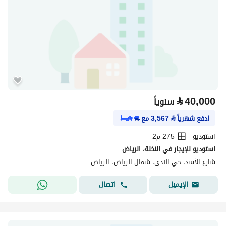
⃁
40,000
سنوياً
ادفع شهرياً
⃁
3,567
مع
استوديو
275 م2
استوديو للإيجار في النخلة، الرياض
شارع الأسد، حي الندى، شمال الرياض، الرياض
اتصال
الإيميل