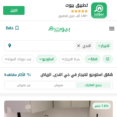
تطبيق بيوت
تنزيل
+140 ألف تنزيل للتطبيق
حفظ
الندى
للايجار
شقة
مدة الايجار
استوديو
عدد دورات المياه
شقق استوديو للايجار في حي الندى, الرياض
الأكثر مشاهدة
جميع العقارات
مفروش
غير مفروش
7.8% خصم