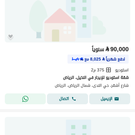
⃁
90,000
سنوياً
ادفع شهرياً
⃁
8,025
مع
استوديو
375 م2
شقة استوديو للإيجار في النخيل، الرياض
شارع أشقر، حي الندى، شمال الرياض، الرياض
اتصال
الإيميل