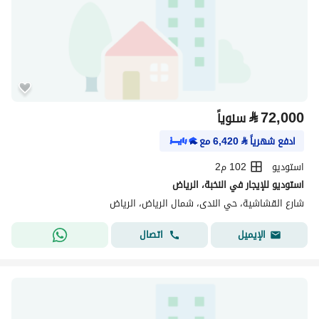
⃁
72,000
سنوياً
ادفع شهرياً
⃁
6,420
مع
استوديو
102 م2
استوديو للإيجار في النخبة، الرياض
شارع القشاشية، حي الندى، شمال الرياض، الرياض
اتصال
الإيميل