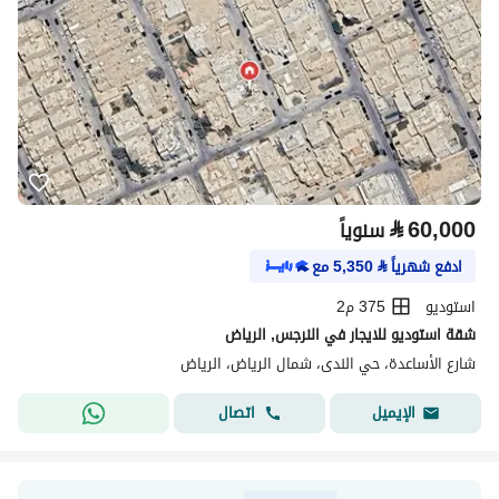
⃁
60,000
سنوياً
ادفع شهرياً
⃁
5,350
مع
استوديو
375 م2
شقة استوديو للايجار في النرجس, الرياض
شارع الأساعدة، حي الندى، شمال الرياض، الرياض
اتصال
الإيميل