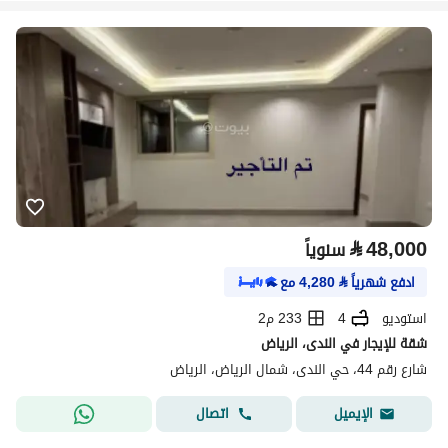
⃁
48,000
سنوياً
ادفع شهرياً
⃁
4,280
مع
استوديو
4
233 م2
شقة للإيجار في الندى، الرياض
شارع رقم 44، حي الندى، شمال الرياض، الرياض
اتصال
الإيميل