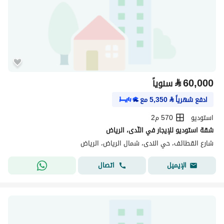
⃁
60,000
سنوياً
ادفع شهرياً
⃁
5,350
مع
استوديو
570 م2
شقة استوديو للإيجار في النّدى، الرياض
شارع القطائف، حي الندى، شمال الرياض، الرياض
اتصال
الإيميل