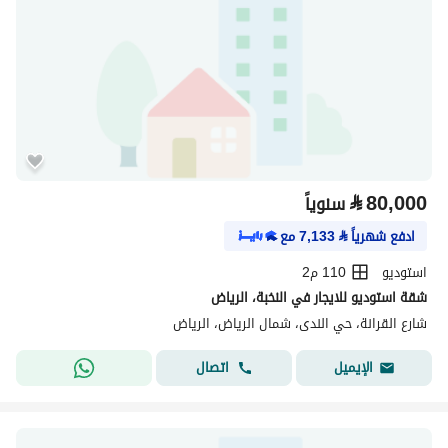
⃁
80,000
سنوياً
ادفع شهرياً
⃁
7,133
مع
استوديو
110 م2
شقة استوديو للايجار في النخبة، الرياض
شارع القرانة، حي الندى، شمال الرياض، الرياض
اتصال
الإيميل