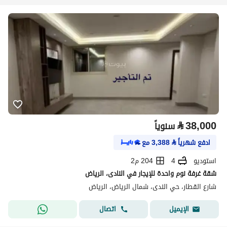
⃁
38,000
سنوياً
ادفع شهرياً
⃁
3,388
مع
استوديو
4
204 م2
شقة غرفة نوم واحدة للإيجار في النادى، الرياض
شارع القطار، حي الندى، شمال الرياض، الرياض
اتصال
الإيميل