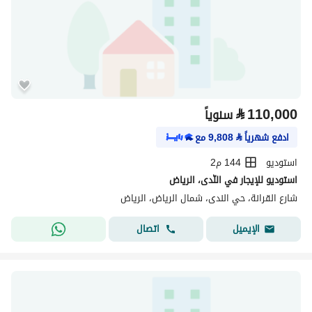
⃁
110,000
سنوياً
ادفع شهرياً
⃁
9,808
مع
استوديو
144 م2
استوديو للإيجار في النّدى، الرياض
شارع القرانة، حي الندى، شمال الرياض، الرياض
اتصال
الإيميل