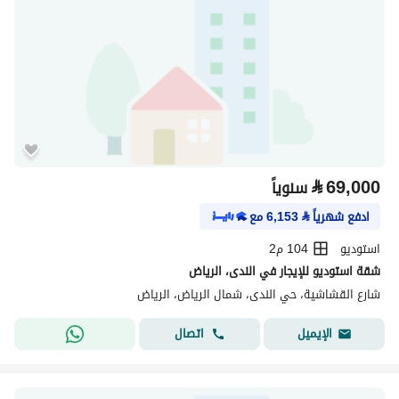
⃁
69,000
سنوياً
ادفع شهرياً
⃁
6,153
مع
استوديو
104 م2
شقة استوديو للإيجار في الندى، الرياض
شارع القشاشية، حي الندى، شمال الرياض، الرياض
اتصال
الإيميل