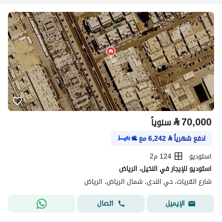
⃁
70,000
سنوياً
ادفع شهرياً
⃁
6,242
مع
استوديو
124 م2
استوديو للإيجار في النخيل، الرياض
شارع القريات، حي الندى، شمال الرياض، الرياض
اتصال
الإيميل