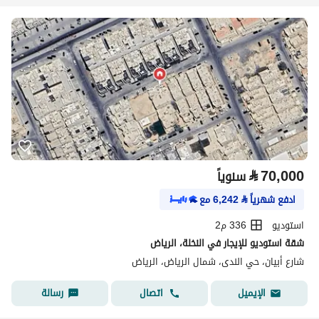
⃁
70,000
سنوياً
ادفع شهرياً
⃁
6,242
مع
استوديو
336 م2
شقة استوديو للإيجار في النخلة، الرياض
شارع أبيان، حي الندى، شمال الرياض، الرياض
اتصال
رسالة
الإيميل