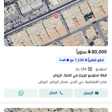
⃁
80,000
سنوياً
ادفع شهرياً
⃁
7,133
مع
استوديو
194 م2
شقة استوديو للإيجار في النخبة، الرياض
شارع القشاشية، حي الندى، شمال الرياض، الرياض
اتصال
الإيميل