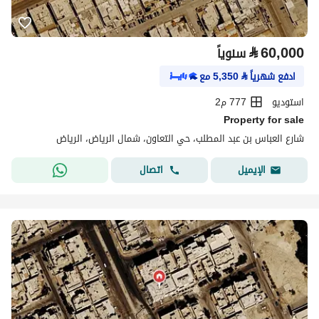
⃁
60,000
سنوياً
ادفع شهرياً
⃁
5,350
مع
استوديو
777 م2
Property for sale
شارع العباس بن عبد المطلب، حي التعاون، شمال الرياض، الرياض
اتصال
الإيميل