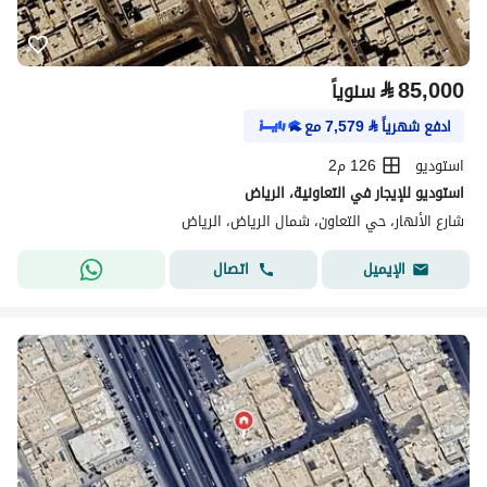
⃁
85,000
سنوياً
ادفع شهرياً
⃁
7,579
مع
استوديو
126 م2
استوديو للإيجار في التعاونية، الرياض
شارع الأنهار، حي التعاون، شمال الرياض، الرياض
اتصال
الإيميل