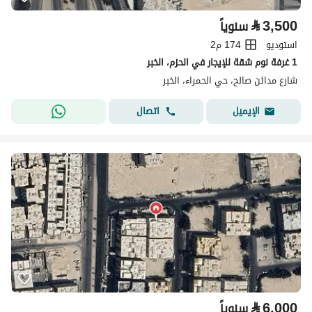
⃁
3,500
سنوياً
استوديو
174 م2
1 غرفة نوم شقة للإيجار في الحزم، الخبر
شارع مدائن صالح، حي الحمراء، الخبر
اتصال
الإيميل
⃁
6,000
سنوياً