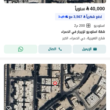
⃁
40,000
سنوياً
ادفع شهرياً
⃁
3,567
مع
استوديو
200 م2
شقة استوديو للإيجار في الحمراء
شارع النعيرية، حي الحمراء، الخبر
اتصال
الإيميل