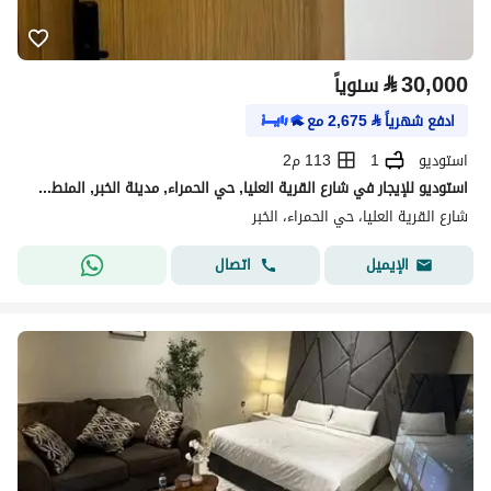
⃁
30,000
سنوياً
ادفع شهرياً
⃁
2,675
مع
استوديو
1
113 م2
استوديو للإيجار في شارع القرية العليا, حي الحمراء, مدينة الخبر, المنطقة الشرقية
شارع القرية العليا، حي الحمراء، الخبر
اتصال
الإيميل