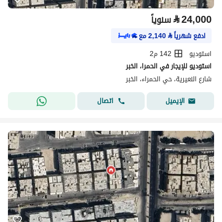
⃁
24,000
سنوياً
ادفع شهرياً
⃁
2,140
مع
استوديو
142 م2
استوديو للإيجار في الحمرا، الخبر
شارع النعيرية، حي الحمراء، الخبر
اتصال
الإيميل