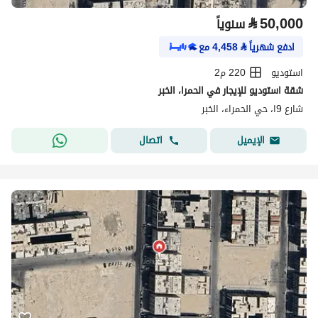
⃁
50,000
سنوياً
ادفع شهرياً
⃁
4,458
مع
استوديو
220 م2
شقة استوديو للإيجار في الحمرا، الخبر
شارع 9ا، حي الحمراء، الخبر
اتصال
الإيميل