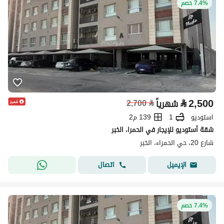
7.4% خصم
⃁
2,500
شهرياً
⃁
2,700
استوديو
1
139 م2
شقة أستوديو للإيجار في الحمرا، الخبر
شارع 20، حي الحمراء، الخبر
اتصال
الإيميل
7.4% خصم