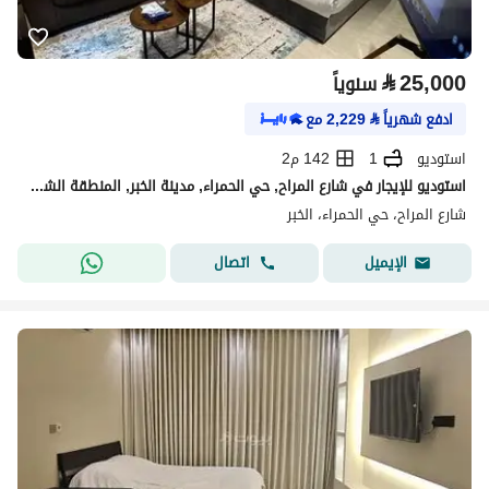
⃁
25,000
سنوياً
ادفع شهرياً
⃁
2,229
مع
استوديو
1
142 م2
استوديو للإيجار في شارع المراح, حي الحمراء, مدينة الخبر, المنطقة الشرقية
شارع المراح، حي الحمراء، الخبر
اتصال
الإيميل