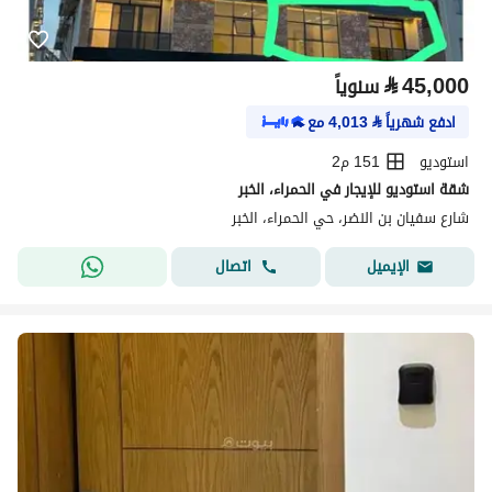
⃁
45,000
سنوياً
ادفع شهرياً
⃁
4,013
مع
استوديو
151 م2
شقة استوديو للإيجار في الحمراء، الخبر
شارع سفيان بن النضر، حي الحمراء، الخبر
اتصال
الإيميل