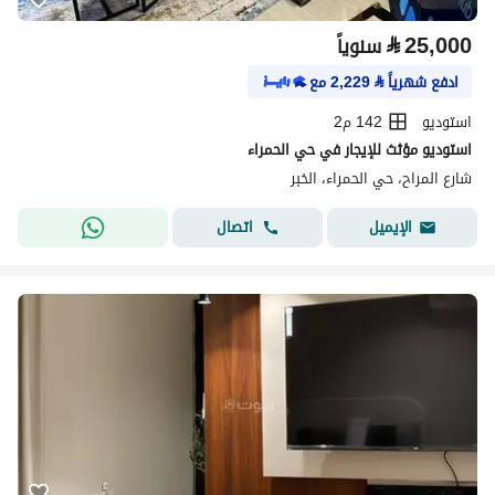
⃁
25,000
سنوياً
ادفع شهرياً
⃁
2,229
مع
استوديو
142 م2
استوديو مؤثث للإيجار في حي الحمراء
شارع المراح، حي الحمراء، الخبر
اتصال
الإيميل