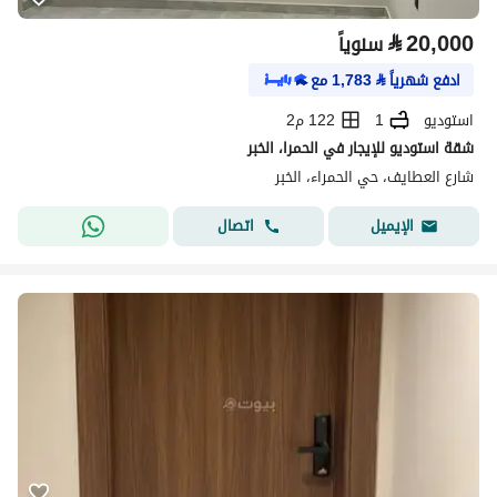
⃁
20,000
سنوياً
ادفع شهرياً
⃁
1,783
مع
استوديو
1
122 م2
شقة استوديو للإيجار في الحمرا، الخبر
شارع العطايف، حي الحمراء، الخبر
اتصال
الإيميل