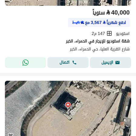
⃁
40,000
سنوياً
ادفع شهرياً
⃁
3,567
مع
استوديو
147 م2
شقة استوديو للإيجار في الحمراء، الخبر
شارع القرية العليا، حي الحمراء، الخبر
اتصال
الإيميل