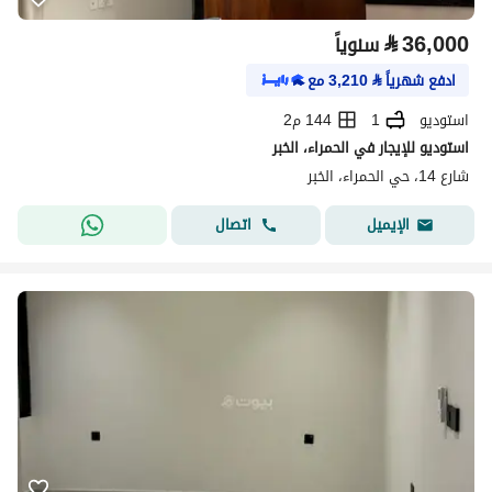
⃁
36,000
سنوياً
ادفع شهرياً
⃁
3,210
مع
استوديو
1
144 م2
استوديو للإيجار في الحمراء، الخبر
شارع 14، حي الحمراء، الخبر
اتصال
الإيميل