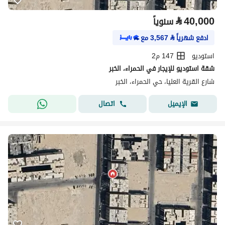
⃁
40,000
سنوياً
ادفع شهرياً
⃁
3,567
مع
استوديو
147 م2
شقة استوديو للإيجار في الحمراء، الخبر
شارع القرية العليا، حي الحمراء، الخبر
اتصال
الإيميل