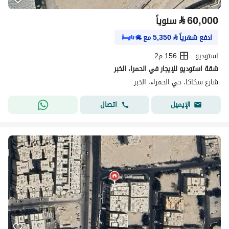
⃁
60,000
سنوياً
ادفع شهرياً
⃁
5,350
مع
استوديو
156 م2
شقة استوديو للإيجار في الحمرا، الخبر
شارع سكاكا، حي الحمراء، الخبر
اتصال
الإيميل