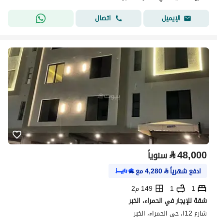
اتصال
الإيميل
⃁
48,000
سنوياً
ادفع شهرياً
⃁
4,280
مع
1
1
149 م2
شقة للإيجار في الحمراء، الخبر
شارع 12ا، حي الحمراء، الخبر