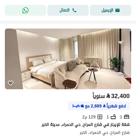
اتصال
الإيميل
⃁
32,400
سنوياً
ادفع شهرياً
⃁
2,889
مع
1
1
129 م2
شقة للإيجار في شارع المراح, حي الحمراء, مدينة الخبر
شارع المراح، حي الحمراء، الخبر