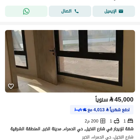
اتصال
الإيميل
⃁
45,000
سنوياً
ادفع شهرياً
⃁
4,013
مع
1
1
200 م2
شقة للإيجار في شارع النخيل, حي الحمراء, مدينة الخبر, المنطقة الشرقية
شارع النخيل، حي الحمراء، الخبر