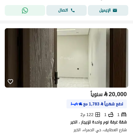
اتصال
الإيميل
⃁
20,000
سنوياً
ادفع شهرياً
⃁
1,783
مع
1
1
122 م2
شقة غرفة نوم واحدة للإيجار ، الخبر
شارع العطايف، حي الحمراء، الخبر