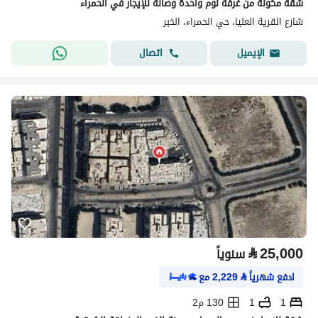
شقة مكونة من غرفة نوم واحدة وصالة للإيجار في الحمراء
شارع القرية العليا، حي الحمراء، الخبر
اتصال
الإيميل
⃁
25,000
سنوياً
ادفع شهرياً
⃁
2,229
مع
1
1
130 م2