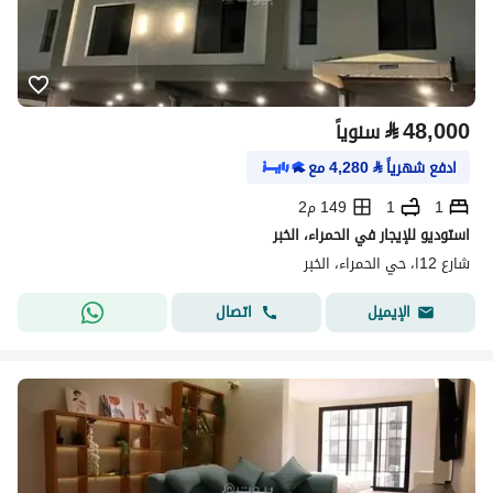
⃁
48,000
سنوياً
ادفع شهرياً
⃁
4,280
مع
1
1
149 م2
استوديو للإيجار في الحمراء، الخبر
شارع 12ا، حي الحمراء، الخبر
اتصال
الإيميل