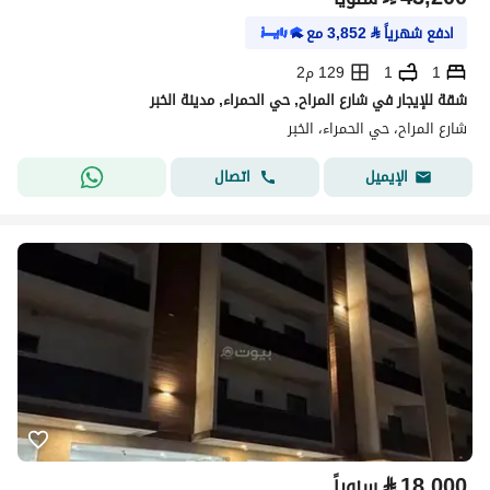
ادفع شهرياً
⃁
3,852
مع
1
1
129 م2
شقة للإيجار في شارع المراح, حي الحمراء, مدينة الخبر
شارع المراح، حي الحمراء، الخبر
اتصال
الإيميل
⃁
18,000
سنوياً