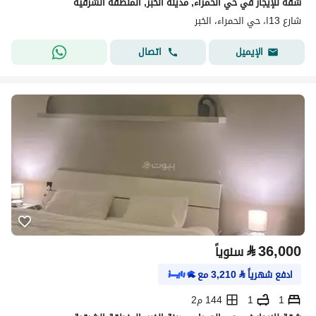
شقة للإيجار في حي الحمراء, مدينة الخبر, المنطقة الشرقية
شارع 13ا، حي الحمراء، الخبر
اتصال
الإيميل
⃁
36,000
سنوياً
ادفع شهرياً
⃁
3,210
مع
1
1
144 م2