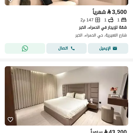
⃁
3,500
شهرياً
1
1
147 م2
شقة للإيجار في الحمراء، الخبر
شارع النعيرية، حي الحمراء، الخبر
اتصال
الإيميل
⃁
43,200
سنوياً