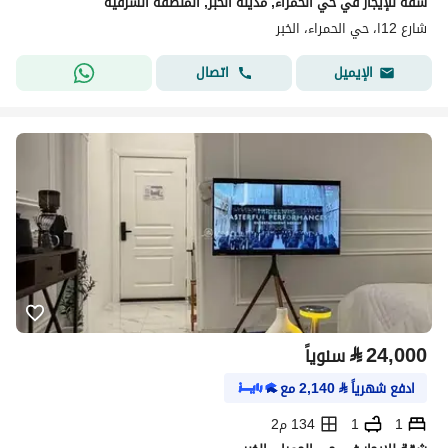
شقة للإيجار في حي الحمراء, مدينة الخبر, المنطقة الشرقية
شارع 12ا، حي الحمراء، الخبر
اتصال
الإيميل
⃁
24,000
سنوياً
ادفع شهرياً
⃁
2,140
مع
1
1
134 م2