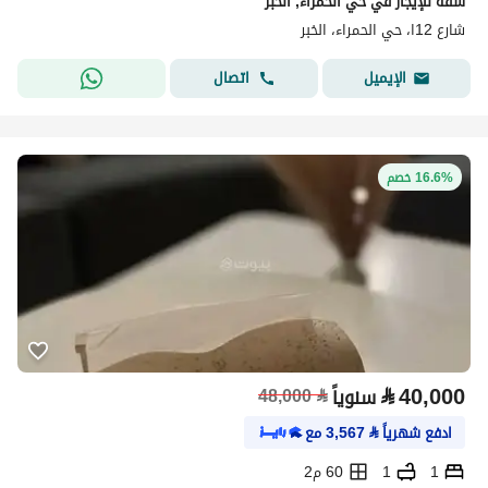
شقة للإيجار في حي الحمراء, الخبر
شارع 12ا، حي الحمراء، الخبر
اتصال
الإيميل
16.6% خصم
⃁
40,000
سنوياً
⃁
48,000
ادفع شهرياً
⃁
3,567
مع
1
1
60 م2