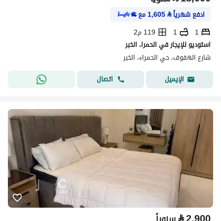
ادفع شهرياً
⃁
1,605
مع
1
1
119 م2
استوديو للإيجار في الحمرا، الخبر
شارع الهفوف، حي الحمراء، الخبر
اتصال
الإيميل
⃁
2,900
سنوياً