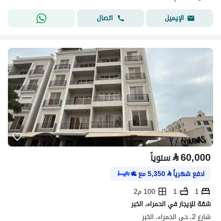
اتصال
الإيميل
⃁
60,000
سنوياً
ادفع شهرياً
⃁
5,350
مع
1
1
100 م2
شقة للإيجار في الحمراء، الخبر
شارع 2، حي الحمراء، الخبر