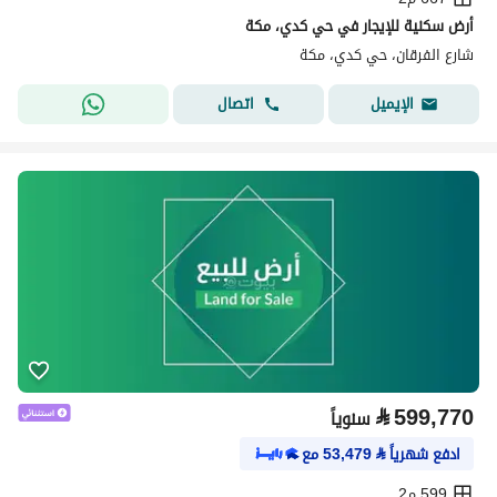
أرض سكنية للإيجار في حي كدي، مكة
شارع الفرقان، حي كدي، مكة
اتصال
الإيميل
⃁
599,770
سنوياً
ادفع شهرياً
⃁
53,479
مع
599 م2