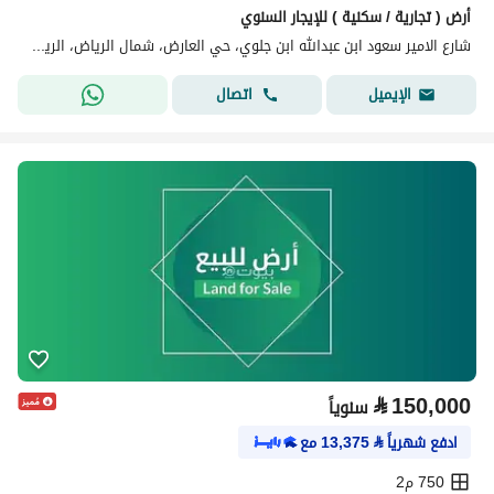
أرض ( تجارية / سكنية ) للإيجار السنوي
شارع الامير سعود ابن عبدالله ابن جلوي، حي العارض، شمال الرياض، الرياض
اتصال
الإيميل
⃁
150,000
سنوياً
ادفع شهرياً
⃁
13,375
مع
750 م2