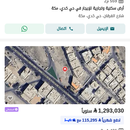
559 م2
أرض سكنية وتجارية للإيجار في حي كدي، مكة
شارع الفرقان، حي كدي، مكة
اتصال
الإيميل
⃁
1,293,030
سنوياً
ادفع شهرياً
⃁
115,295
مع