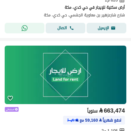
620 م2
أرض سكنية للإيجار في حي كدي، مكة
شارع شارعزهير بن معاوية الجشمي، حي كدي، مكة
اتصال
الإيميل
⃁
663,474
سنوياً
ادفع شهرياً
⃁
59,160
مع
1,105 م2