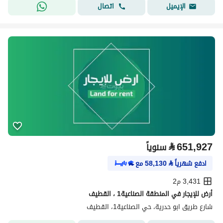
اتصال
الإيميل
⃁
651,927
سنوياً
ادفع شهرياً
⃁
58,130
مع
3,431 م2
أرض للإيجار في المنطقة الصناعية1 ، القطيف
شارع طريق ابو حدرية، حي الصناعية1، القطيف