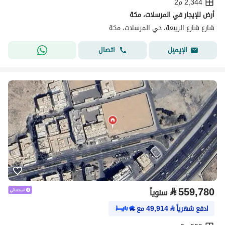
2,344 م2
أرض للإيجار في المرسلات، مكة
شارع شارع الربيعة، حي المرسلات، مكة
اتصال
الإيميل
⃁
559,780
سنوياً
ادفع شهرياً
⃁
49,914
مع