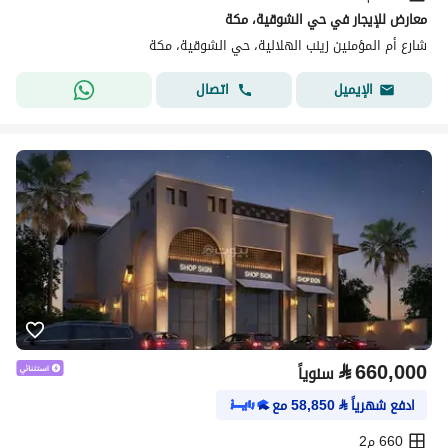
معارض للإيجار في حي الشوقية، مكة
شارع أم المؤمنين زينب الهلالية، حي الشوقية، مكة
اتصال
الإيميل
⃁
660,000
سنوياً
ادفع شهرياً
⃁
58,850
مع
660 م2