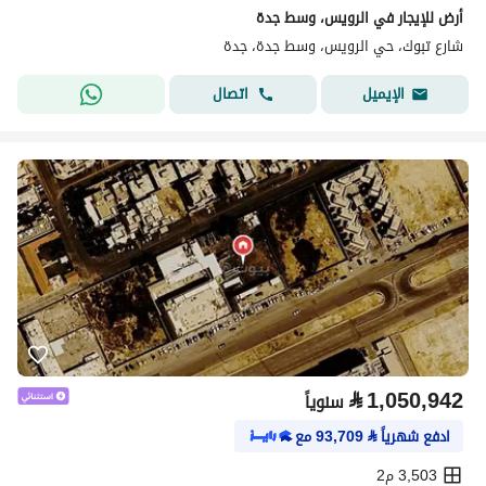
أرض للإيجار في الرويس، وسط جدة
شارع تبوك، حي الرويس، وسط جدة، جدة
اتصال
الإيميل
⃁
1,050,942
سنوياً
ادفع شهرياً
⃁
93,709
مع
3,503 م2