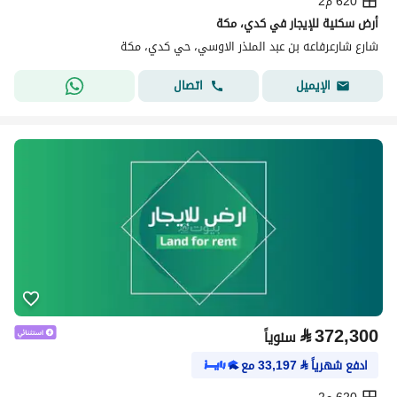
620 م2
أرض سكنية للإيجار في كدي، مكة
شارع شارعرفاعه بن عبد المنذر الاوسي، حي كدي، مكة
اتصال
الإيميل
⃁
372,300
سنوياً
ادفع شهرياً
⃁
33,197
مع