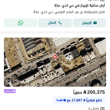
أرض سكنية للإيجار في حي كدي، مكة
شارع شارعرفاعه بن عبد المنذر الاوسي، حي كدي، مكة
اتصال
الإيميل
⃁
200,375
سنوياً
ادفع شهرياً
⃁
17,867
مع
875 م2