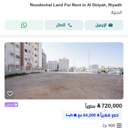
Residential Land For Rent in Al Diriyah, Riyadh
الدرعية
اتصال
الإيميل
⃁
720,000
سنوياً
ادفع شهرياً
⃁
64,200
مع
900 م2