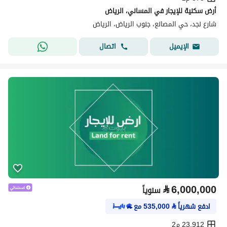
أرض سكنية للإيجار في المساني، الرياض
شارع نجد، حي المصانع، جنوب الرياض، الرياض
اتصال
الإيميل
⃁
6,000,000
سنوياً
ادفع شهرياً
⃁
535,000
مع
23,912 م2