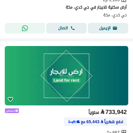
أرض سكنية للايجار في حي كدي، مكة
حي كدي، مكة
اتصال
الإيميل
⃁
733,942
سنوياً
ادفع شهرياً
⃁
65,443
مع
667 م2