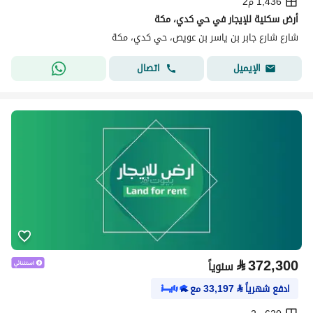
1,436 م2
أرض سكنية للإيجار في حي كدي، مكة
شارع شارع جابر بن ياسر بن عويص، حي كدي، مكة
اتصال
الإيميل
⃁
372,300
سنوياً
ادفع شهرياً
⃁
33,197
مع