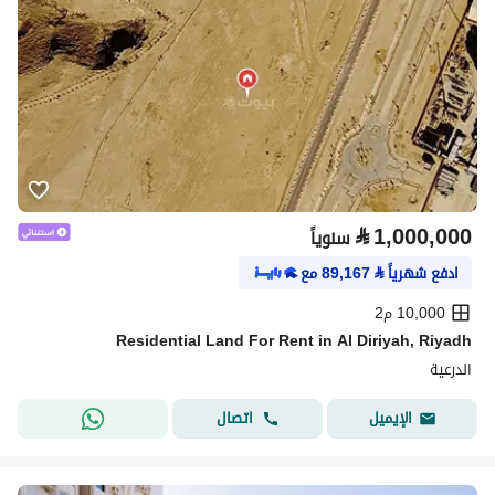
⃁
1,000,000
سنوياً
ادفع شهرياً
⃁
89,167
مع
10,000 م2
Residential Land For Rent in Al Diriyah, Riyadh
الدرعية
اتصال
الإيميل