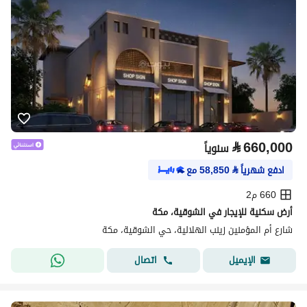
⃁
660,000
سنوياً
ادفع شهرياً
⃁
58,850
مع
660 م2
أرض سكنية للإيجار في الشوقية، مكة
شارع أم المؤمنين زينب الهلالية، حي الشوقية، مكة
اتصال
الإيميل