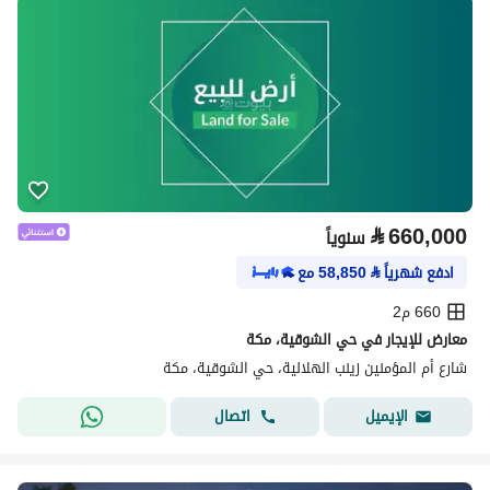
⃁
660,000
سنوياً
ادفع شهرياً
⃁
58,850
مع
660 م2
معارض للإيجار في حي الشوقية، مكة
شارع أم المؤمنين زينب الهلالية، حي الشوقية، مكة
اتصال
الإيميل