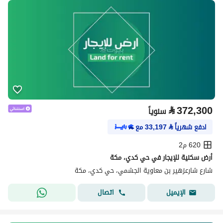
⃁
372,300
سنوياً
ادفع شهرياً
⃁
33,197
مع
620 م2
أرض سكنية للإيجار في حي كدي، مكة
شارع شارعزهير بن معاوية الجشمي، حي كدي، مكة
اتصال
الإيميل