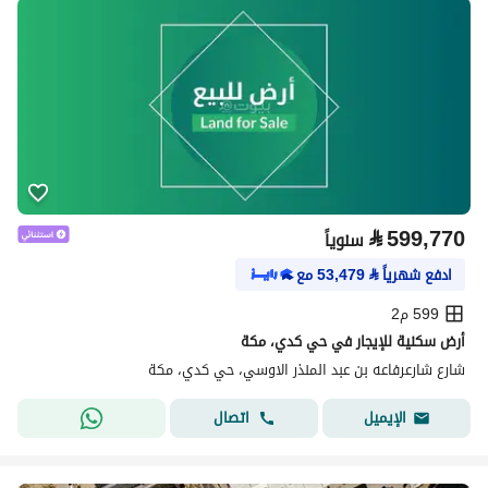
⃁
599,770
سنوياً
ادفع شهرياً
⃁
53,479
مع
599 م2
أرض سكنية للإيجار في حي كدي، مكة
شارع شارعرفاعه بن عبد المنذر الاوسي، حي كدي، مكة
اتصال
الإيميل