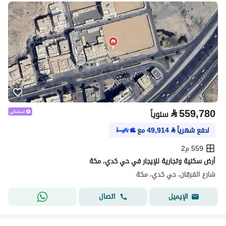
⃁
559,780
سنوياً
ادفع شهرياً
⃁
49,914
مع
559 م2
أرض سكنية وتجارية للإيجار في حي كدي، مكة
شارع الفرقان، حي كدي، مكة
اتصال
الإيميل