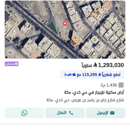
⃁
1,293,030
سنوياً
ادفع شهرياً
⃁
115,295
مع
1,436 م2
أرض سكنية للإيجار في حي كدي، مكة
شارع شارع جابر بن ياسر بن عويص، حي كدي، مكة
اتصال
الإيميل