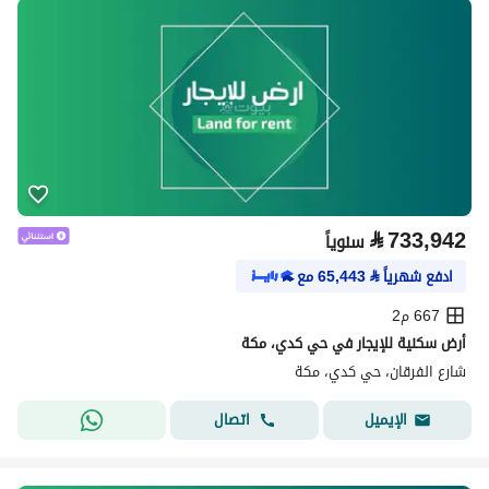
⃁
733,942
سنوياً
ادفع شهرياً
⃁
65,443
مع
667 م2
أرض سكنية للإيجار في حي كدي، مكة
شارع الفرقان، حي كدي، مكة
اتصال
الإيميل