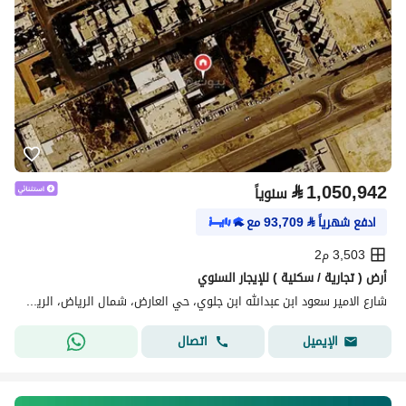
⃁
1,050,942
سنوياً
ادفع شهرياً
⃁
93,709
مع
3,503 م2
أرض ( تجارية / سكنية ) للإيجار السنوي
شارع الامير سعود ابن عبدالله ابن جلوي، حي العارض، شمال الرياض، الرياض
اتصال
الإيميل