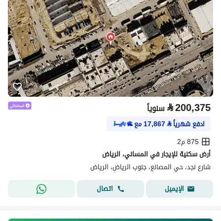
⃁
200,375
سنوياً
ادفع شهرياً
⃁
17,867
مع
875 م2
أرض سكنية للإيجار في المساني، الرياض
شارع نجد، حي المصانع، جنوب الرياض، الرياض
اتصال
الإيميل