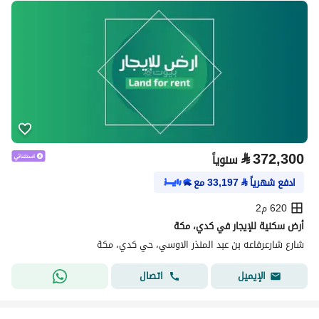
⃁
372,300
سنوياً
ادفع شهرياً
⃁
33,197
مع
620 م2
أرض سكنية للإيجار في كدي، مكة
شارع شارعرفاعه بن عبد المنذر الاوسي، حي كدي، مكة
اتصال
الإيميل