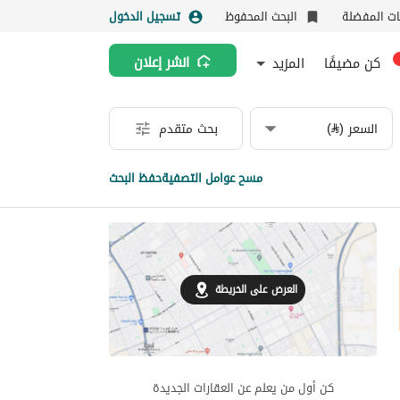
نات المفضلة
البحث المحفوظ
تسجيل الدخول
كن مضيفًا
المزيد
انشر إعلان
السعر (⃁)
بحث متقدم
مسح عوامل التصفية
حفظ البحث
العرض على الخريطة
كن أول من يعلم عن العقارات الجديدة