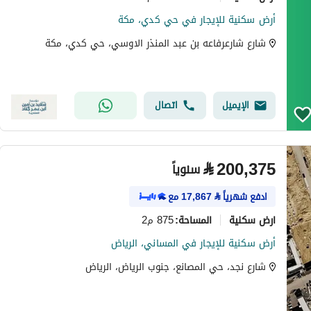
أرض سكنية للإيجار في حي كدي، مكة
شارع شارعرفاعه بن عبد المنذر الاوسي، حي كدي، مكة
الإيميل
اتصال
⃁
200,375
سنوياً
ادفع شهرياً
⃁
17,867
مع
ارض سكنية
875 م2
المساحة
:
أرض سكنية للإيجار في المساني، الرياض
شارع نجد، حي المصانع، جنوب الرياض، الرياض