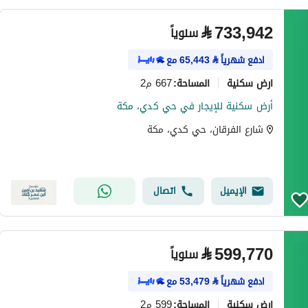
⃁
733,942
سنوياً
ادفع شهرياً
⃁
65,443
مع
ارض سكنية
667 م2
المساحة
:
أرض سكنية للإيجار في حي كدي، مكة
شارع الفرقان، حي كدي، مكة
الإيميل
اتصال
⃁
599,770
سنوياً
ادفع شهرياً
⃁
53,479
مع
ارض سكنية
599 م2
المساحة
: