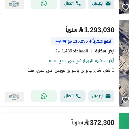
الإيميل
اتصال
⃁
1,293,030
سنوياً
ادفع شهرياً
⃁
115,295
مع
ارض سكنية
1,436 م2
المساحة
:
أرض سكنية للإيجار في حي كدي، مكة
شارع شارع جابر بن ياسر بن عويص، حي كدي، مكة
الإيميل
اتصال
⃁
372,300
سنوياً