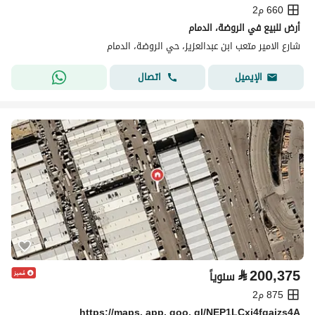
660 م2
أرض للبيع في الروضة، الدمام
شارع الامير متعب ابن عبدالعزيز، حي الروضة، الدمام
اتصال
الإيميل
⃁
200,375
سنوياً
875 م2
https://maps. app. goo. gl/NEP1LCxj4fgajzs4A