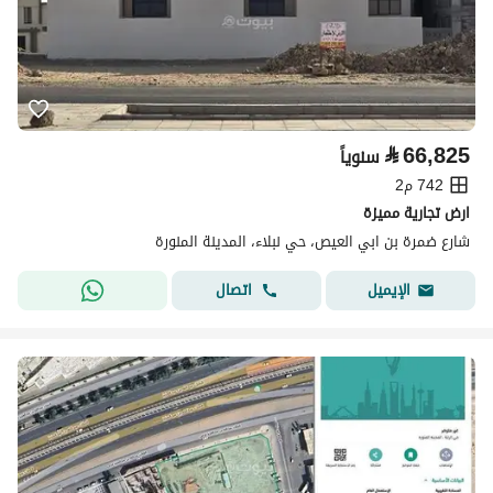
⃁
66,825
سنوياً
742 م2
ارض تجارية مميزة
شارع ضمرة بن ابي العيص، حي نبلاء، المدينة المنورة
اتصال
الإيميل