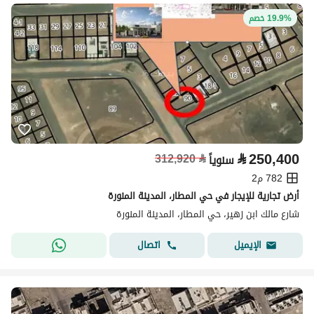
19.9% خصم
⃁
250,400
312,920
⃁
سنوياً
782 م2
أرض تجارية للإيجار في حي المطار، المدينة المنورة
شارع مالك ابن زهير، حي المطار، المدينة المنورة
اتصال
الإيميل