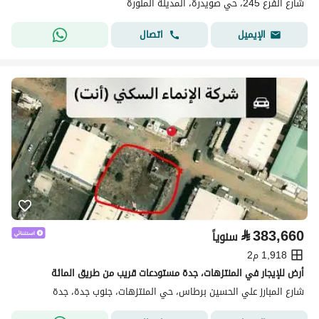
شارع الفرع 245، حي صويدرة، المدينة المنورة
اتصال
الإيميل
⃁
383,660
سنوياً
1,918 م2
أرض للإيجار في المنتزهات، جدة مستودعات قريب من طريق المائة
شارع المبارز علي الحسين برطاس، حي المنتزهات، جنوب جدة، جدة