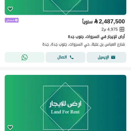
⃁
2,487,500
سنوياً
4,975 م2
أرض للإيجار في السروات، جنوب جدة
شارع العباس بن عتبة، حي السروات، جنوب جدة، جدة
اتصال
الإيميل