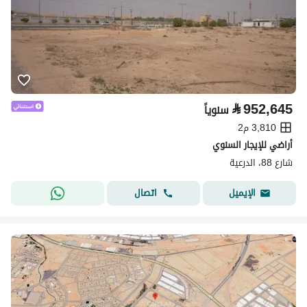
⃁
952,645
سنوياً
3,810 م2
أراضي للإيجار السنوي
شارع 88، الدرعية
اتصال
الإيميل