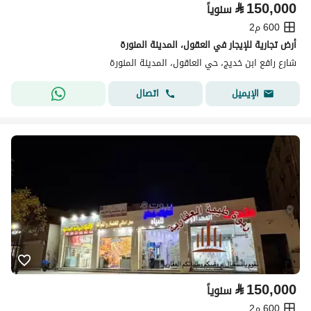
⃁
150,000
سنوياً
600 م2
أرض تجارية للإيجار في العقول، المدينة المنورة
شارع رافع ابن خديج، حي العاقول، المدينة المنورة
اتصال
الإيميل
⃁
150,000
سنوياً
600 م2