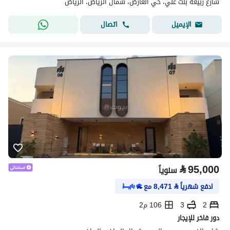
شارع ربيعة بنت علي، حي العارض، شمال الرياض، الرياض
اتصال
الإيميل
⃁
95,000
سنوياً
ادفع شهرياً
⃁
8,471
مع
2
3
106 م2
دور فاخر للإيجار