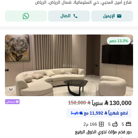
شارع أمين المحبي، حي السليمانية، شمال الرياض، الرياض
اتصال
الإيميل
13.3% خصم
⃁
130,000
150,000
⃁
سنوياً
ادفع شهرياً
⃁
11,592
مع
5
5
166 م2
دور فخم مؤثث لذوي الذوق الرفيع