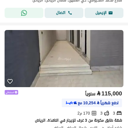
شارع محمد المخزومي، حي العقيق، شمال الرياض، الرياض
اتصال
الإيميل
⃁
115,000
سنوياً
ادفع شهرياً
⃁
10,254
مع
3
3
170 م2
شقة طابق مكونة من 3 غرف للإيجار في النافذة، الرياض
شارع أبيان، حي الندى، شمال الرياض، الرياض