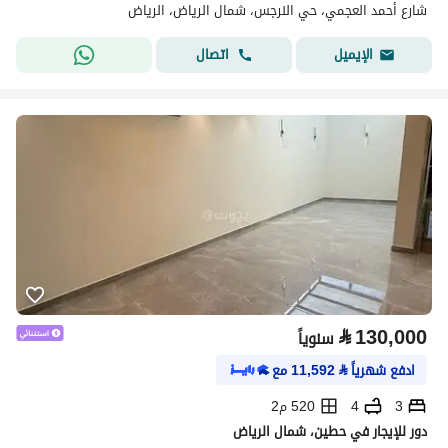
شارع أحمد العجمي، حي النرجس، شمال الرياض، الرياض
اتصال
الإيميل
⃁
130,000
سنوياً
ادفع شهرياً
⃁
11,592
مع
3
4
520 م2
دور للإيجار في حطين، شمال الرياض