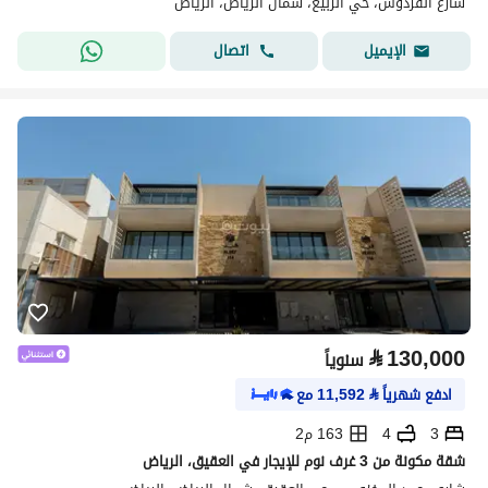
شارع الفردوس، حي الربيع، شمال الرياض، الرياض
اتصال
الإيميل
⃁
130,000
سنوياً
ادفع شهرياً
⃁
11,592
مع
3
4
163 م2
شقة مكونة من 3 غرف نوم للإيجار في العقيق، الرياض