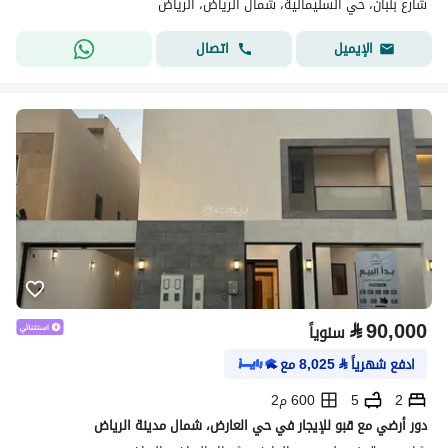
شارع بنبان، حي السليمانية، شمال الرياض، الرياض
اتصال
الإيميل
⃁
90,000
سنوياً
ادفع شهرياً
⃁
8,025
مع
2
5
600 م2
دور أرضي مع قبو للإيجار في حي العارض، شمال مدينة الرياض