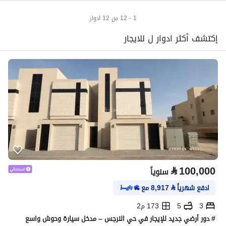
1 - 12 من 12 ادوار
إكتشف أكثر ادوار ل للايجار
⃁
100,000
سنوياً
ادفع شهرياً
⃁
8,917
مع
3
5
173 م2
# دور أرضي جديد للإيجار في حي النرجس – مدخل سيارة وحوش واسع