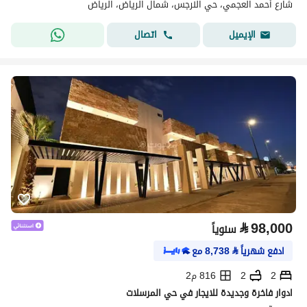
شارع أحمد العجمي، حي النرجس، شمال الرياض، الرياض
اتصال
الإيميل
⃁
98,000
سنوياً
ادفع شهرياً
⃁
8,738
مع
2
2
816 م2
ادوار فاخرة وجديدة للايجار في حي المرسلات