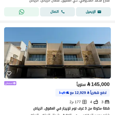
شارع محمد المخزومي، حي العقيق، شمال الرياض، الرياض
اتصال
الإيميل
⃁
145,000
سنوياً
ادفع شهرياً
⃁
12,929
مع
3
4
177 م2
شقة مكونة من 3 غرف نوم للإيجار في العقوق، الرياض