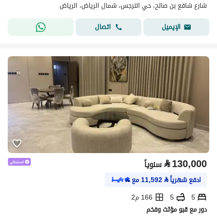
شارع شافع بن صالح، حي النرجس، شمال الرياض، الرياض
اتصال
الإيميل
⃁
130,000
سنوياً
ادفع شهرياً
⃁
11,592
مع
5
5
166 م2
دور مع قبو مؤثث وفخم