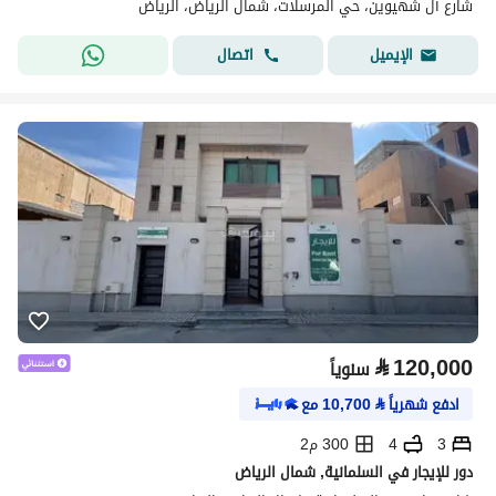
شارع آل شهيوين، حي المرسلات، شمال الرياض، الرياض
اتصال
الإيميل
⃁
120,000
سنوياً
ادفع شهرياً
⃁
10,700
مع
3
4
300 م2
دور للإيجار في السلمانية, شمال الرياض