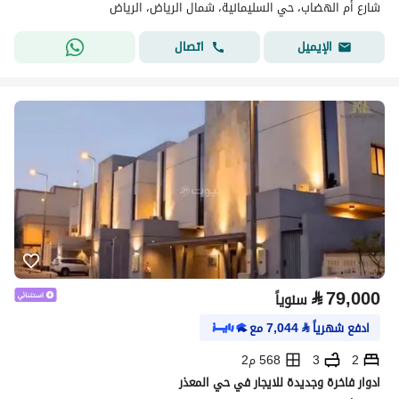
شارع أم الهضاب، حي السليمانية، شمال الرياض، الرياض
اتصال
الإيميل
⃁
79,000
سنوياً
ادفع شهرياً
⃁
7,044
مع
2
3
568 م2
ادوار فاخرة وجديدة للايجار في حي المعذر