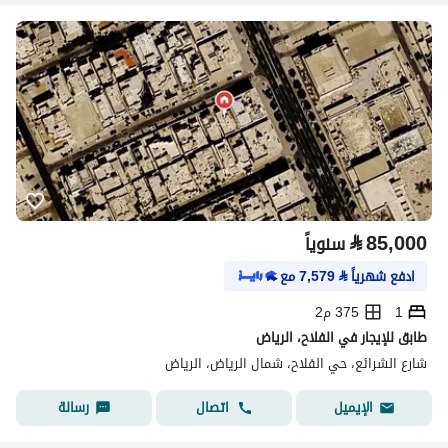
⃁
85,000
سنوياً
ادفع شهرياً
⃁
7,579
مع
1
375 م2
طابق للإيجار في الفلاح، الرياض
شارع الشرائع، حي الفلاح، شمال الرياض، الرياض
اتصال
رسالة
الإيميل