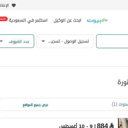
الإعلا
ابحث عن الوكيل
استثمر في السعودية
جديد
تسجيل الوصول - تسجيل المغادرة
عدد الضيوف
ورة
)
1
(
)
1
(
ماوات
قربان
عرض جميع المواقع
)
1
(
بني ظفر
884
⃁
| 9 - 10 أغسطس