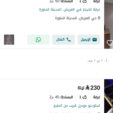
غرفة
1
50 م2
المساحة
:
غرفة للايجار في العريض، المدينة المنورة
حي العريض، المدينة المنورة
الإيميل
اتصال
1 - 7 من 7 غرف
⃁
230
ليلة
غرفة
1
45 م2
المساحة
:
استوديو مودرن قريب من المترو