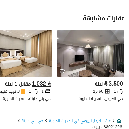
عقارات مشابهة
1,032
⃁
⃁
3,500
ليلة
مقابل 1 ليلة
1
50 م2
1
1
لا توجد تقيي
حي العريض، المدينة المنورة
حي بني حارثة، المدينة المنورة
غرف للايجار اليومي في المدينة المنورة
حي بني حارثة
88021296 - بيوت