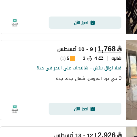
احجز الآن
1,768
⃁
| 9 - 10 أغسطس
شاليه
4
3
5
(
1
)
فيلا لونق بيتش - شاليهات على البحر في جدة
حي درة العروس، شمال جدة، جدة
احجز الآن
2,926
⃁
| 12 - 13 أغسطس