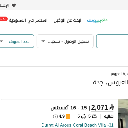
الإعلا
ابحث عن الوكيل
استثمر في السعودية
جديد
تسجيل الوصول - تسجيل المغادرة
عدد الضيوف
رة العروس
العروس, جدة
2,071
⃁
| 15 - 16 أغسطس
شاليه
5
5
4.9
(
7
)
Durrat Al Arous Coral Beach Villa -31