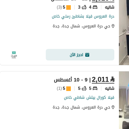
شاليه
4
3
5
(
3
)
درة العروس فيلا بشاطئ رملي خاص
حي درة العروس، شمال جدة، جدة
احجز الآن
2,011
⃁
| 9 - 10 أغسطس
شاليه
5
5
5
(
1
)
فيلا كورال بيتش شاطي خاص
حي درة العروس، شمال جدة، جدة