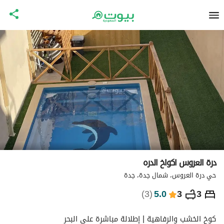
درة العروس اكواخ الدره
حي درة العروس، شمال جدة، جدة
⃁
1,828
ليلة
)
3
(
5.0
3
3
التفاصيل
الاماكن القريبة
معلومات وزارة السياحة
كوخ الخشب والرفاهية | إطلالة مباشرة على البحر