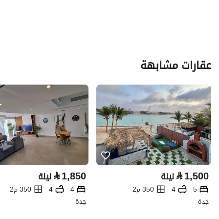
عقارات مشابهة
⃁
1,850
⃁
1,500
ليلة
ليلة
5
4
350 م2
4
4
350 م2
جدة
جدة