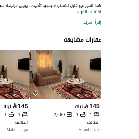
هذا الحجز غير قابل للاسترداد بمجرد تأكيده. يرجى مراجعة سيا
اكتشف المزيد
إقرأ المزيد
عقارات مشابهة
⃁
145
⃁
145
ليلة
ليلة
1
1
60 م2
1
1
الطائف
الطائف
مبيت | Mabet
مبيت | Mabet