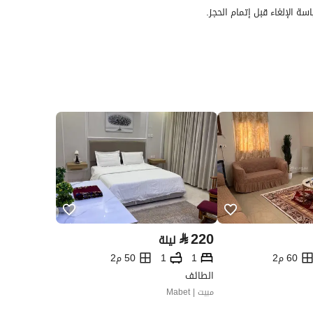
سة الإلغاء قبل إتمام الحجز.
⃁
220
ليلة
60 م2
1
1
50 م2
الطائف
مبيت | Mabet