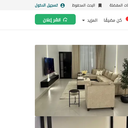
نات المفضلة
البحث المحفوظ
تسجيل الدخول
كن مضيفًا
المزيد
انشر إعلان