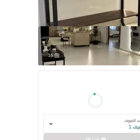
15
د الضيوف
يف 1
احجز الآن