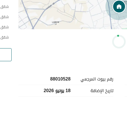
شقق ح
شقق ح
شقق 
شقق ح
رقم بيوت المرجعي
88010528
تاريخ الإضافة
18 يونيو 2026