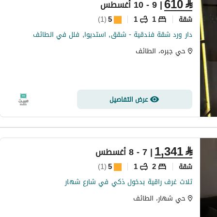
610
⃁
| 9 - 10 أغسطس
شقة
1
1
5
(
1
)
دار ورد شقة فندقية - شقق, استديوا, فلل في الطائف
حي جبره، الطائف
عرض التفاصيل
1,341
⃁
| 7 - 8 أغسطس
شقة
2
1
5
(
1
)
ثلاث غرف راقية بدخول ذكي في شارع شهار
حي شهار، الطائف