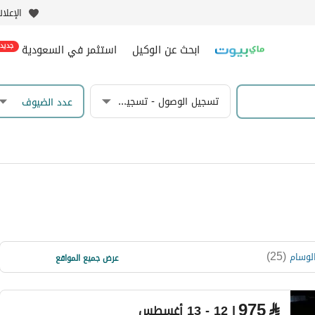
الإعلا
ابحث عن الوكيل
استثمر في السعودية
جديد
تسجيل الوصول - تسجيل المغادرة
عدد الضيوف
)
12
(
)
25
(
لوسام
شهار
عرض جميع المواقع
)
8
(
القديرة
975
⃁
| 12 - 13 أغسطس