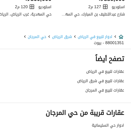
تفاصيل اضافية
استوديو
127 م2
استوديو
120 م2
شارع عبداللطيف بن المبارك، حي المهدية، غرب الرياض، الرياض
حي المهدية، غرب الرياض، الريا
عمر العقار
جديد
عرض الشارع
0
ادوار للبيع في الرياض
شرق الرياض
حي المرجان
88001351 - بيوت
رقم المخطط
3532
تصفح أيضاً
رقم صك الملكية
5535585827400006
عقارات للبيع في الرياض
واجهة العقار
جنوبية
عقارات للبيع في شرق الرياض
حدود واطوال العقار
-
عقارات للبيع في المرجان
الضمانات والمدة
يوجد جميع الضمانات
عقارات قريبة من حي المرجان
قنوات الاعلان
منصة مرخصة ،أخرى ،منصات التواصل الإج
ادوار حي السليمانية
هل يوجد اي التزام على
لا يوجد