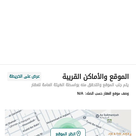
الموقع
المنطقة
منطقة الرياض
المدينة
الرياض
الحي
المرجان
اسم الشارع
أبي إسحاق الحمزي
الرمز البريدي
13631
الموقع والأماكن القريبة
عرض على الخريطة
رقم المبنى
8784
يتم جلب الموقع والتحقق منه بواسطة الهيئة العامة للعقار
وصف موقع العقار حسب الصك:
N/A
الرقم الاضافي
3377
خط العرض
24.909555044156505
خط الطول
46.854875485193254
انظر الموقع