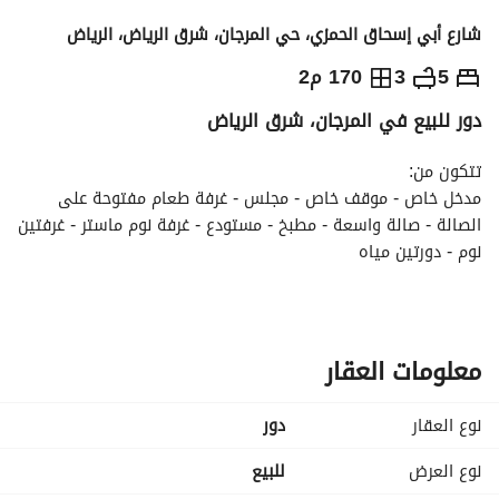
شارع أبي إسحاق الحمزي، حي المرجان، شرق الرياض، الرياض
750,000
⃁
5
3
170 م2
دور للبيع في المرجان، شرق الرياض
التفاصيل
معلومات ترخيص الإعلان
حاسبة التمويل
تتكون من:
مدخل خاص - موقف خاص - مجلس - غرفة طعام مفتوحة على 
الصالة - صالة واسعة - مطبخ - مستودع - غرفة نوم ماستر - غرفتين 
نوم - دورتين مياه
المميزات:
دور أرضي - شارع جنوبي عرض 15 متر - حي أسس المرجان - تصميم 
عصري - خصوصية عالية - جميع الضمانات متوفرة - شهادة إتمام 
معلومات العقار
بناء - عداد كهرباء مستقل - خزان أرضي وعلوي مستقل - مناسب 
للعائلات - تصميم عملي يلبي احتياجات الأسرة
نوع العقار
دور
نوع العرض
للبيع