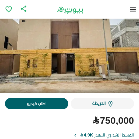
الخريطة
اطلب فيديو
⃁
750,000
القسط الشهري المقدر
4.9K
⃁