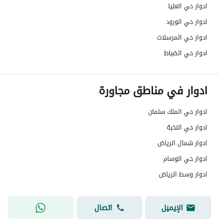
ادوار حي العليا
العقار ؟
ادوار حي الورود
مطابقة لكود البناء
Yes
ادوار حي المرسلات
السعودي
ادوار حي الضباط
العقار مرهون
لا
ادوار في مناطق مجاورة
العقار مقيد
لا
ادوار حي الملك سلمان
رقم الأرض
852
ادوار حي النخبة
ملاحظات
-
ادوار شمال الرياض
ادوار حي الوسام
حدود العقار/الملكية
ادوار وسط الرياض
الشمالي
الشرقي
الإيميل
اتصال