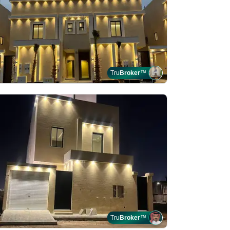
Tru
Broker
™
Tru
Broker
™