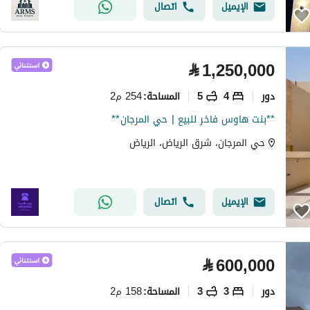
الإيميل
اتصال
⃁
1,250,000
دور
4
5
254 م2
المساحة
:
**بنت هاوس فاخر للبيع | حي المرجان**
حي المرجان، شرق الرياض، الرياض
الإيميل
اتصال
⃁
600,000
دور
3
3
158 م2
المساحة
: