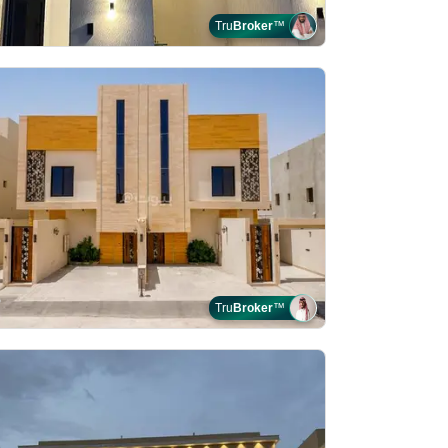
Tru
Broker
™
Tru
Broker
™