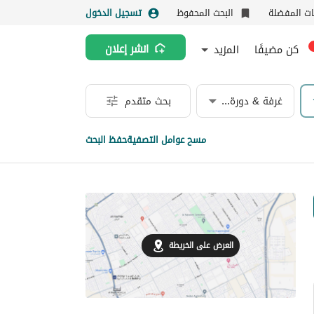
نات المفضلة
البحث المحفوظ
تسجيل الدخول
كن مضيفًا
المزيد
انشر إعلان
غرفة & دورة مياه
بحث متقدم
مسح عوامل التصفية
حفظ البحث
العرض على الخريطة