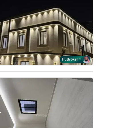
Tru
Broker
™