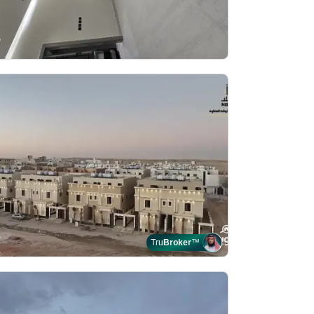
Tru
Broker
™