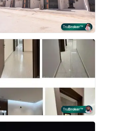
Tru
Broker
™
Tru
Broker
™