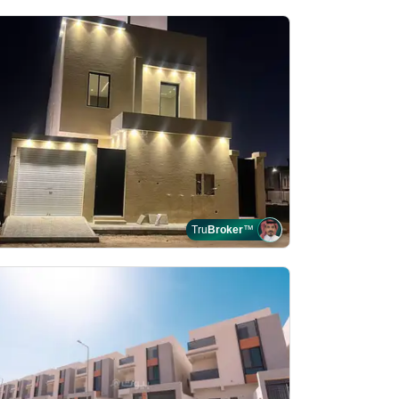
Tru
Broker
™